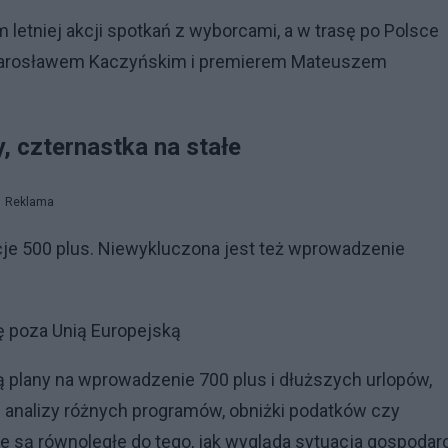
etniej akcji spotkań z wyborcami, a w trasę po Polsce
ii Jarosławem Kaczyńskim i premierem Mateuszem
, czternastka na stałe
Reklama
je 500 plus. Niewykluczona jest też wprowadzenie
ę poza Unią Europejską
są plany na wprowadzenie 700 plus i dłuższych urlopów,
 analizy różnych programów, obniżki podatków czy
 są równoległe do tego, jak wygląda sytuacja gospodar