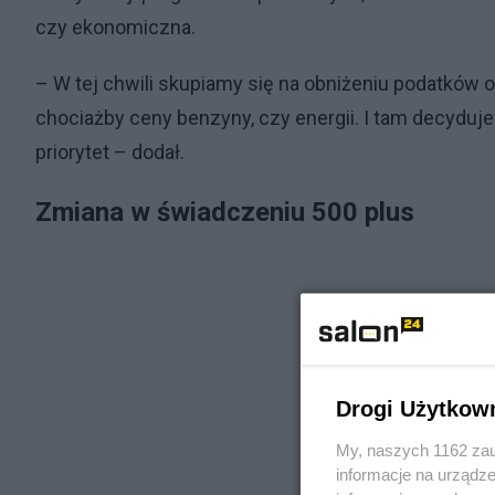
czy ekonomiczna.
– W tej chwili skupiamy się na obniżeniu podatków o
chociażby ceny benzyny, czy energii. I tam decydujem
priorytet – dodał.
Zmiana w świadczeniu 500 plus
Drogi Użytkow
My, naszych 1162 zau
informacje na urządze