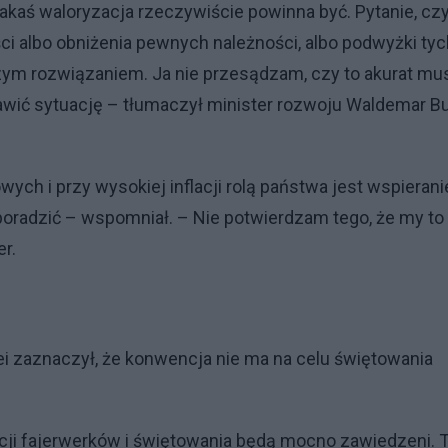
jakaś waloryzacja rzeczywiście powinna być. Pytanie, cz
ci albo obniżenia pewnych należności, albo podwyżki tyc
zym rozwiązaniem. Ja nie przesądzam, czy to akurat mu
awić sytuację – tłumaczył minister rozwoju Waldemar B
ch i przy wysokiej inflacji rolą państwa jest wspierani
 poradzić – wspomniał. – Nie potwierdzam tego, że my to
er.
ei zaznaczył, że konwencja nie ma na celu świętowania
cji fajerwerków i świętowania będą mocno zawiedzeni. 