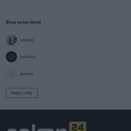
Blogi na ten temat
seafarer
tomi2424
generee
Napisz notkę