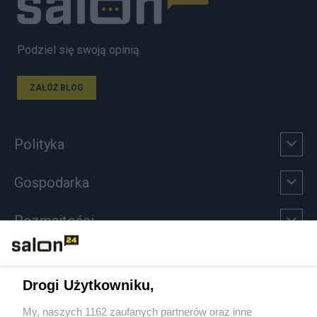
Podziel się swoją opinią
ZAŁÓŻ BLOG
Polityka
Gospodarka
Rozmaitości
Technologie
Drogi Użytkowniku,
Sport
My, naszych 1162 zaufanych partnerów oraz inne