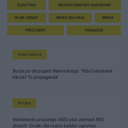
ŚLEDZTWA
BEZPIECZEŃSTWO NARODOWE
SEJM I SENAT
WIDEO SALON24
MEDIA
PREZYDENT
PIENIĄDZE
Wideo Salon24
Burza po decyzjach Nawrockiego. "Kibol ułaskawił
kibola? To propaganda"
800 plus
Morawiecki proponuje 3600 plus zamiast 800
złotych. Środki dla rodzin byłyby ogromne