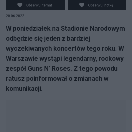
wszystkim w okolicach Stadionu Narodowego muszą
Obserwuj temat
Obserwuj notkę
uzbroić się w cierpliwość. Źródło:
20.06.2022
commons.wikimedia.org
W poniedziałek na Stadionie Narodowym
odbędzie się jeden z bardziej
wyczekiwanych koncertów tego roku. W
Warszawie wystąpi legendarny, rockowy
zespół Guns N’ Roses. Z tego powodu
ratusz poinformował o zmianach w
komunikacji.