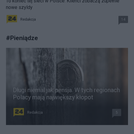
To koniec tej sieci w Polsce. Klienci zobaczą zupełnie
nowe szyldy
Redakcja
14
#
Pieniądze
Długi niemal jak pensja. W tych regionach
Polacy mają największy kłopot
Redakcja
5