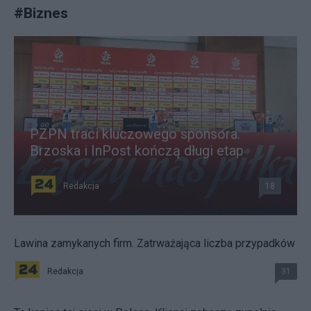
#
Biznes
PZPN traci kluczowego sponsora.
Brzoska i InPost kończą długi etap
Redakcja
18
Lawina zamykanych firm. Zatrważająca liczba przypadków
Redakcja
31