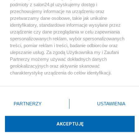
podmioty z salon24.pl uzyskujemy dostęp i
Społeczeństwo
przechowujemy informacje na urządzeniu oraz
przetwarzamy dane osobowe, takie jak unikalne
Kultura
identyfikatory, standardowe informacje wysyłane przez
urządzenie czy dane przeglądania w celu zapewniania
spersonalizowanych reklam, wybór spersonalizowanych
treści, pomiar reklam i treści, badanie odbiorców oraz
ulepszanie usług. Za zgodą Użytkownika my i Zaufani
X
Facebook
Instagram
Youtube
Partnerzy możemy używać dokładnych danych
geolokalizacyjnych oraz aktywnie skanować
charakterystykę urządzenia do celów identyfikacji.
Web Content Media sp. z o. o. © 2022
Ponieważ cenimy Twoją prywatność, prosimy o zgodę na
korzystanie z tych technologii poprzez kliknięcie
„Akceptuję”. Zgoda jest dobrowolna i zawsze możesz ją
Pomoc
O nas
Praca
Reklama
Kontakt
zmienić/wycofać klikając przycisk ustawień prywatności
PARTNERZY
USTAWIENIA
znajdujący się w lewym dolnym rogu strony
. Niektóre
rodzaje przetwarzania danych nie wymagają zgody
użytkownika, ale masz prawo sprzeciwić się takiemu
AKCEPTUJĘ
przetwarzaniu. Preferencje będą miały zastosowania tylko
Technologię dostarcza:
W3media.pl
na tej witrynie.