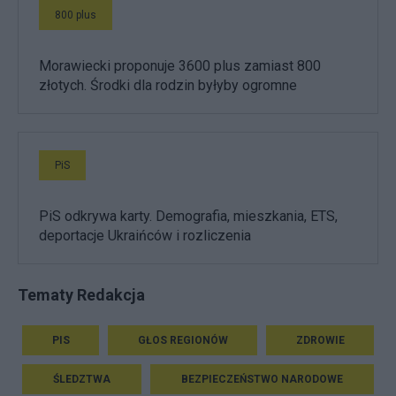
800 plus
Morawiecki proponuje 3600 plus zamiast 800
złotych. Środki dla rodzin byłyby ogromne
PiS
PiS odkrywa karty. Demografia, mieszkania, ETS,
deportacje Ukraińców i rozliczenia
Tematy Redakcja
PIS
GŁOS REGIONÓW
ZDROWIE
ŚLEDZTWA
BEZPIECZEŃSTWO NARODOWE