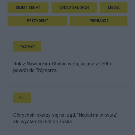
SEJM I SENAT
WIDEO SALON24
MEDIA
PREZYDENT
PIENIĄDZE
Prezydent
Rok z Nawrockim. Głośne weta, sojusz z USA i
powrót do Trójmorza
Film
Olbrychski skarży się na rząd. "Napluł mi w twarz",
ale wystarczył list do Tuska