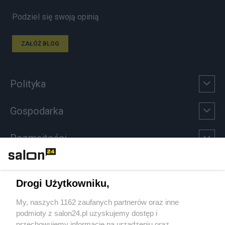
Podziel się swoją opinią
ZAŁÓŻ BLOG
Polityka
Gospodarka
Rozmaitości
Technologie
Drogi Użytkowniku,
Sport
My, naszych 1162 zaufanych partnerów oraz inne
podmioty z salon24.pl uzyskujemy dostęp i
Społeczeństwo
przechowujemy informacje na urządzeniu oraz