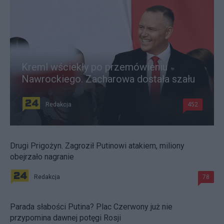
Kreml wściekły po przemówieniu
Nawrockiego. Zacharowa dostała szału
Redakcja
452
Drugi Prigożyn. Zagroził Putinowi atakiem, miliony
obejrzało nagranie
Redakcja
78
Parada słabości Putina? Plac Czerwony już nie
przypomina dawnej potęgi Rosji