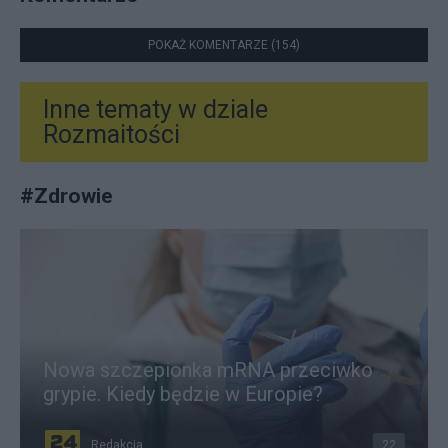
POKAŻ KOMENTARZE (154)
Inne tematy w dziale
Rozmaitości
#
Zdrowie
Nowa szczepionka mRNA przeciwko
grypie. Kiedy będzie w Europie?
Redakcja
22