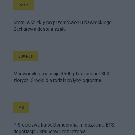
Rosja
Kreml wściekły po przemówieniu Nawrockiego.
Zacharowa dostała szału
800 plus
Morawiecki proponuje 3600 plus zamiast 800
złotych. Środki dla rodzin byłyby ogromne
PiS
PiS odkrywa karty. Demografia, mieszkania, ETS,
deportacje Ukraińców i rozliczenia