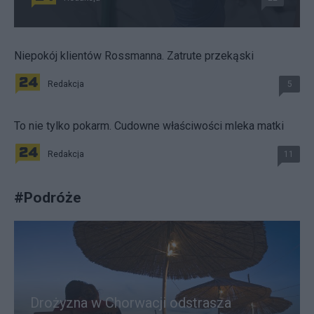
Niepokój klientów Rossmanna. Zatrute przekąski
Redakcja
5
To nie tylko pokarm. Cudowne właściwości mleka matki
Redakcja
11
#
Podróże
Drożyzna w Chorwacji odstrasza