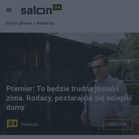
Strona główna
Redakcja
Premier: To będzie trudna jesień i
zima. Rodacy, postarajcie się ocieplić
domy
Redakcja
EKOLOGIA
Premier Mateusz Morawiecki na konferencji prasowej