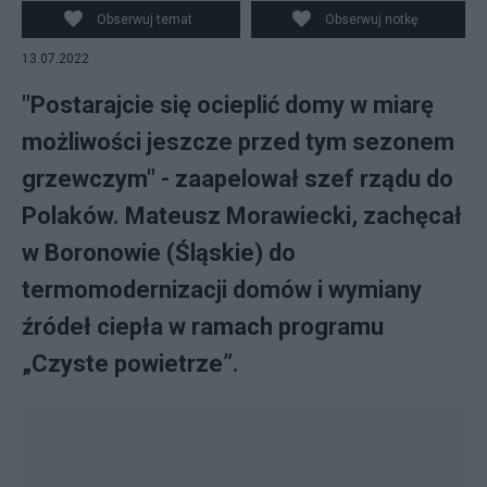
dot. m.in. programu Czyste Powietrze w miejscowości
Obserwuj temat
Obserwuj notkę
Boronów, fot. PAP/Waldemar Deska
13.07.2022
"Postarajcie się ocieplić domy w miarę
możliwości jeszcze przed tym sezonem
grzewczym" - zaapelował szef rządu do
Polaków. Mateusz Morawiecki, zachęcał
w Boronowie (Śląskie) do
termomodernizacji domów i wymiany
źródeł ciepła w ramach programu
„Czyste powietrze”.