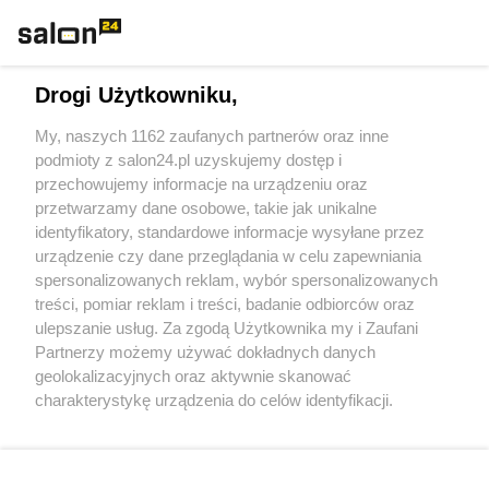
Technologie
Drogi Użytkowniku,
Sport
My, naszych 1162 zaufanych partnerów oraz inne
podmioty z salon24.pl uzyskujemy dostęp i
Społeczeństwo
przechowujemy informacje na urządzeniu oraz
przetwarzamy dane osobowe, takie jak unikalne
Kultura
identyfikatory, standardowe informacje wysyłane przez
urządzenie czy dane przeglądania w celu zapewniania
spersonalizowanych reklam, wybór spersonalizowanych
treści, pomiar reklam i treści, badanie odbiorców oraz
ulepszanie usług. Za zgodą Użytkownika my i Zaufani
X
Facebook
Instagram
Youtube
Partnerzy możemy używać dokładnych danych
geolokalizacyjnych oraz aktywnie skanować
charakterystykę urządzenia do celów identyfikacji.
Web Content Media sp. z o. o. © 2022
Ponieważ cenimy Twoją prywatność, prosimy o zgodę na
korzystanie z tych technologii poprzez kliknięcie
„Akceptuję”. Zgoda jest dobrowolna i zawsze możesz ją
Pomoc
O nas
Praca
Reklama
Kontakt