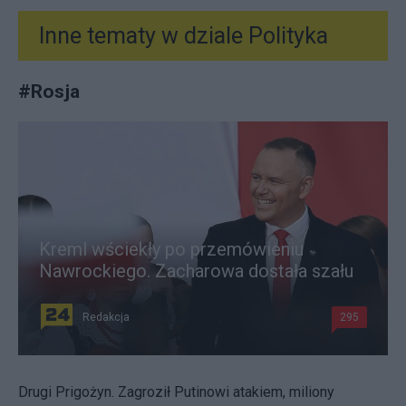
Inne tematy w dziale
Polityka
#
Rosja
Kreml wściekły po przemówieniu
Nawrockiego. Zacharowa dostała szału
Redakcja
295
Drugi Prigożyn. Zagroził Putinowi atakiem, miliony