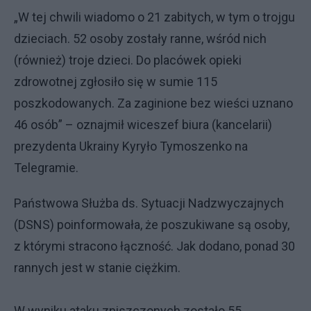
„W tej chwili wiadomo o 21 zabitych, w tym o trojgu
dzieciach. 52 osoby zostały ranne, wśród nich
(również) troje dzieci. Do placówek opieki
zdrowotnej zgłosiło się w sumie 115
poszkodowanych. Za zaginione bez wieści uznano
46 osób” – oznajmił wiceszef biura (kancelarii)
prezydenta Ukrainy Kyryło Tymoszenko na
Telegramie.
Państwowa Służba ds. Sytuacji Nadzwyczajnych
(DSNS) poinformowała, że poszukiwane są osoby,
z którymi stracono łączność. Jak dodano, ponad 30
rannych jest w stanie ciężkim.
W wyniku ataku zniszczonych zostało 55