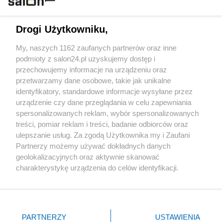
Technologie
Drogi Użytkowniku,
Sport
My, naszych 1162 zaufanych partnerów oraz inne
podmioty z salon24.pl uzyskujemy dostęp i
Społeczeństwo
przechowujemy informacje na urządzeniu oraz
przetwarzamy dane osobowe, takie jak unikalne
Kultura
identyfikatory, standardowe informacje wysyłane przez
urządzenie czy dane przeglądania w celu zapewniania
spersonalizowanych reklam, wybór spersonalizowanych
treści, pomiar reklam i treści, badanie odbiorców oraz
ulepszanie usług. Za zgodą Użytkownika my i Zaufani
X
Facebook
Instagram
Youtube
Partnerzy możemy używać dokładnych danych
geolokalizacyjnych oraz aktywnie skanować
charakterystykę urządzenia do celów identyfikacji.
Web Content Media sp. z o. o. © 2022
Ponieważ cenimy Twoją prywatność, prosimy o zgodę na
korzystanie z tych technologii poprzez kliknięcie
„Akceptuję”. Zgoda jest dobrowolna i zawsze możesz ją
Pomoc
O nas
Praca
Reklama
Kontakt
zmienić/wycofać klikając przycisk ustawień prywatności
PARTNERZY
USTAWIENIA