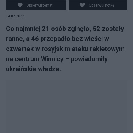
miasta w Winnicy w środkowej Ukrainie. Źródło: EPA
Obserwuj temat
Obserwuj notkę
14.07.2022
Co najmniej 21 osób zginęło, 52 zostały
ranne, a 46 przepadło bez wieści w
czwartek w rosyjskim ataku rakietowym
na centrum Winnicy – powiadomiły
ukraińskie władze.