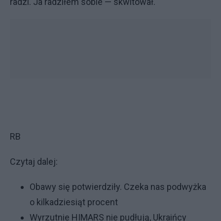
radzi. Ja radziłem sobie — skwitował.
RB
Czytaj dalej:
Obawy się potwierdziły. Czeka nas podwyżka
o kilkadziesiąt procent
Wyrzutnie HIMARS nie pudłują, Ukraińcy