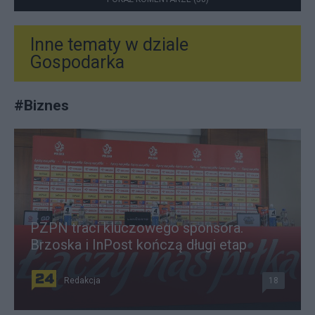
Inne tematy w dziale
Gospodarka
#
Biznes
PZPN traci kluczowego sponsora.
Brzoska i InPost kończą długi etap
Redakcja
18