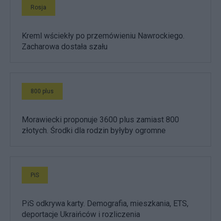
Rosja
Kreml wściekły po przemówieniu Nawrockiego.
Zacharowa dostała szału
800 plus
Morawiecki proponuje 3600 plus zamiast 800
złotych. Środki dla rodzin byłyby ogromne
PiS
PiS odkrywa karty. Demografia, mieszkania, ETS,
deportacje Ukraińców i rozliczenia