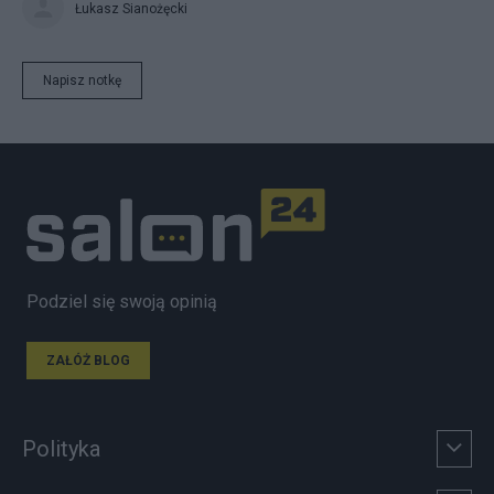
Łukasz Sianożęcki
Napisz notkę
Podziel się swoją opinią
ZAŁÓŻ BLOG
Polityka