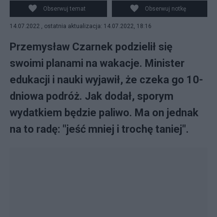
można "jeść mniej i taniej". Teraz szef resortu edukacji i
Obserwuj temat
Obserwuj notkę
nauki tłumaczy się ze swoich słów. (fot. PAP)
14.07.2022 , ostatnia aktualizacja: 14.07.2022, 18:16
Przemysław Czarnek podzielił się
swoimi planami na wakacje. Minister
edukacji i nauki wyjawił, że czeka go 10-
dniowa podróż. Jak dodał, sporym
wydatkiem będzie paliwo. Ma on jednak
na to radę: "jeść mniej i trochę taniej".