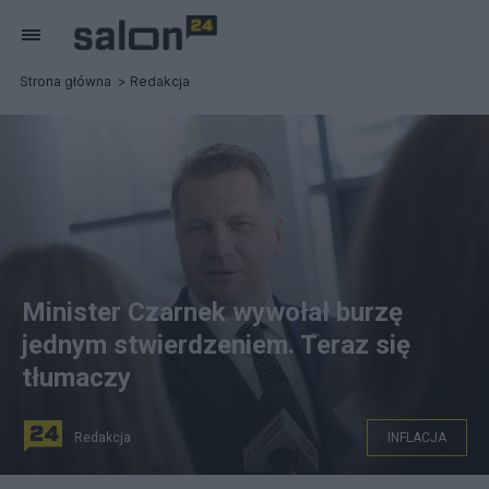
Strona główna
Redakcja
Minister Czarnek wywołał burzę
jednym stwierdzeniem. Teraz się
tłumaczy
Redakcja
INFLACJA
Minister Czarnek radził, że aby uporać się z drożyzną