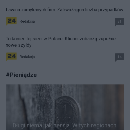
Lawina zamykanych firm. Zatrważająca liczba przypadków
Redakcja
31
To koniec tej sieci w Polsce. Klienci zobaczą zupełnie
nowe szyldy
Redakcja
14
#
Pieniądze
Długi niemal jak pensja. W tych regionach