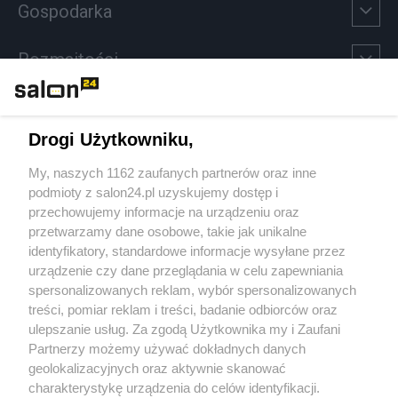
Gospodarka
Rozmaitości
Technologie
Drogi Użytkowniku,
Sport
My, naszych 1162 zaufanych partnerów oraz inne
podmioty z salon24.pl uzyskujemy dostęp i
Społeczeństwo
przechowujemy informacje na urządzeniu oraz
przetwarzamy dane osobowe, takie jak unikalne
Kultura
identyfikatory, standardowe informacje wysyłane przez
urządzenie czy dane przeglądania w celu zapewniania
spersonalizowanych reklam, wybór spersonalizowanych
treści, pomiar reklam i treści, badanie odbiorców oraz
ulepszanie usług. Za zgodą Użytkownika my i Zaufani
X
Facebook
Instagram
Youtube
Partnerzy możemy używać dokładnych danych
geolokalizacyjnych oraz aktywnie skanować
charakterystykę urządzenia do celów identyfikacji.