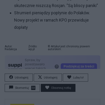
skutecznie niszczą Rosjan. "Są bliscy paniki"
Strumień pieniędzy popłynie do Polaków.
Nowy projekt w ramach KPO przewiduje
dopłaty
Autor:
Źródło:
© Artykuł jest chroniony prawem
Redakcja
wp.pl
autorskim.
Udostępnij
Udostępnij
Lubię to!
Skomentuj
58
Obserwuj notkę