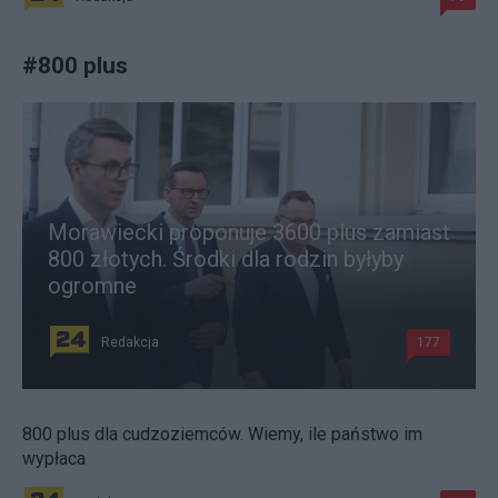
#
800 plus
Morawiecki proponuje 3600 plus zamiast
800 złotych. Środki dla rodzin byłyby
ogromne
Redakcja
177
800 plus dla cudzoziemców. Wiemy, ile państwo im
wypłaca