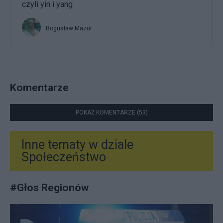
czyli yin i yang
Bogusław Mazur
Komentarze
POKAŻ KOMENTARZE (53)
Inne tematy w dziale
Społeczeństwo
#
Głos Regionów