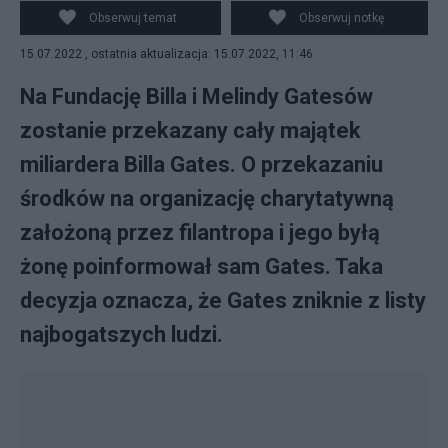
Źródło: commons.wikimedia.org
Obserwuj temat
Obserwuj notkę
15.07.2022 , ostatnia aktualizacja: 15.07.2022, 11:46
Na Fundację Billa i Melindy Gatesów
zostanie przekazany cały majątek
miliardera Billa Gates. O przekazaniu
środków na organizację charytatywną
założoną przez filantropa i jego byłą
żonę poinformował sam Gates. Taka
decyzja oznacza, że Gates zniknie z listy
najbogatszych ludzi.