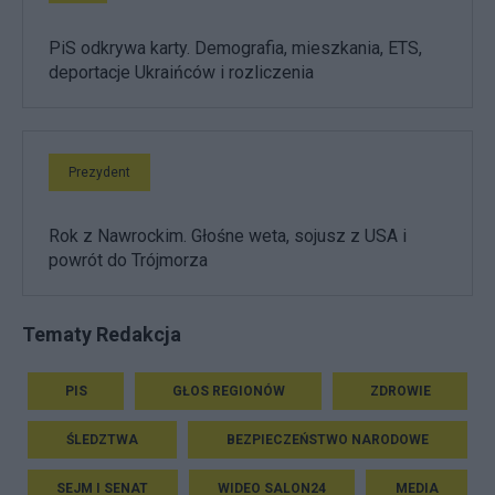
PiS odkrywa karty. Demografia, mieszkania, ETS,
deportacje Ukraińców i rozliczenia
Prezydent
Rok z Nawrockim. Głośne weta, sojusz z USA i
powrót do Trójmorza
Tematy Redakcja
PIS
GŁOS REGIONÓW
ZDROWIE
ŚLEDZTWA
BEZPIECZEŃSTWO NARODOWE
SEJM I SENAT
WIDEO SALON24
MEDIA