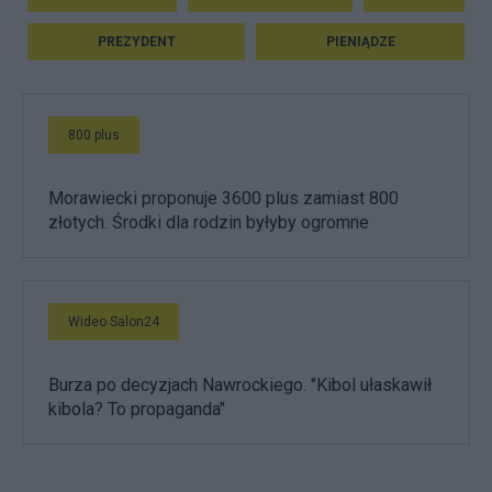
PREZYDENT
PIENIĄDZE
800 plus
Morawiecki proponuje 3600 plus zamiast 800
złotych. Środki dla rodzin byłyby ogromne
Wideo Salon24
Burza po decyzjach Nawrockiego. "Kibol ułaskawił
kibola? To propaganda"