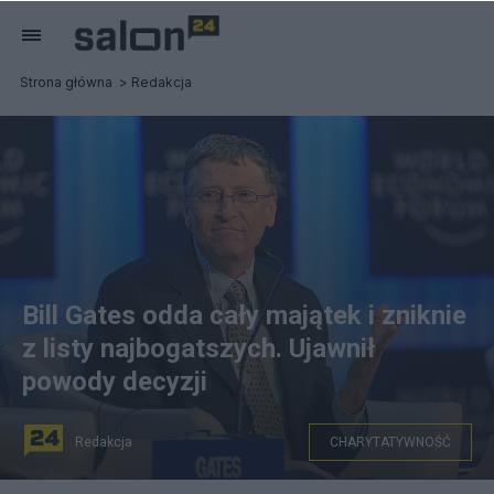
Strona główna
Redakcja
Bill Gates odda cały majątek i zniknie
z listy najbogatszych. Ujawnił
powody decyzji
Redakcja
CHARYTATYWNOŚĆ
Bill Gates przekaże cały swój majątek na fundację.