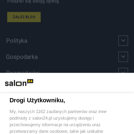
Podziel się swoją opinią
ZAŁÓŻ BLOG
Polityka
Gospodarka
Rozmaitości
Technologie
Drogi Użytkowniku,
Sport
My, naszych 1162 zaufanych partnerów oraz inne
podmioty z salon24.pl uzyskujemy dostęp i
Społeczeństwo
przechowujemy informacje na urządzeniu oraz
przetwarzamy dane osobowe, takie jak unikalne