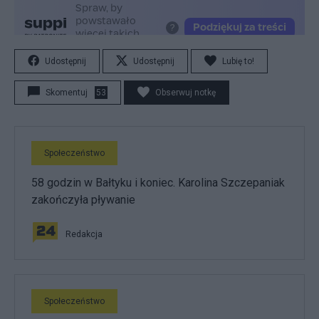
Udostępnij
Udostępnij
Lubię to!
Skomentuj
53
Obserwuj notkę
Społeczeństwo
58 godzin w Bałtyku i koniec. Karolina Szczepaniak
zakończyła pływanie
Redakcja
Społeczeństwo