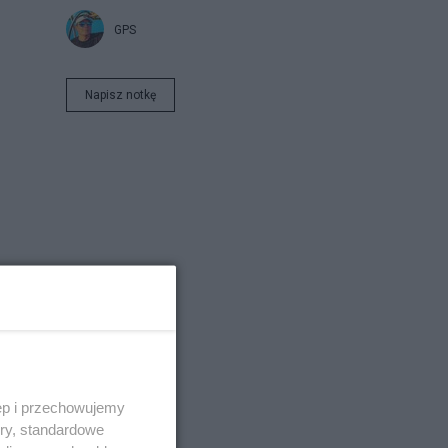
GPS
Napisz notkę
e?
ęp i przechowujemy
ory, standardowe