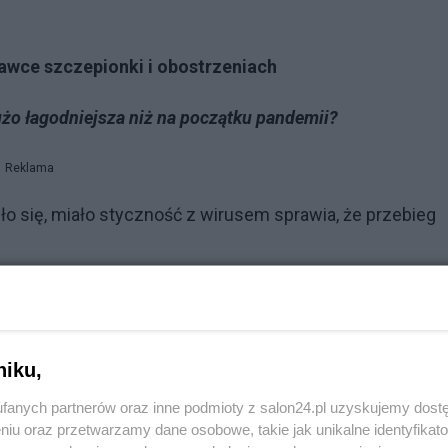
dawce szczepionki i obostrzeniach
użo łagodniejsza niż na początku pandemii?
Reklama
ło się, miało styczność z wirusem sprawia, że przebieg
 "inną grypą", chorobą sezonową, która już z nami zostani
nione. Grypa jest infekcją nabłonkową, COVID głównie
niku,
rzypadku grypy szczyt zakażeń następuje w okresie
fanych partnerów oraz inne podmioty z salon24.pl uzyskujemy dost
ę i wzrost zachorowań latem.
niu oraz przetwarzamy dane osobowe, takie jak unikalne identyfikat