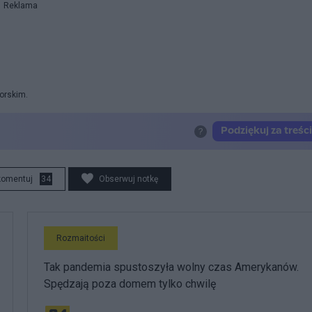
Reklama
orskim.
komentuj
34
Obserwuj notkę
Rozmaitości
Tak pandemia spustoszyła wolny czas Amerykanów.
Spędzają poza domem tylko chwilę