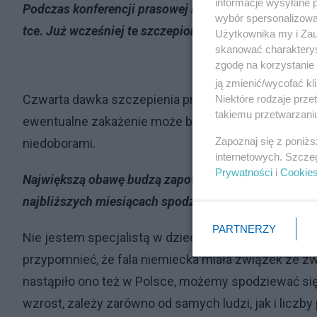
informacje wysyłane 
Podczas konferencji prasowej minister Adam Niedzie
wybór spersonalizowan
tce. Już wcześniej te szczepionki były zalecane oso
Użytkownika my i Zau
skanować charakterys
zgodę na korzystanie 
ją zmienić/wycofać kl
Czwarta dawka szczepienia przeciwko SARS-COV-2 j
Niektóre rodzaje prz
takiemu przetwarzaniu
ewentualne zakażenie może być zaburzona. A więc s
Zapoznaj się z poniż
niedoborami.
internetowych. Szcze
Prywatności
i
Cookie
Największą obawę budzą zapowiedzi kolejnych fal i
najbliższych miesiącach spodziewać?
PARTNERZY
Nie jestem specjalistą w dziedzinie wróżenia fusów
przypomnieć, że fala niemiecka miała związek ze z
nastąpiło ono też w Polsce, możemy spodziewać się,
wzrost, zależy zarówno od samych ludzi, jak i liczby