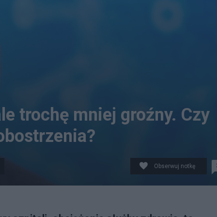
le trochę mniej groźny. Czy
obostrzenia?
Obserwuj notkę
 decyzji ws. drugiej dawki przypominającej szczepionki