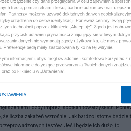
przez urządzenie czy dane przeglądania w celu zapewniania sperson
lski zapowiedział czwartą dawkę szczepień dla osób po 6
ych treści, pomiar reklam i treści, badanie odbiorców oraz ulepszan
bom o słabszej odporności?
fani Partnerzy możemy używać dokładnych danych geolokalizacyjn
tykę urządzenia do celów identyfikacji. Ponieważ cenimy Twoją pry
z tych technologii poprzez kliknięcie „Akceptuję”. Zgoda jest dobro
Reklama
ikając przycisk ustawień prywatności znajdujący się w lewym dolny
est wskazana dla osób, u których odpowiedź na
etwarzania danych nie wymagają zgody użytkownika, ale masz prawo 
. Preferencje będą miały zastosowania tylko na tej witrynie.
ą to i osoby w podeszłym wieku, i osoby z rozmaitymi
szymi informacjami, abyś mógł świadomie i komfortowo korzystać z
gółowe informacje dotyczące przetwarzania Twoich danych znajdzi
s
oraz po kliknięciu w „Ustawienia”.
 nowych lockdownów, obostrzeń. Czego możemy się w
USTAWIENIA
, więc nie będę prognozować co się stanie. Mogę jedynie
większeniem liczby imprez, spotkań towarzyskich. Poni
 że liczba zakażeń wzrośnie. Jak bardzo istotny będzie 
 przeprowadzonych testów. Jeśli będzie ich dużo, to