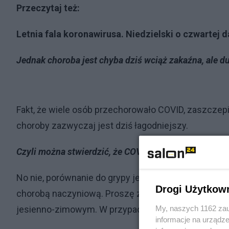
Przeczytaj też:
Letnia fala koronawirusa. Niedzielski o czwartej 
Jednak choroba jest chyba dziś wciąż zakaźna, ale d
Fakt, że wiele osób przechorowało COVID, zaszczepi
choroby zazwyczaj jest dziś łagodniejszy.
Czyli można stwierdzić, że COVID stał się taką trochę
No nie, porównanie do grypy jest zupełnie nieupraw
Drogi Użytkow
chorobą naczyniową. Proszę zwrócić uwagę, że w p
My, naszych 1162 zau
jesienno-zimowym. W przypadku COVID-19 mamy fal
informacje na urządze