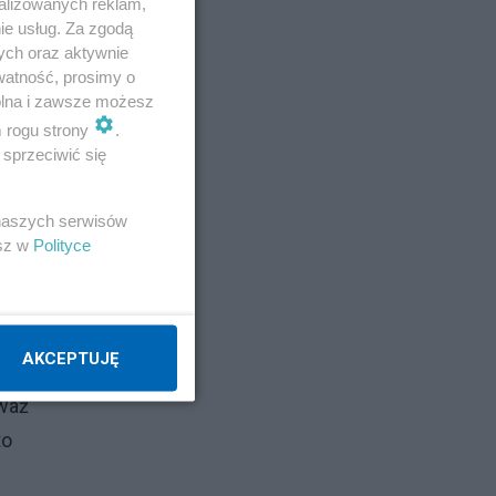
alizowanych reklam,
0-
ie usług. Za zgodą
ych oraz aktywnie
watność, prosimy o
wolna i zawsze możesz
m rogu strony
.
sprzeciwić się
 naszych serwisów
esz w
Polityce
AKCEPTUJĘ
eważ
to