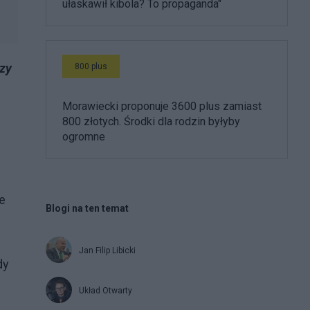
ułaskawił kibola? To propaganda"
Czy
800 plus
Morawiecki proponuje 3600 plus zamiast
800 złotych. Środki dla rodzin byłyby
ogromne
e
Blogi na ten temat
Jan Filip Libicki
dy
Układ Otwarty