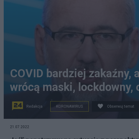
COVID bardziej zakaźny, a
wrócą maski, lockdowny, 
Redakcja
KORONAWIRUS
Obserwuj temat
Minister Zdrowia Adam Niedzielski podczas ogłoszenia
21.07.2022
COVID-19. Fot. PAP/Leszek Szymański