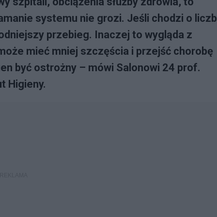
y szpitali, obciążenia służby zdrowia, to
nie systemu nie grozi. Jeśli chodzi o licz
odniejszy przebieg. Inaczej to wygląda z
może mieć mniej szczęścia i przejść chorobę
ien być ostrożny – mówi Salonowi 24 prof.
t Higieny.