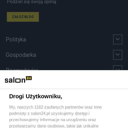
Podziel się swoją opinią
ZAŁÓŻ BLOG
Polityka
Gospodarka
Rozmaitości
Technologie
Drogi Użytkowniku,
Sport
My, naszych 1162 zaufanych partnerów oraz inne
podmioty z salon24.pl uzyskujemy dostęp i
Społeczeństwo
przechowujemy informacje na urządzeniu oraz
przetwarzamy dane osobowe, takie jak unikalne