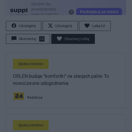
Udostępnij
Udostępnij
Lubię to!
Skomentuj
20
Obserwuj notkę
Społeczeństwo
ORLEN buduje "komfortki" na stacjach paliw. To
nowoczesne udogodnienia
Redakcja
Społeczeństwo