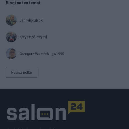
Blogi na ten temat
Jan Filip Libicki
Krzysztof Przybyl
Grzegorz Wszołek - gw1990
Napisz notkę