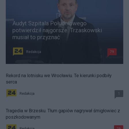
Audyt Szpitala Południowego
potwierdził najgorsze. Trzaskowski
musiał to przyznać
Redakcja
79
Rekord na lotnisku we Wrocławiu. Te kierunki podbiły
serca
Redakcja
1
Tragedia w Brzesku. Tłum gapiów nagrywał śmigłowiec z
poszkodowanym
Redakcja
29