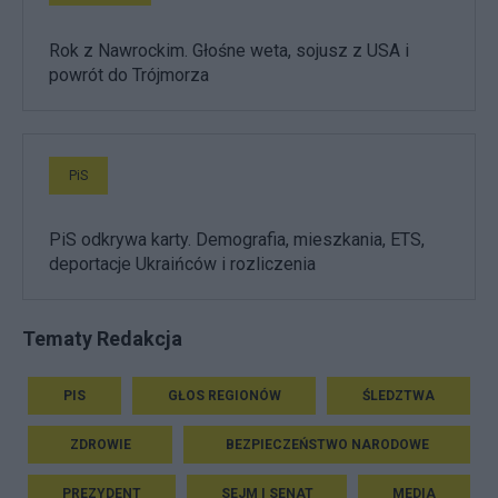
Rok z Nawrockim. Głośne weta, sojusz z USA i
powrót do Trójmorza
PiS
PiS odkrywa karty. Demografia, mieszkania, ETS,
deportacje Ukraińców i rozliczenia
Tematy Redakcja
PIS
GŁOS REGIONÓW
ŚLEDZTWA
ZDROWIE
BEZPIECZEŃSTWO NARODOWE
PREZYDENT
SEJM I SENAT
MEDIA