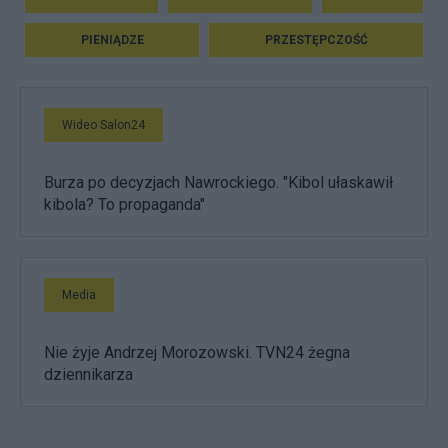
PIENIĄDZE
PRZESTĘPCZOŚĆ
Wideo Salon24
Burza po decyzjach Nawrockiego. "Kibol ułaskawił
kibola? To propaganda"
Media
Nie żyje Andrzej Morozowski. TVN24 żegna
dziennikarza