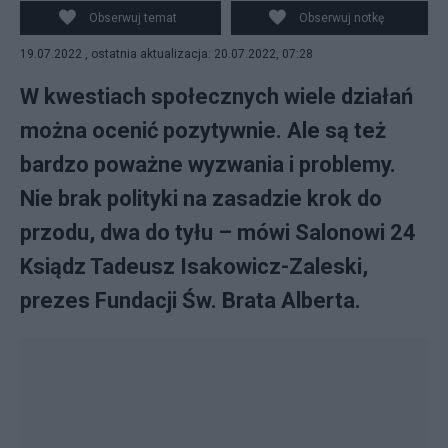
Isakowicz-Zaleski Fot. Pixabay
Obserwuj temat
Obserwuj notkę
19.07.2022 , ostatnia aktualizacja: 20.07.2022, 07:28
W kwestiach społecznych wiele działań
można ocenić pozytywnie. Ale są też
bardzo poważne wyzwania i problemy.
Nie brak polityki na zasadzie krok do
przodu, dwa do tyłu – mówi Salonowi 24
Ksiądz Tadeusz Isakowicz-Zaleski,
prezes Fundacji Św. Brata Alberta.