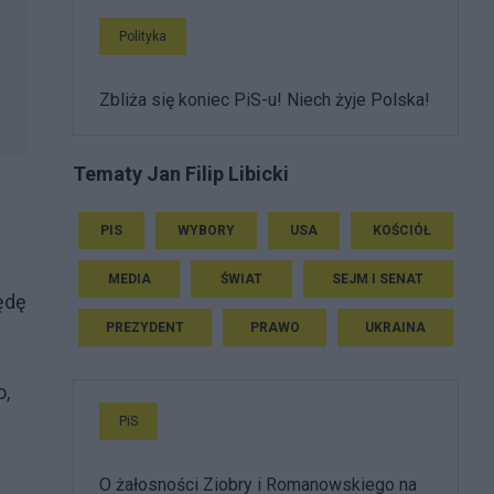
Polityka
Zbliża się koniec PiS-u! Niech żyje Polska!
Tematy Jan Filip Libicki
PIS
WYBORY
USA
KOŚCIÓŁ
MEDIA
ŚWIAT
SEJM I SENAT
ędę
PREZYDENT
PRAWO
UKRAINA
o,
PiS
O żałosności Ziobry i Romanowskiego na