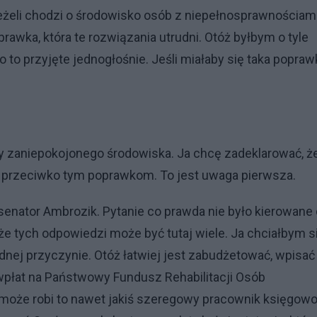
jeżeli chodzi o środowisko osób z niepełnosprawnościami
rawka, która te rozwiązania utrudni. Otóż byłbym o tyle
 to przyjęte jednogłośnie. Jeśli miałaby się taka popraw
łosy zaniepokojonego środowiska. Ja chcę zadeklarować, ż
wał przeciwko tym poprawkom. To jest uwaga pierwsza.
senator Ambrozik. Pytanie co prawda nie było kierowane
 że tych odpowiedzi może być tutaj wiele. Ja chciałbym s
ednej przyczynie. Otóż łatwiej jest zabudżetować, wpisać
wpłat na Państwowy Fundusz Rehabilitacji Osób
ć może robi to nawet jakiś szeregowy pracownik księgowo