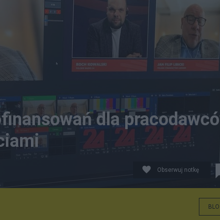
ofinansowań dla pracodawc
ciami
Obserwuj notkę
BLO