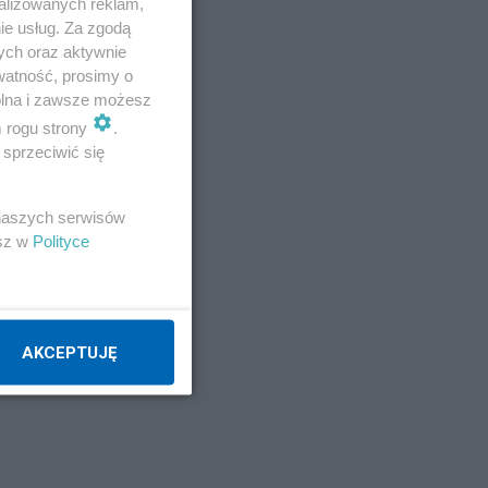
alizowanych reklam,
GPS
ie usług. Za zgodą
ych oraz aktywnie
watność, prosimy o
Napisz notkę
wolna i zawsze możesz
m rogu strony
.
sprzeciwić się
 naszych serwisów
esz w
Polityce
 1
AKCEPTUJĘ