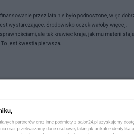
ofinansowanie przez lata nie było podnoszone, więc dobr
e jest wystarczające. Środowisko oczekiwałoby więcej,
rawnościami, ale tak krawiec kraje, jak mu materii staje
 To jest kwestia pierwsza.
niku,
fanych partnerów oraz inne podmioty z salon24.pl uzyskujemy dost
niu oraz przetwarzamy dane osobowe, takie jak unikalne identyfikat