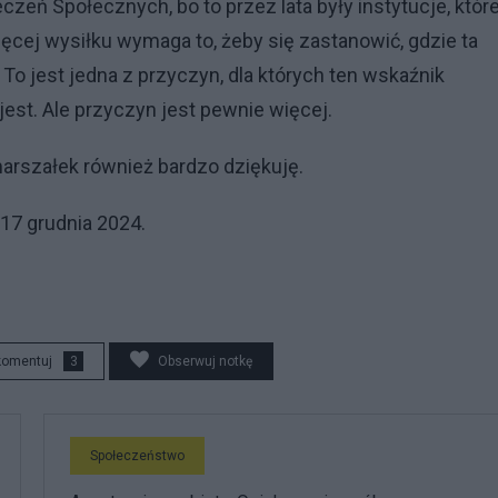
eczeń Społecznych, bo to przez lata były instytucje, któr
więcej wysiłku wymaga to, żeby się zastanowić, gdzie ta
o jest jedna z przyczyn, dla których ten wskaźnik
i jest. Ale przyczyn jest pewnie więcej.
marszałek również bardzo dziękuję.
 17 grudnia 2024.
komentuj
3
Obserwuj notkę
Społeczeństwo