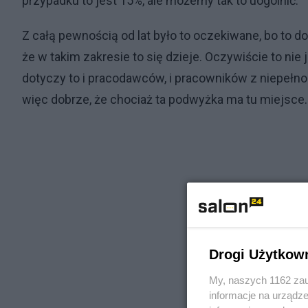
przypadku to jest 15%, ale możemy tak to uogólnić.
Z całą pewnością od lat było to oczekiwane, bo to d
że w takim zakresie to się dzieje. Oczywiście to ni
dotyczy to i pracodawców, i pracowników z niepełnosp
więc dobrze, że chociaż ta podwyżka ma tu miejsce.
Drogi Użytkow
My, naszych 1162 zau
informacje na urządze