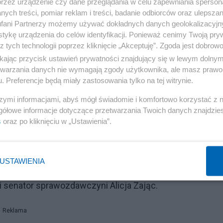
przez urządzenie czy dane przeglądania w celu zapewniania sperson
ych treści, pomiar reklam i treści, badanie odbiorców oraz ulepszan
fani Partnerzy możemy używać dokładnych danych geolokalizacyjn
tykę urządzenia do celów identyfikacji. Ponieważ cenimy Twoją pry
z tych technologii poprzez kliknięcie „Akceptuję”. Zgoda jest dobro
ikając przycisk ustawień prywatności znajdujący się w lewym dolny
etwarzania danych nie wymagają zgody użytkownika, ale masz prawo 
. Preferencje będą miały zastosowania tylko na tej witrynie.
szymi informacjami, abyś mógł świadomie i komfortowo korzystać z
gółowe informacje dotyczące przetwarzania Twoich danych znajdzi
s
oraz po kliknięciu w „Ustawienia”.
ych, o czym mówił także pan minister, to rozwiązanie
kutowano już od dłuższego czasu i w zasadzie
a teraz poprawka sejmowa sprawiła, iż nie będzie to od
USTAWIENIA
ku. Myślę, że to jest dobre rozwiązanie. Stąd były na
ni senator sprawozdawczyni Alicja Zając.
Reklama