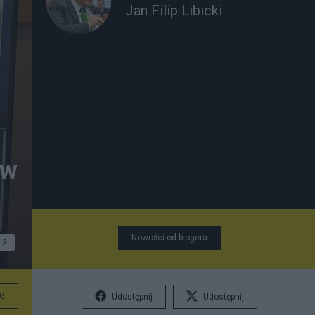
Jan Filip Libicki
ów
Nowości od blogera
3
G
Udostępnij
Udostępnij