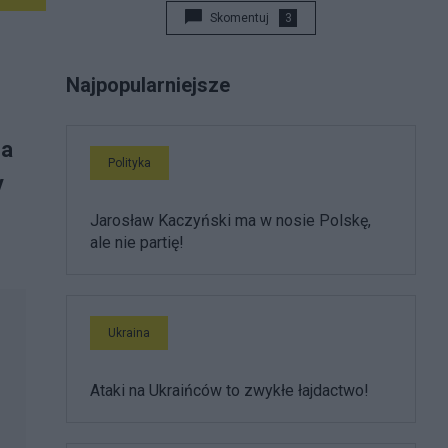
Skomentuj
3
Najpopularniejsze
na
Polityka
y
Jarosław Kaczyński ma w nosie Polskę,
ale nie partię!
Ukraina
Ataki na Ukraińców to zwykłe łajdactwo!