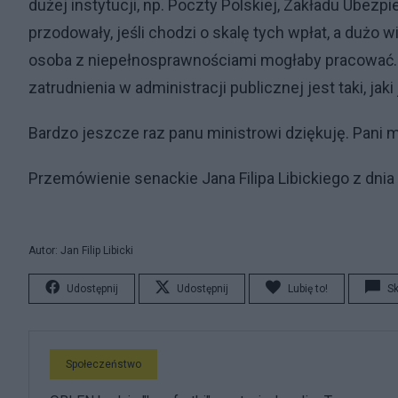
dużej instytucji, np. Poczty Polskiej, Zakładu Ubezpi
przodowały, jeśli chodzi o skalę tych wpłat, a dużo 
osoba z niepełnosprawnościami mogłaby pracować. T
zatrudnienia w administracji publicznej jest taki, jak
Bardzo jeszcze raz panu ministrowi dziękuję. Pani 
Przemówienie senackie Jana Filipa Libickiego z dnia
Autor: Jan Filip Libicki
Udostępnij
Udostępnij
Lubię to!
S
Społeczeństwo