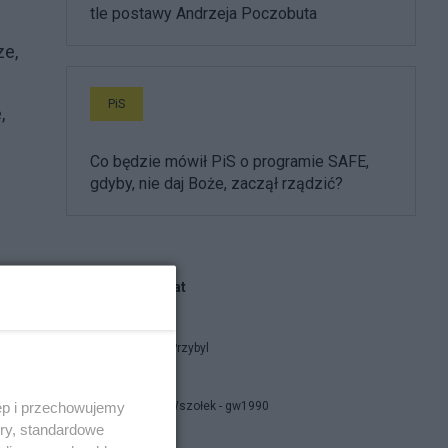
tle postawy Andrzeja Poczobuta
ze,
PiS
,
Co będzie mówił PiS o programie SAFE,
gdyby, nie daj Boże, zaczął rządzić?
Blogi na ten temat
Krzysztof Przybyl
ęp i przechowujemy
Grzegorz Wszołek - gw1990
ory, standardowe