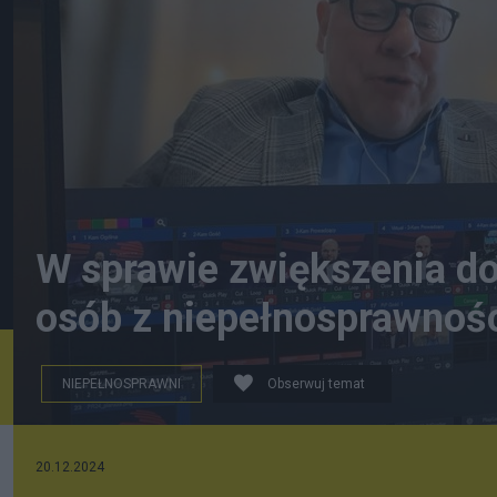
W sprawie zwiększenia d
osób z niepełnosprawnoś
NIEPEŁNOSPRAWNI
Obserwuj temat
20.12.2024