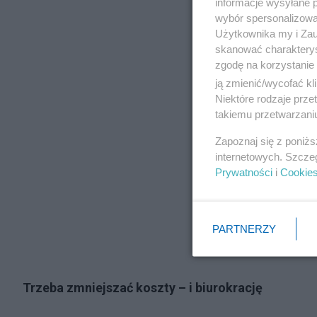
informacje wysyłane 
wybór spersonalizowan
Użytkownika my i Zau
skanować charakterys
zgodę na korzystanie 
ją zmienić/wycofać kl
Niektóre rodzaje prz
takiemu przetwarzaniu
Zapoznaj się z poniż
internetowych. Szcze
Prywatności
i
Cookie
PARTNERZY
Trzeba zmniejszać koszty – i biurokrację