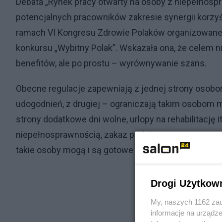
Debata „Rynek pracy otwarty na osoby z niepełnos
potencjalnych pracowników zakresie synergii korzyś
ramach VI Kongresu Zdrowie Polaków organizowaneg
konkursu „Wybitny Polak”. Wskazała ona, że celem 
benefitów, ale po prostu – wyrównywanie szans.
Obecne regulacje zapewniają z jednej strony osob
udogodnień, z drugiej – ograniczają takim osobom 
strony dodatkowe dni wolne, urlopy na rehabilitację 
niepełnosprawnością, zakaz podejmowania pracy w 
takie osoby mogą i są gotowe podjąć takie obowiązk
Drogi Użytkow
My, naszych 1162 zau
informacje na urządze