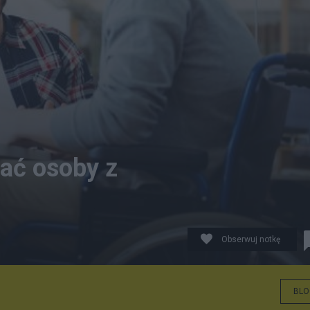
ać osoby z
Obserwuj notkę
BLO