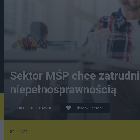
Sektor MŚP chce zatrudni
niepełnosprawnością
NIEPEŁNOSPRAWNI
Obserwuj temat
iStock
8.12.2024