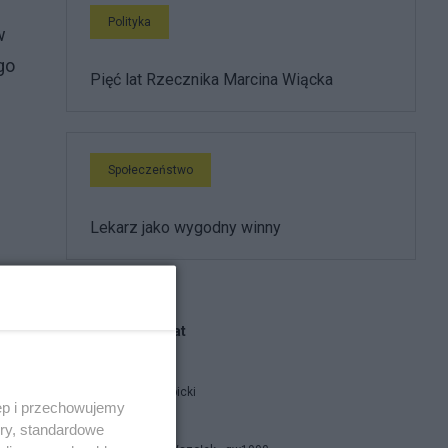
Polityka
w
go
Pięć lat Rzecznika Marcina Wiącka
Społeczeństwo
Lekarz jako wygodny winny
Blogi na ten temat
Jan Filip Libicki
ęp i przechowujemy
ory, standardowe