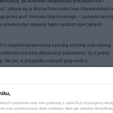
prawnością: jak budować świadomość pracodawców i
ci”, odbyła się w Biurze Rzecznika Praw Obywatelskich 
o przez prof. Henryka Skarżyńskiego – Laureata nasze
nie powinno być dawanie takim osobom specjalnych
om z niepełnosprawnością szeroką ochronę oraz szereg
możliwość szerszej aktywizacji zawodowej. Są z jednej
itp. Ale też, w przypadku różnych grup osób z
godzinach nocnych czy zakaz nadgodzin. Nawet, jeżeli
i.
niku,
fanych partnerów oraz inne podmioty z salon24.pl uzyskujemy dost
niu oraz przetwarzamy dane osobowe, takie jak unikalne identyfikat