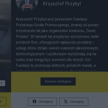
Krzysztof Przybyl
Krzysztof Przybył jest prezesem Fundacji
Polskiego Godła Promocyjnego, znanej od ponad
trzydziestu lat jako organizator konkursu „Teraz
Polska”. W ramach tej inicjatywy wyróżniono setki
polskich firm, oferujących najlepsze produkty i
usługi, które dzięki swoim walorom jakościowym,
technologicznym i użytkowym wyróżniają się na
rynku oraz mogą być wzorem dla innych. Cel
Fundacji to promocja dobrych, polskich marek, a
jednocześnie przyczynianie się do wzmacniania
marki Polska w Europie i na świecie.
Nowości od blogera
0
G
Udostępnij
Udostępnij