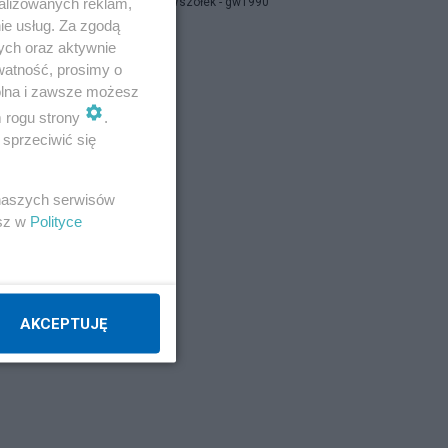
alizowanych reklam,
Grzegorz Wszołek - gw1990
ie usług. Za zgodą
ych oraz aktywnie
GPS
watność, prosimy o
wolna i zawsze możesz
m rogu strony
.
Napisz notkę
sprzeciwić się
 naszych serwisów
esz w
Polityce
AKCEPTUJĘ