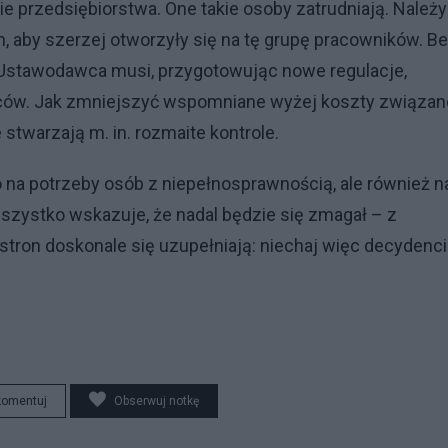
e przedsiębiorstwa. One takie osoby zatrudniają. Należy
m, aby szerzej otworzyły się na tę grupę pracowników. B
 Ustawodawca musi, przygotowując nowe regulacje,
ców. Jak zmniejszyć wspomniane wyżej koszty związan
 stwarzają m. in. rozmaite kontrole.
o na potrzeby osób z niepełnosprawnością, ale również n
wszystko wskazuje, że nadal będzie się zmagał – z
ron doskonale się uzupełniają: niechaj więc decydenci
komentuj
Obserwuj notkę