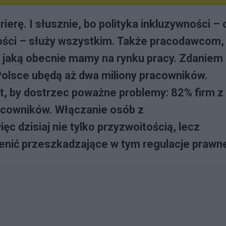
erę. I słusznie, bo polityka inkluzywności – 
ności – służy wszystkim. Także pracodawcom,
i, jaką obecnie mamy na rynku pracy. Zdaniem
Polsce ubędą aż dwa miliony pracowników.
at, by dostrzec poważne problemy: 82% firm z
acowników. Włączanie osób z
c dzisiaj nie tylko przyzwoitością, lecz
ienić przeszkadzające w tym regulacje prawn