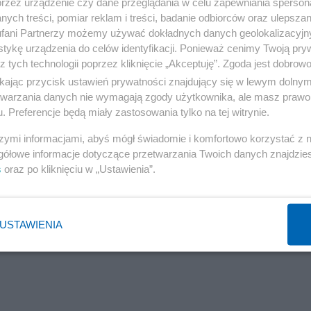
przez urządzenie czy dane przeglądania w celu zapewniania sperson
ych treści, pomiar reklam i treści, badanie odbiorców oraz ulepszan
fani Partnerzy możemy używać dokładnych danych geolokalizacyjn
tykę urządzenia do celów identyfikacji. Ponieważ cenimy Twoją pry
z tych technologii poprzez kliknięcie „Akceptuję”. Zgoda jest dobro
ikając przycisk ustawień prywatności znajdujący się w lewym dolny
etwarzania danych nie wymagają zgody użytkownika, ale masz prawo 
. Preferencje będą miały zastosowania tylko na tej witrynie.
szymi informacjami, abyś mógł świadomie i komfortowo korzystać z
gółowe informacje dotyczące przetwarzania Twoich danych znajdzi
s
oraz po kliknięciu w „Ustawienia”.
USTAWIENIA