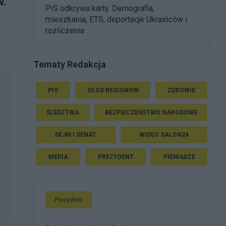
w.
PiS odkrywa karty. Demografia,
mieszkania, ETS, deportacje Ukraińców i
rozliczenia
Tematy Redakcja
PIS
GŁOS REGIONÓW
ZDROWIE
ŚLEDZTWA
BEZPIECZEŃSTWO NARODOWE
SEJM I SENAT
WIDEO SALON24
MEDIA
PREZYDENT
PIENIĄDZE
Prezydent