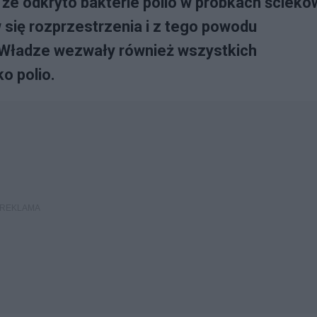
że odkryto bakterie polio w próbkach ściekó
się rozprzestrzenia i z tego powodu
 Władze wezwały również wszystkich
o polio.