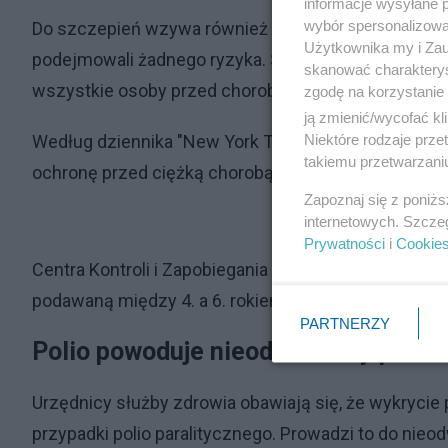
informacje wysyłane 
wybór spersonalizowan
Do szczepień wzywa również komisarz ds. zdrowia
Użytkownika my i Zau
podejmowali żadnego ryzyka. Szczepienia przeciwko 
skanować charakterys
wszystkie osoby przed chorobami, które otrzymują 
zgodę na korzystanie 
ją zmienić/wycofać kl
Niektóre rodzaje prz
Według dziennika "New York Times”, trzy dawki obe
takiemu przetwarzaniu
ochronę przed ciężką chorobą.
Zapoznaj się z poniż
internetowych. Szcze
Prywatności
i
Cookie
Centra Kontroli i Zapobiegania Chorobom (CDC) zaleca
podawaną między 4. a 6. rokiem życia.
PARTNERZY
Polio powoduje nieodwracalny paral
Urzędnicy służby zdrowia obawiają się, że wykryci
przypadki polio paralitycznego. Prowadzi to do nieod