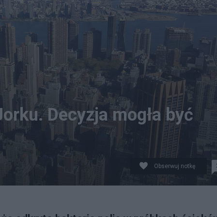
Jorku. Decyzja mogła być
Obserwuj notkę
ikimedia.org, flickr.com