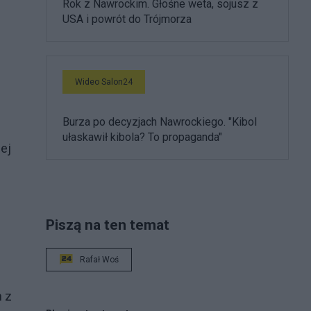
Rok z Nawrockim. Głośne weta, sojusz z
USA i powrót do Trójmorza
Wideo Salon24
Burza po decyzjach Nawrockiego. "Kibol
ułaskawił kibola? To propaganda"
ej
Piszą na ten temat
Rafał Woś
h z