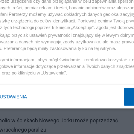
przez urządzenie czy dane przeglądania w celu zapewniania sperson
ych treści, pomiar reklam i treści, badanie odbiorców oraz ulepszan
 Mary Bassett. – Wzywam nowojorczyków, aby nie
fani Partnerzy możemy używać dokładnych danych geolokalizacyjn
polio są bezpieczne i skuteczne - chronią prawie
tykę urządzenia do celów identyfikacji. Ponieważ cenimy Twoją pry
zalecane dawki – powiedziała.
z tych technologii poprzez kliknięcie „Akceptuję”. Zgoda jest dobro
ikając przycisk ustawień prywatności znajdujący się w lewym dolny
etwarzania danych nie wymagają zgody użytkownika, ale masz prawo 
cnej szczepionki zapewniają co najmniej 99-procentową
. Preferencje będą miały zastosowania tylko na tej witrynie.
szymi informacjami, abyś mógł świadomie i komfortowo korzystać z
gółowe informacje dotyczące przetwarzania Twoich danych znajdzi
Reklama
s
oraz po kliknięciu w „Ustawienia”.
ją, aby dzieci otrzymały cztery dawki, z ostatnią
USTAWIENIA
iż
e polio w ściekach Nowego Jorku może poprzedzać
wracalnego paraliżu.