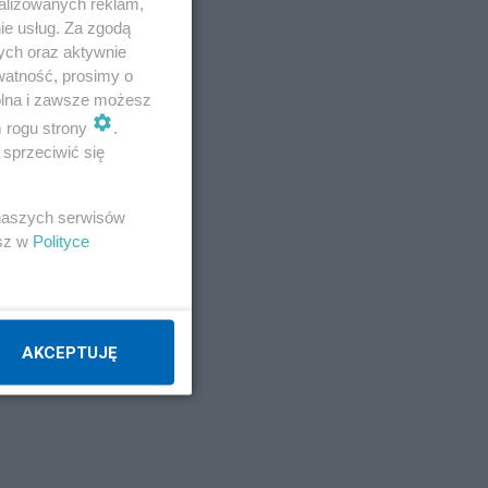
alizowanych reklam,
ie usług. Za zgodą
ych oraz aktywnie
watność, prosimy o
wolna i zawsze możesz
m rogu strony
.
sprzeciwić się
 naszych serwisów
esz w
Polityce
AKCEPTUJĘ