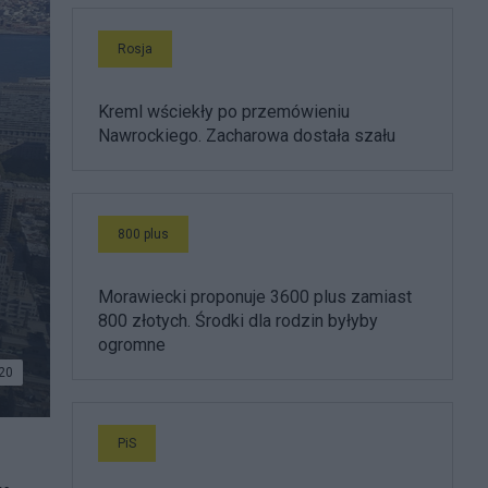
Rosja
Kreml wściekły po przemówieniu
Nawrockiego. Zacharowa dostała szału
800 plus
Morawiecki proponuje 3600 plus zamiast
800 złotych. Środki dla rodzin byłyby
ogromne
20
PiS