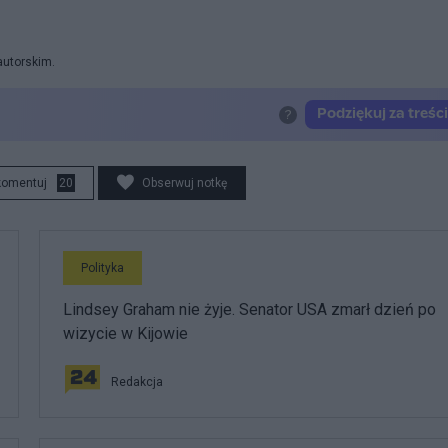
autorskim.
komentuj
20
Obserwuj notkę
Polityka
Lindsey Graham nie żyje. Senator USA zmarł dzień po
wizycie w Kijowie
Redakcja