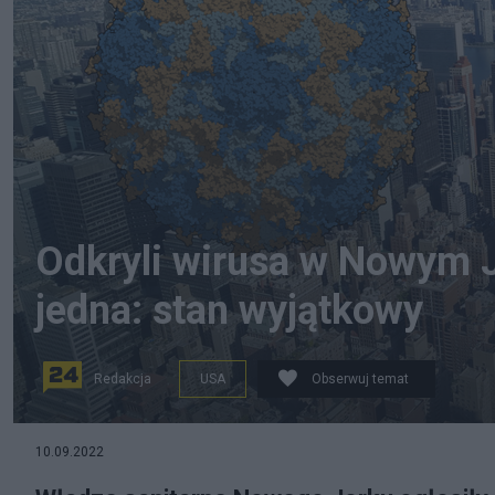
Odkryli wirusa w Nowym 
jedna: stan wyjątkowy
Redakcja
USA
Obserwuj temat
W Nowym Jorku wykryto wirus polio. Źródło: commons.w
10.09.2022