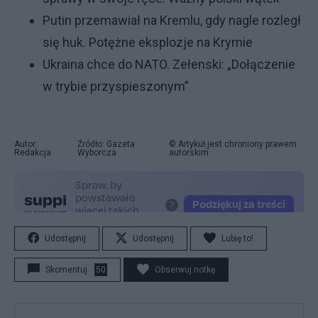
Putin przemawiał na Kremlu, gdy nagle rozległ
się huk. Potężne eksplozje na Krymie
Ukraina chce do NATO. Zełenski: „Dołączenie
w trybie przyspieszonym”
Autor:
Źródło: Gazeta
© Artykuł jest chroniony prawem
Redakcja
Wyborcza
autorskim.
Udostępnij
Udostępnij
Lubię to!
Skomentuj
50
Obserwuj notkę