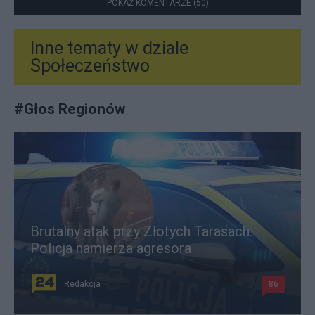
POKAŻ KOMENTARZE (50)
Inne tematy w dziale
Społeczeństwo
#
Głos Regionów
Brutalny atak przy Złotych Tarasach.
Policja namierza agresora
Redakcja
86