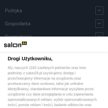
Polityka
Gospodarka
Rozmaitości
Technologie
Drogi Użytkowniku,
Sport
My, naszych 1162 zaufanych partnerów oraz inne
podmioty z salon24.pl uzyskujemy dostęp i
Społeczeństwo
przechowujemy informacje na urządzeniu oraz
przetwarzamy dane osobowe, takie jak unikalne
Kultura
identyfikatory, standardowe informacje wysyłane przez
urządzenie czy dane przeglądania w celu zapewniania
spersonalizowanych reklam, wybór spersonalizowanych
treści, pomiar reklam i treści, badanie odbiorców oraz