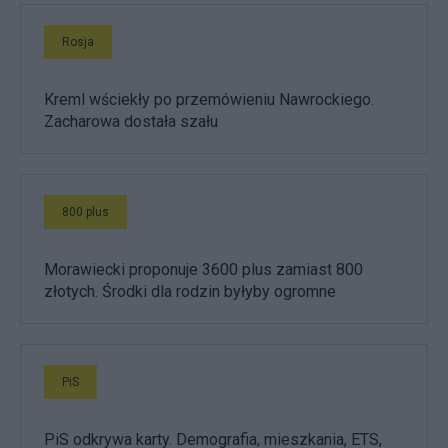
Rosja
Kreml wściekły po przemówieniu Nawrockiego.
Zacharowa dostała szału
800 plus
Morawiecki proponuje 3600 plus zamiast 800
złotych. Środki dla rodzin byłyby ogromne
PiS
PiS odkrywa karty. Demografia, mieszkania, ETS,