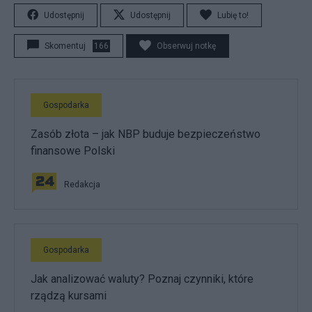
Udostępnij
Udostępnij
Lubię to!
Skomentuj
166
Obserwuj notkę
Gospodarka
Zasób złota – jak NBP buduje bezpieczeństwo
finansowe Polski
Redakcja
Gospodarka
Jak analizować waluty? Poznaj czynniki, które
rządzą kursami