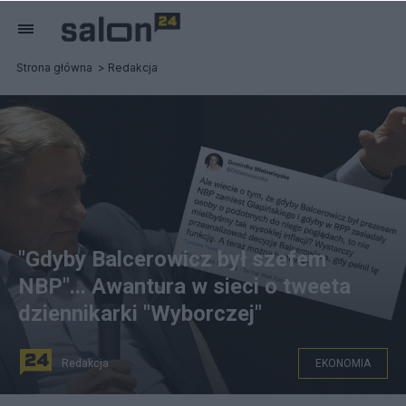
Strona główna
Redakcja
"Gdyby Balcerowicz był szefem
NBP"... Awantura w sieci o tweeta
dziennikarki "Wyborczej"
Redakcja
EKONOMIA
Dziennikarka "Gazety Wyborczej" twierdzi, że gdyby