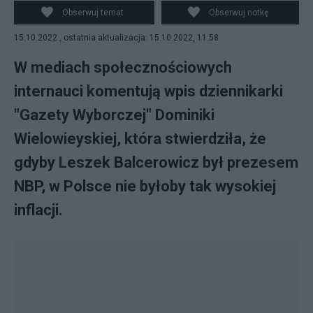
Leszek Balcerowicz był prezesem NBP, Polska nie
Obserwuj temat
Obserwuj notkę
mierzyłaby się z wysoką inflacją. (fot. PAP, Twitter)
15.10.2022 , ostatnia aktualizacja: 15.10.2022, 11:58
W mediach społecznościowych
internauci komentują wpis dziennikarki
"Gazety Wyborczej" Dominiki
Wielowieyskiej, która stwierdziła, że
gdyby Leszek Balcerowicz był prezesem
NBP, w Polsce nie byłoby tak wysokiej
inflacji.