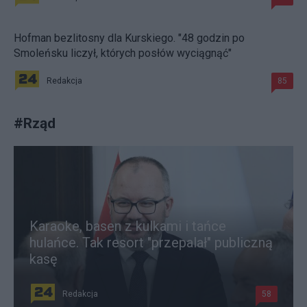
Hofman bezlitosny dla Kurskiego. "48 godzin po
Smoleńsku liczył, których posłów wyciągnąć"
Redakcja
85
#
Rząd
Karaoke, basen z kulkami i tańce
hulańce. Tak resort "przepalał" publiczną
kasę
Redakcja
58