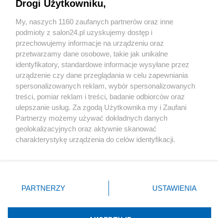
Drogi Użytkowniku,
Sport
My, naszych 1160 zaufanych partnerów oraz inne
podmioty z salon24.pl uzyskujemy dostęp i
Społeczeństwo
przechowujemy informacje na urządzeniu oraz
przetwarzamy dane osobowe, takie jak unikalne
Kultura
identyfikatory, standardowe informacje wysyłane przez
urządzenie czy dane przeglądania w celu zapewniania
spersonalizowanych reklam, wybór spersonalizowanych
treści, pomiar reklam i treści, badanie odbiorców oraz
ulepszanie usług. Za zgodą Użytkownika my i Zaufani
X
Facebook
Instagram
Youtube
Partnerzy możemy używać dokładnych danych
geolokalizacyjnych oraz aktywnie skanować
charakterystykę urządzenia do celów identyfikacji.
Web Content Media sp. z o. o. © 2022
Ponieważ cenimy Twoją prywatność, prosimy o zgodę na
korzystanie z tych technologii poprzez kliknięcie
„Akceptuję”. Zgoda jest dobrowolna i zawsze możesz ją
Pomoc
O nas
Praca
Reklama
Kontakt
zmienić/wycofać klikając przycisk ustawień prywatności
PARTNERZY
USTAWIENIA
znajdujący się w lewym dolnym rogu strony
. Niektóre
rodzaje przetwarzania danych nie wymagają zgody
użytkownika, ale masz prawo sprzeciwić się takiemu