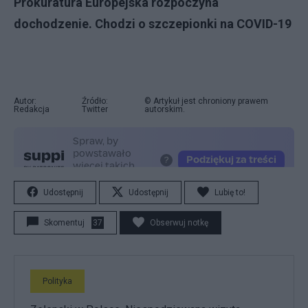
Prokuratura Europejska rozpoczyna
dochodzenie. Chodzi o szczepionki na COVID-19
Autor:
Źródło:
© Artykuł jest chroniony prawem
Redakcja
Twitter
autorskim.
Udostępnij
Udostępnij
Lubię to!
Skomentuj
37
Obserwuj notkę
Polityka