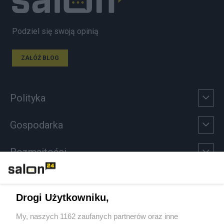
Podziel się swoją opinią
ZAŁÓŻ BLOG
Polityka
Gospodarka
Rozmaitości
Technologie
Drogi Użytkowniku,
Sport
My, naszych 1162 zaufanych partnerów oraz inne