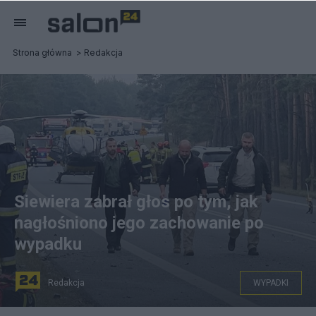
Strona główna
Redakcja
Siewiera zabrał głos po tym, jak
nagłośniono jego zachowanie po
wypadku
Redakcja
WYPADKI
Jacek Siewiera pomagał ratować rannych w wypadku.