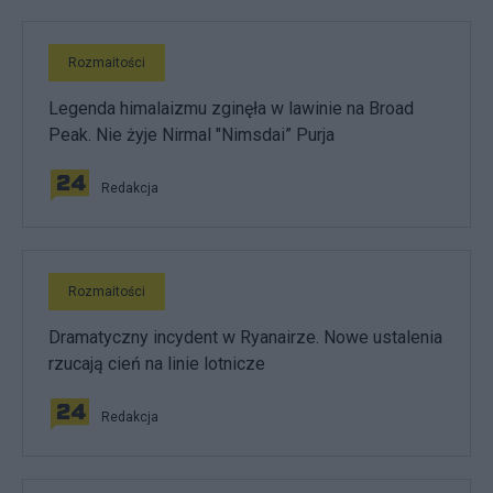
Rozmaitości
Legenda himalaizmu zginęła w lawinie na Broad
Peak. Nie żyje Nirmal "Nimsdai” Purja
Redakcja
Rozmaitości
Dramatyczny incydent w Ryanairze. Nowe ustalenia
rzucają cień na linie lotnicze
Redakcja