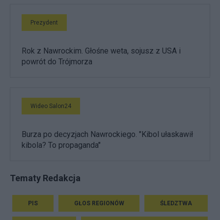
Prezydent
Rok z Nawrockim. Głośne weta, sojusz z USA i
powrót do Trójmorza
Wideo Salon24
Burza po decyzjach Nawrockiego. "Kibol ułaskawił
kibola? To propaganda"
Tematy Redakcja
PIS
GŁOS REGIONÓW
ŚLEDZTWA