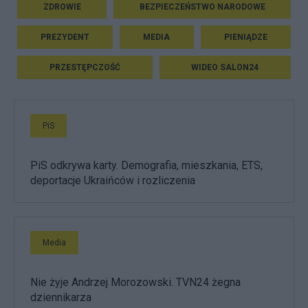
ZDROWIE
BEZPIECZEŃSTWO NARODOWE
PREZYDENT
MEDIA
PIENIĄDZE
PRZESTĘPCZOŚĆ
WIDEO SALON24
PiS
PiS odkrywa karty. Demografia, mieszkania, ETS,
deportacje Ukraińców i rozliczenia
Media
Nie żyje Andrzej Morozowski. TVN24 żegna
dziennikarza