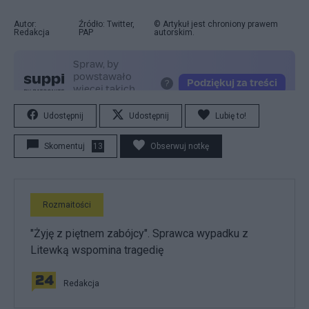
Autor:
Źródło: Twitter,
© Artykuł jest chroniony prawem
Redakcja
PAP
autorskim.
Udostępnij
Udostępnij
Lubię to!
Skomentuj
13
Obserwuj notkę
Rozmaitości
"Żyję z piętnem zabójcy". Sprawca wypadku z
Litewką wspomina tragedię
Redakcja