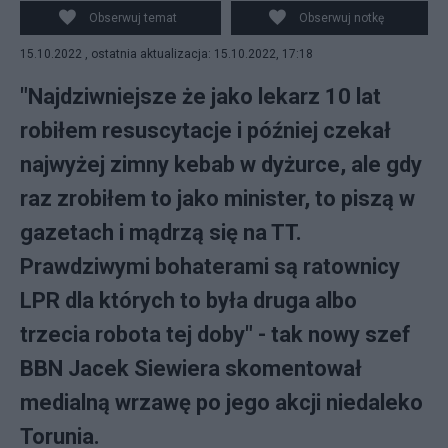
Fot. Twitter/Katarzyna Pawlak-Mucha
Obserwuj temat
Obserwuj notkę
15.10.2022 , ostatnia aktualizacja: 15.10.2022, 17:18
"Najdziwniejsze że jako lekarz 10 lat
robiłem resuscytacje i później czekał
najwyżej zimny kebab w dyżurce, ale gdy
raz zrobiłem to jako minister, to piszą w
gazetach i mądrzą się na TT.
Prawdziwymi bohaterami są ratownicy
LPR dla których to była druga albo
trzecia robota tej doby" - tak nowy szef
BBN Jacek Siewiera skomentował
medialną wrzawę po jego akcji niedaleko
Torunia.