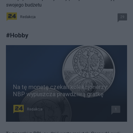
swojego budżetu
Redakcja
29
#
Hobby
Na tę monetę czekali kolekcjonerzy.
NBP wypuszcza prawdziwą gratkę
Redakcja
1