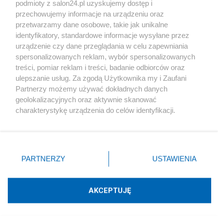
podmioty z salon24.pl uzyskujemy dostęp i
Społeczeństwo
przechowujemy informacje na urządzeniu oraz
przetwarzamy dane osobowe, takie jak unikalne
Kultura
identyfikatory, standardowe informacje wysyłane przez
urządzenie czy dane przeglądania w celu zapewniania
spersonalizowanych reklam, wybór spersonalizowanych
treści, pomiar reklam i treści, badanie odbiorców oraz
ulepszanie usług. Za zgodą Użytkownika my i Zaufani
X
Facebook
Instagram
Youtube
Partnerzy możemy używać dokładnych danych
geolokalizacyjnych oraz aktywnie skanować
charakterystykę urządzenia do celów identyfikacji.
Web Content Media sp. z o. o. © 2022
Ponieważ cenimy Twoją prywatność, prosimy o zgodę na
korzystanie z tych technologii poprzez kliknięcie
„Akceptuję”. Zgoda jest dobrowolna i zawsze możesz ją
Pomoc
O nas
Praca
Reklama
Kontakt
zmienić/wycofać klikając przycisk ustawień prywatności
PARTNERZY
USTAWIENIA
znajdujący się w lewym dolnym rogu strony
. Niektóre
rodzaje przetwarzania danych nie wymagają zgody
użytkownika, ale masz prawo sprzeciwić się takiemu
AKCEPTUJĘ
przetwarzaniu. Preferencje będą miały zastosowania tylko
Technologię dostarcza:
W3media.pl
na tej witrynie.