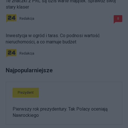
Te znaczki z PRL są dziś warte majątek. Sprawdź swój
stary klaser
Redakcja
8
Inwestycja w ogród i taras. Co podnosi wartość
nieruchomości, a co marnuje budżet
Redakcja
Najpopularniejsze
Prezydent
Pierwszy rok prezydentury. Tak Polacy oceniają
Nawrockiego