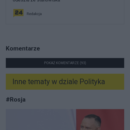
Redakcja
Komentarze
POKAŻ KOMENTARZE (93)
Inne tematy w dziale
Polityka
#
Rosja