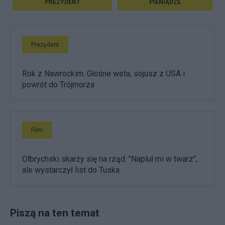
PREZYDENT
PIENIĄDZE
Prezydent
Rok z Nawrockim. Głośne weta, sojusz z USA i
powrót do Trójmorza
Film
Olbrychski skarży się na rząd. "Napluł mi w twarz",
ale wystarczył list do Tuska
Piszą na ten temat