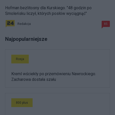
Hofman bezlitosny dla Kurskiego. "48 godzin po
Smoleńsku liczył, których posłów wyciągnąć"
Redakcja
85
Najpopularniejsze
Rosja
Kreml wściekły po przemówieniu Nawrockiego.
Zacharowa dostała szału
800 plus