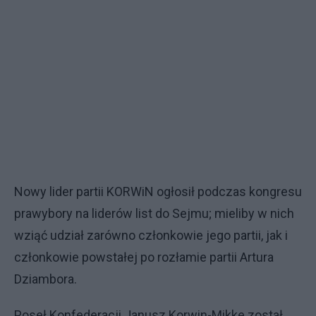
Nowy lider partii KORWiN ogłosił podczas kongresu
prawybory na liderów list do Sejmu; mieliby w nich
wziąć udział zarówno członkowie jego partii, jak i
członkowie powstałej po rozłamie partii Artura
Dziambora.
Poseł Konfederacji Janusz Korwin-Mikke został