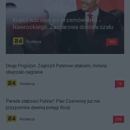
Kreml wściekły po przemówieniu
Nawrockiego. Zacharowa dostała szału
Redakcja
458
Drugi Prigożyn. Zagroził Putinowi atakiem, miliony
obejrzało nagranie
Redakcja
78
Parada słabości Putina? Plac Czerwony już nie
przypomina dawnej potęgi Rosji
Redakcja
206