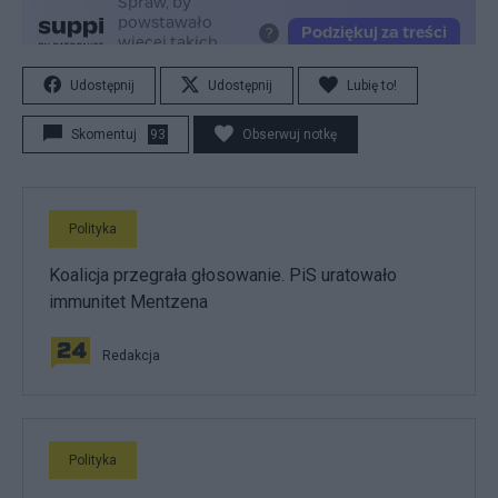
Udostępnij
Udostępnij
Lubię to!
Skomentuj
93
Obserwuj notkę
Polityka
Koalicja przegrała głosowanie. PiS uratowało
immunitet Mentzena
Redakcja
Polityka