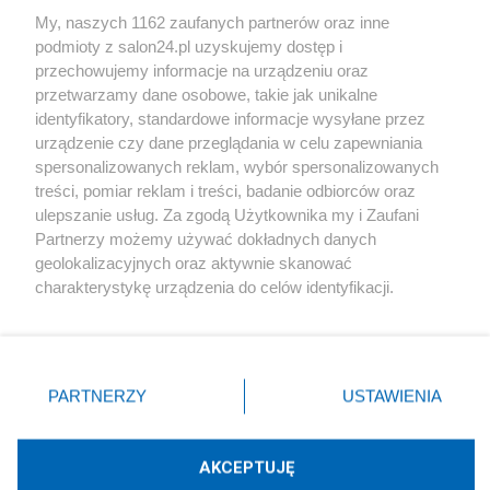
Sport
My, naszych 1162 zaufanych partnerów oraz inne
podmioty z salon24.pl uzyskujemy dostęp i
Społeczeństwo
przechowujemy informacje na urządzeniu oraz
przetwarzamy dane osobowe, takie jak unikalne
Kultura
identyfikatory, standardowe informacje wysyłane przez
urządzenie czy dane przeglądania w celu zapewniania
spersonalizowanych reklam, wybór spersonalizowanych
treści, pomiar reklam i treści, badanie odbiorców oraz
ulepszanie usług. Za zgodą Użytkownika my i Zaufani
X
Facebook
Instagram
Youtube
Partnerzy możemy używać dokładnych danych
geolokalizacyjnych oraz aktywnie skanować
charakterystykę urządzenia do celów identyfikacji.
Web Content Media sp. z o. o. © 2022
Ponieważ cenimy Twoją prywatność, prosimy o zgodę na
korzystanie z tych technologii poprzez kliknięcie
„Akceptuję”. Zgoda jest dobrowolna i zawsze możesz ją
Pomoc
O nas
Praca
Reklama
Kontakt
zmienić/wycofać klikając przycisk ustawień prywatności
PARTNERZY
USTAWIENIA
znajdujący się w lewym dolnym rogu strony
. Niektóre
rodzaje przetwarzania danych nie wymagają zgody
użytkownika, ale masz prawo sprzeciwić się takiemu
AKCEPTUJĘ
przetwarzaniu. Preferencje będą miały zastosowania tylko