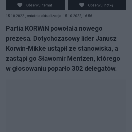
KORWiN. (fot. PAP)
Obserwuj temat
Obserwuj notkę
15.10.2022 , ostatnia aktualizacja: 15.10.2022, 16:56
Partia KORWiN powołała nowego
prezesa. Dotychczasowy lider Janusz
Korwin-Mikke ustąpił ze stanowiska, a
zastąpi go Sławomir Mentzen, którego
w głosowaniu poparło 302 delegatów.