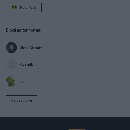
Rafał Woś
Blogi na ten temat
Układ Otwarty
KonradDan
kemir
Napisz notkę