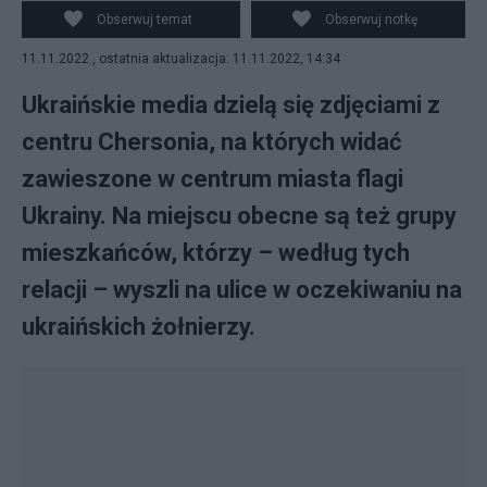
tym, jak Rosjanie wycofali swoje wojska z tego miasta.
Obserwuj temat
Obserwuj notkę
(fot. Twitter)
11.11.2022 , ostatnia aktualizacja: 11.11.2022, 14:34
Ukraińskie media dzielą się zdjęciami z
centru Chersonia, na których widać
zawieszone w centrum miasta flagi
Ukrainy. Na miejscu obecne są też grupy
mieszkańców, którzy – według tych
relacji – wyszli na ulice w oczekiwaniu na
ukraińskich żołnierzy.