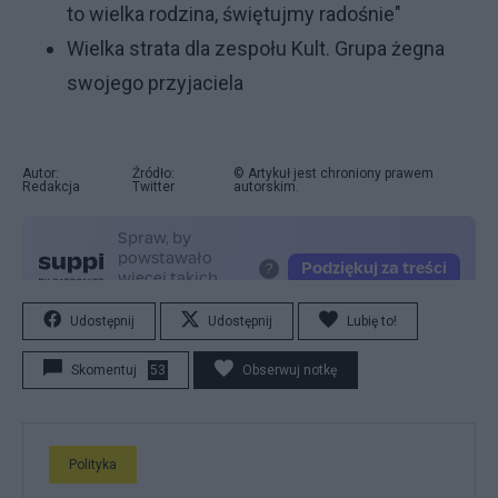
to wielka rodzina, świętujmy radośnie"
Wielka strata dla zespołu Kult. Grupa żegna
swojego przyjaciela
Autor:
Źródło:
© Artykuł jest chroniony prawem
Redakcja
Twitter
autorskim.
Udostępnij
Udostępnij
Lubię to!
Skomentuj
53
Obserwuj notkę
Polityka