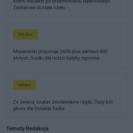
Kreml wściekły po przemówieniu Nawrockiego.
Zacharowa dostała szału
800 plus
Morawiecki proponuje 3600 plus zamiast 800
złotych. Środki dla rodzin byłyby ogromne
Sondaż
Ze świecą szukać zwolenników rządu. Duży ból
głowy dla Donalda Tuska
Tematy Redakcja