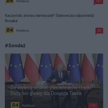
Redakcja
101
Kaczyński znowu namieszał? Stanowcza odpowiedź
Bosaka
Redakcja
88
#
Sondaż
Ze świecą szukać zwolenników rządu.
Duży ból głowy dla Donalda Tuska
Redakcja
175