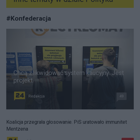
#
Konfederacja
Chcą zlikwidować system kaucyjny. Jest
projekt
Redakcja
49
Koalicja przegrała głosowanie. PiS uratowało immunitet
Mentzena