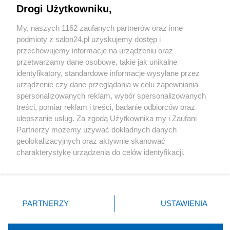
Drogi Użytkowniku,
Sport
My, naszych 1162 zaufanych partnerów oraz inne
podmioty z salon24.pl uzyskujemy dostęp i
Społeczeństwo
przechowujemy informacje na urządzeniu oraz
przetwarzamy dane osobowe, takie jak unikalne
Kultura
identyfikatory, standardowe informacje wysyłane przez
urządzenie czy dane przeglądania w celu zapewniania
spersonalizowanych reklam, wybór spersonalizowanych
treści, pomiar reklam i treści, badanie odbiorców oraz
ulepszanie usług. Za zgodą Użytkownika my i Zaufani
X
Facebook
Instagram
Youtube
Partnerzy możemy używać dokładnych danych
geolokalizacyjnych oraz aktywnie skanować
charakterystykę urządzenia do celów identyfikacji.
Web Content Media sp. z o. o. © 2022
Ponieważ cenimy Twoją prywatność, prosimy o zgodę na
korzystanie z tych technologii poprzez kliknięcie
„Akceptuję”. Zgoda jest dobrowolna i zawsze możesz ją
Pomoc
O nas
Praca
Reklama
Kontakt
zmienić/wycofać klikając przycisk ustawień prywatności
PARTNERZY
USTAWIENIA
znajdujący się w lewym dolnym rogu strony
. Niektóre
rodzaje przetwarzania danych nie wymagają zgody