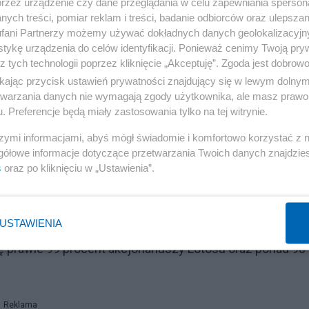
przez urządzenie czy dane przeglądania w celu zapewniania sperson
szczały magazynów, a kolejne sprzedaże były jedynie na
ych treści, pomiar reklam i treści, badanie odbiorców oraz ulepszan
fani Partnerzy możemy używać dokładnych danych geolokalizacyjn
ieoficjalnie rozgłośni osoba, która badała proceder.
tykę urządzenia do celów identyfikacji. Ponieważ cenimy Twoją pry
z tych technologii poprzez kliknięcie „Akceptuję”. Zgoda jest dobro
ikając przycisk ustawień prywatności znajdujący się w lewym dolny
etwarzania danych nie wymagają zgody użytkownika, ale masz prawo 
ł o zgodzie akcjonariuszy spółki i Grupy Lotos na
. Preferencje będą miały zastosowania tylko na tej witrynie.
szymi informacjami, abyś mógł świadomie i komfortowo korzystać z
gółowe informacje dotyczące przetwarzania Twoich danych znajdzi
cyzjach, które zapadły wczoraj i dziś. To dobrze wróż
s
oraz po kliknięciu w „Ustawienia”.
, to dobrze wróży inwestycjom, i to zdecydowanie nas
oncernem w tej części Europy — powiedział Daniel Obajt
USTAWIENIA
ączenia PKN Orlen z Grupą Lotos. Zwrócił przy tym uwa
 prawie 99 procent akcjonariuszy Lotosu oraz ponad 98
Reklama