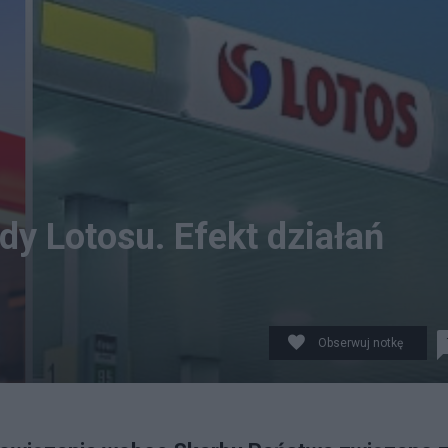
dy Lotosu. Efekt działań
Obserwuj notkę
twa. Źródło: Mat. prasowe