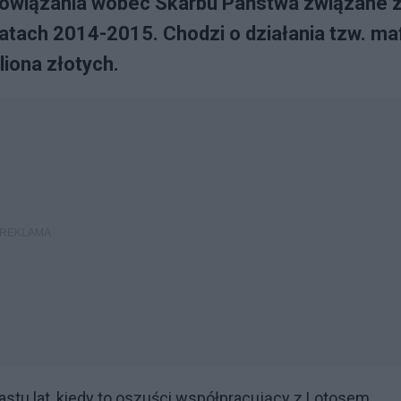
obowiązania wobec Skarbu Państwa związane 
atach 2014-2015. Chodzi o działania tzw. maf
liona złotych.
astu lat, kiedy to oszuści współpracujący z Lotosem