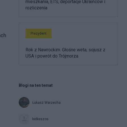
mieszkania, ETS, deportacje Ukraińców i
.
rozliczenia
Prezydent
ach
Rok z Nawrockim. Głośne weta, sojusz z
USA i powrót do Trójmorza
Blogi na ten temat
Łukasz Warzecha
kelkeszos