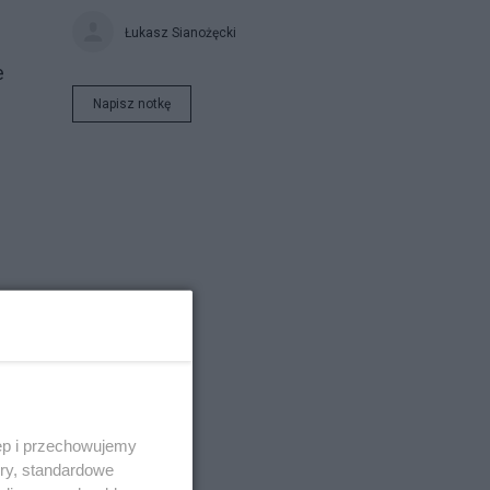
Łukasz Sianożęcki
e
Napisz notkę
h
ęp i przechowujemy
ory, standardowe