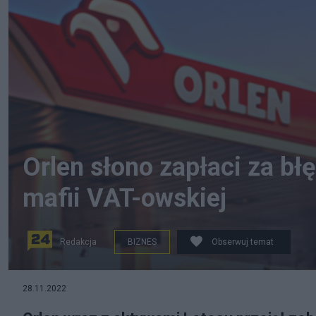
Orlen słono zapłaci za błę
mafii VAT-owskiej
Redakcja
BIZNES
Obserwuj temat
Orlen przejął zobowiązania Lotosu wobec Skarbu Pańs
28.11.2022