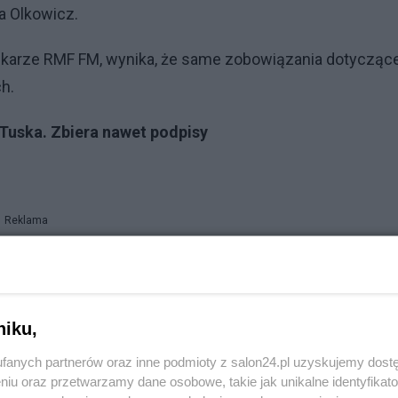
ła Olkowicz.
ennikarze RMF FM, wynika, że same zobowiązania dotycząc
h.
 Tuska. Zbiera nawet podpisy
Reklama
kręt. Grupa spółek, które współpracowały w łańcuchu
ycia, a stałą metodą miały być oszustwa na "płyty CD”.
czne można ustalać dość dowolnie, więc łańcuch firm,
niku,
tość, aż do momentu, gdy podatek VAT ze sprzedaży takic
fanych partnerów oraz inne podmioty z salon24.pl uzyskujemy dost
biokomponentów.
niu oraz przetwarzamy dane osobowe, takie jak unikalne identyfikat