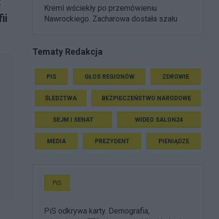
z
Kreml wściekły po przemówieniu
ii
Nawrockiego. Zacharowa dostała szału
Tematy Redakcja
PIS
GŁOS REGIONÓW
ZDROWIE
ŚLEDZTWA
BEZPIECZEŃSTWO NARODOWE
SEJM I SENAT
WIDEO SALON24
MEDIA
PREZYDENT
PIENIĄDZE
PiS
PiS odkrywa karty. Demografia,