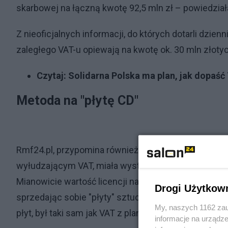
skarbowej na łączną kwotę 92,5 mln zł – powiedzia
Z nieoficjalnych informacji, do których dotarli dzi
zaległego VAT-u opiewają na kwotę ok. 30 mln złotyc
Czytaj:
Solidarna Polska ma plan, jak dopaść
Metoda na "płytę CD"
Rmf24.pl, przypomina również na czym polegał prze
wyłudzającym VAT, miała wystawiać faktury bez pokr
Mianowicie wartość licencji na utwory słowno-muzy
Drogi Użytkow
sprzedając sobie "płyty" sztucznie podbijał ich war
My, naszych 1162 zau
płyt, był taki sam jak VAT z planowanej sprzedaży 
informacje na urządze