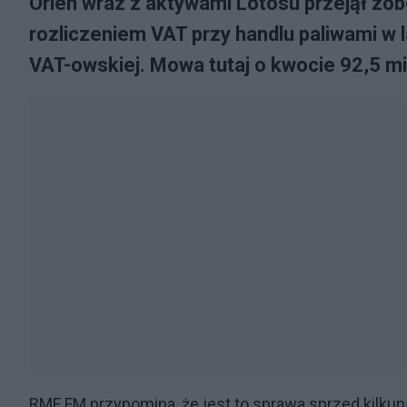
Orlen wraz z aktywami Lotosu przejął z
rozliczeniem VAT przy handlu paliwami w l
VAT-owskiej. Mowa tutaj o kwocie 92,5 mi
RMF FM przypomina, że jest to sprawa sprzed kilkun