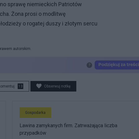
no sprawę niemieckich Patriotów
cha. Żona prosi o modlitwę
młodzieży o rogatej duszy i złotym sercu
 prawem autorskim.
komentuj
13
Obserwuj notkę
Gospodarka
Lawina zamykanych firm. Zatrważająca liczba
przypadków