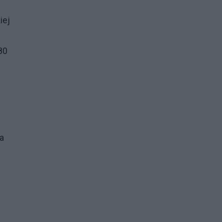
iej
80
a