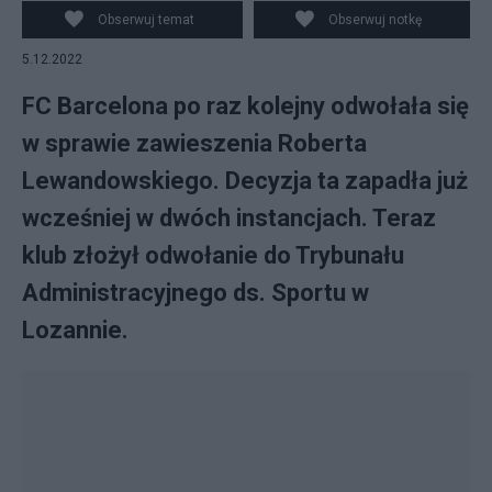
Lewandowskiego, który został zawieszony w
Obserwuj temat
Obserwuj notkę
rozgrywkach. (fot. PAP/EPA)
5.12.2022
FC Barcelona po raz kolejny odwołała się
w sprawie zawieszenia Roberta
Lewandowskiego. Decyzja ta zapadła już
wcześniej w dwóch instancjach. Teraz
klub złożył odwołanie do Trybunału
Administracyjnego ds. Sportu w
Lozannie.