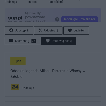
Redakcja
Interia
autorskim.
Udostępnij
Udostępnij
Lubię to!
Skomentuj
25
Obserwuj notkę
Sport
Odeszła legenda Milanu. Piłkarskie Włochy w
żałobie
Redakcja