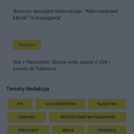
Burza po decyzjach Nawrockiego. "Kibol ułaskawił
kibola? To propaganda"
Prezydent
Rok z Nawrockim. Głośne weta, sojusz z USA i
powrót do Trójmorza
Tematy Redakcja
PIS
GŁOS REGIONÓW
ŚLEDZTWA
ZDROWIE
BEZPIECZEŃSTWO NARODOWE
PREZYDENT
MEDIA
PIENIĄDZE