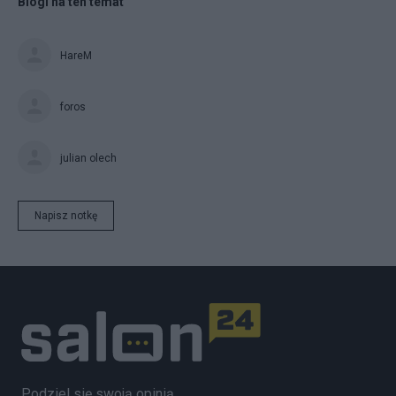
Blogi na ten temat
HareM
foros
julian olech
Napisz notkę
Podziel się swoją opinią