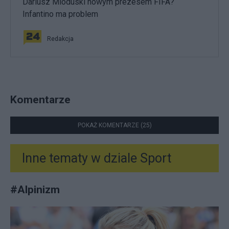
Dariusz Mioduski nowym prezesem FIFA?
Infantino ma problem
Redakcja
Komentarze
POKAŻ KOMENTARZE (25)
Inne tematy w dziale
Sport
#
Alpinizm