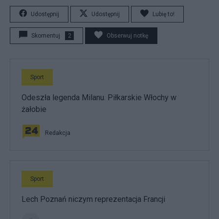
Udostępnij
Udostępnij
Lubię to!
Skomentuj
2
Obserwuj notkę
Sport
Odeszła legenda Milanu. Piłkarskie Włochy w
żałobie
Redakcja
Sport
Lech Poznań niczym reprezentacja Francji