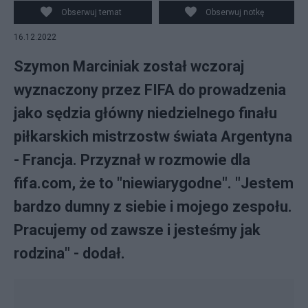
w Katarze Francja - Argentyna. Źródło: PAP/Darek
Obserwuj temat
Obserwuj notkę
Delmanowicz
16.12.2022
Szymon Marciniak został wczoraj
wyznaczony przez FIFA do prowadzenia
jako sędzia główny niedzielnego finału
piłkarskich mistrzostw świata Argentyna
- Francja. Przyznał w rozmowie dla
fifa.com, że to "niewiarygodne". "Jestem
bardzo dumny z siebie i mojego zespołu.
Pracujemy od zawsze i jesteśmy jak
rodzina" - dodał.