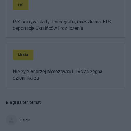
PiS
PiS odkrywa karty. Demografia, mieszkania, ETS,
deportacje Ukraińców i rozliczenia
Media
Nie żyje Andrzej Morozowski. TVN24 żegna
dziennikarza
Blogi na ten temat
HareM