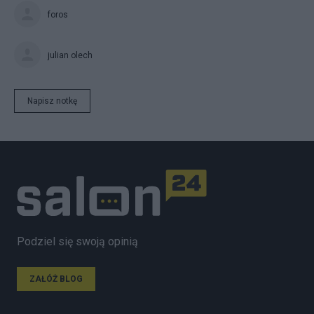
foros
julian olech
Napisz notkę
Podziel się swoją opinią
ZAŁÓŻ BLOG