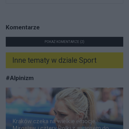
Komentarze
POKAŻ KOMENTARZE (2)
Inne tematy w dziale
Sport
#
Alpinizm
Kraków czeka na wielkie emocje.
Mirosław i cztery Polki z awansem do