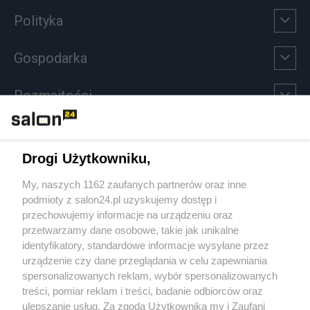
Polityka
Gospodarka
Rozmaitości
Technologie
Drogi Użytkowniku,
Sport
My, naszych 1162 zaufanych partnerów oraz inne
podmioty z salon24.pl uzyskujemy dostęp i
Społeczeństwo
przechowujemy informacje na urządzeniu oraz
przetwarzamy dane osobowe, takie jak unikalne
Kultura
identyfikatory, standardowe informacje wysyłane przez
urządzenie czy dane przeglądania w celu zapewniania
spersonalizowanych reklam, wybór spersonalizowanych
treści, pomiar reklam i treści, badanie odbiorców oraz
ulepszanie usług. Za zgodą Użytkownika my i Zaufani