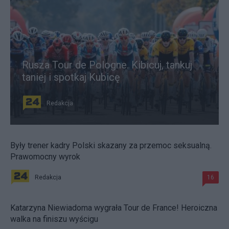
Rusza Tour de Pologne. Kibicuj, tankuj
taniej i spotkaj Kubicę
Redakcja
Były trener kadry Polski skazany za przemoc seksualną.
Prawomocny wyrok
Redakcja
16
Katarzyna Niewiadoma wygrała Tour de France! Heroiczna
walka na finiszu wyścigu