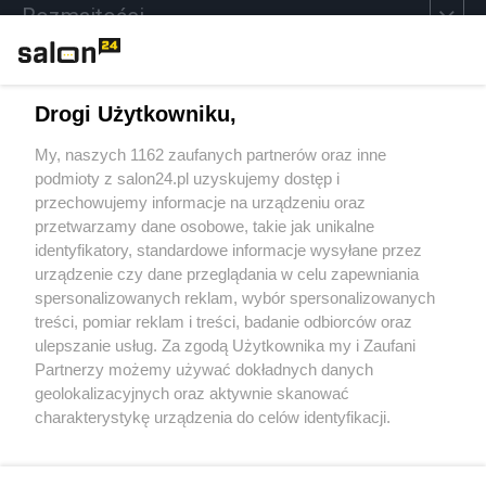
Rozmaitości
Technologie
Drogi Użytkowniku,
Sport
My, naszych 1162 zaufanych partnerów oraz inne
podmioty z salon24.pl uzyskujemy dostęp i
Społeczeństwo
przechowujemy informacje na urządzeniu oraz
przetwarzamy dane osobowe, takie jak unikalne
Kultura
identyfikatory, standardowe informacje wysyłane przez
urządzenie czy dane przeglądania w celu zapewniania
spersonalizowanych reklam, wybór spersonalizowanych
treści, pomiar reklam i treści, badanie odbiorców oraz
ulepszanie usług. Za zgodą Użytkownika my i Zaufani
X
Facebook
Instagram
Youtube
Partnerzy możemy używać dokładnych danych
geolokalizacyjnych oraz aktywnie skanować
charakterystykę urządzenia do celów identyfikacji.
Web Content Media sp. z o. o. © 2022
Ponieważ cenimy Twoją prywatność, prosimy o zgodę na
korzystanie z tych technologii poprzez kliknięcie