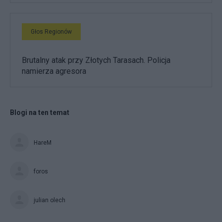
Głos Regionów
Brutalny atak przy Złotych Tarasach. Policja
namierza agresora
Blogi na ten temat
HareM
foros
julian olech