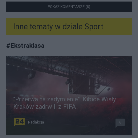
POKAŻ KOMENTARZE (8)
Inne tematy w dziale
Sport
#
Ekstraklasa
"Przerwa na zadymienie". Kibice Wisły
Kraków zadrwili z FIFA
Redakcja
6