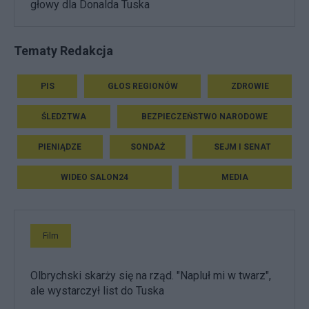
głowy dla Donalda Tuska
Tematy Redakcja
PIS
GŁOS REGIONÓW
ZDROWIE
ŚLEDZTWA
BEZPIECZEŃSTWO NARODOWE
PIENIĄDZE
SONDAŻ
SEJM I SENAT
WIDEO SALON24
MEDIA
Film
Olbrychski skarży się na rząd. "Napluł mi w twarz",
ale wystarczył list do Tuska