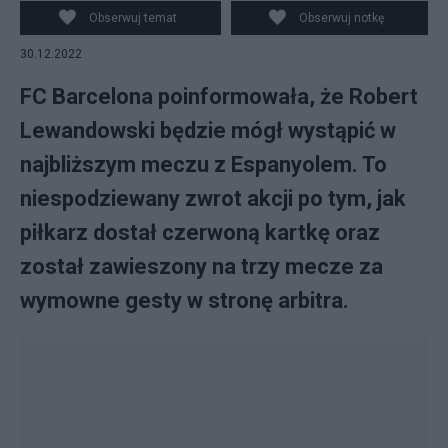
najbliższym meczu FC Barcelony z Espanyolem. (fot.
Obserwuj temat
Obserwuj notkę
Twitter)
30.12.2022
FC Barcelona poinformowała, że Robert
Lewandowski będzie mógł wystąpić w
najbliższym meczu z Espanyolem. To
niespodziewany zwrot akcji po tym, jak
piłkarz dostał czerwoną kartkę oraz
został zawieszony na trzy mecze za
wymowne gesty w stronę arbitra.