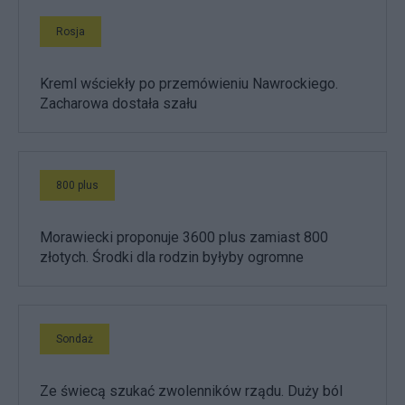
Rosja
Kreml wściekły po przemówieniu Nawrockiego.
Zacharowa dostała szału
800 plus
Morawiecki proponuje 3600 plus zamiast 800
złotych. Środki dla rodzin byłyby ogromne
Sondaż
Ze świecą szukać zwolenników rządu. Duży ból