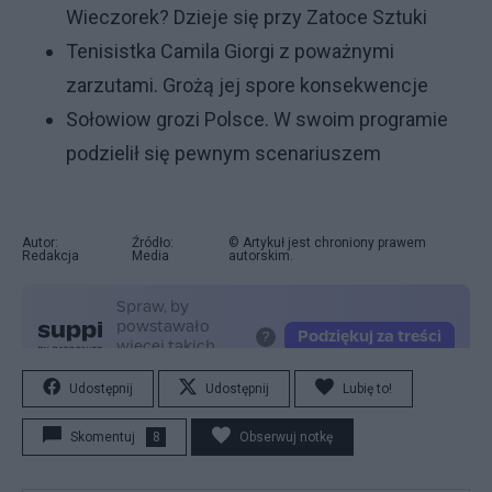
Wieczorek? Dzieje się przy Zatoce Sztuki
Tenisistka Camila Giorgi z poważnymi
zarzutami. Grożą jej spore konsekwencje
Sołowiow grozi Polsce. W swoim programie
podzielił się pewnym scenariuszem
Autor:
Źródło:
© Artykuł jest chroniony prawem
Redakcja
Media
autorskim.
Udostępnij
Udostępnij
Lubię to!
Skomentuj
8
Obserwuj notkę