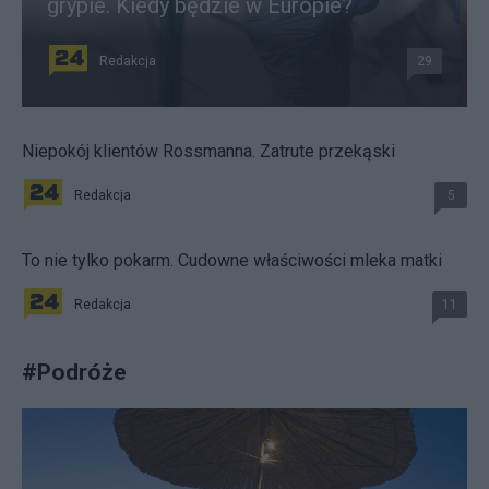
grypie. Kiedy będzie w Europie?
Redakcja
29
Niepokój klientów Rossmanna. Zatrute przekąski
Redakcja
5
To nie tylko pokarm. Cudowne właściwości mleka matki
Redakcja
11
#
Podróże