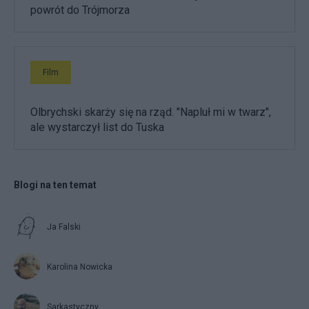
powrót do Trójmorza
Film
Olbrychski skarży się na rząd. "Napluł mi w twarz",
ale wystarczył list do Tuska
Blogi na ten temat
Ja Falski
Karolina Nowicka
Sarkastyczny