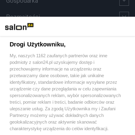
Gospodarka
Rozmaitości
Technologie
Drogi Użytkowniku,
Sport
My, naszych 1162 zaufanych partnerów oraz inne
podmioty z salon24.pl uzyskujemy dostęp i
Społeczeństwo
przechowujemy informacje na urządzeniu oraz
przetwarzamy dane osobowe, takie jak unikalne
Kultura
identyfikatory, standardowe informacje wysyłane przez
urządzenie czy dane przeglądania w celu zapewniania
spersonalizowanych reklam, wybór spersonalizowanych
treści, pomiar reklam i treści, badanie odbiorców oraz
ulepszanie usług. Za zgodą Użytkownika my i Zaufani
X
Facebook
Instagram
Youtube
Partnerzy możemy używać dokładnych danych
geolokalizacyjnych oraz aktywnie skanować
charakterystykę urządzenia do celów identyfikacji.
Ponieważ cenimy Twoją prywatność, prosimy o zgodę na