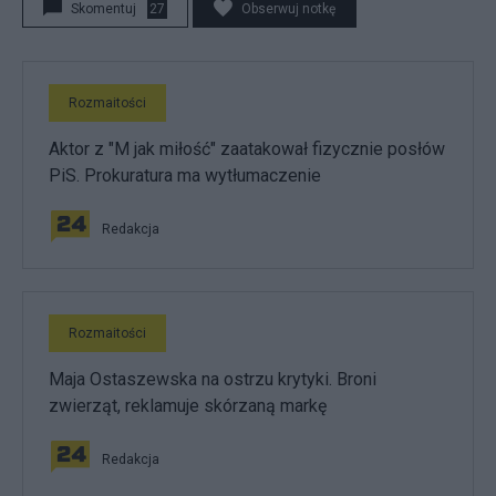
Skomentuj
27
Obserwuj notkę
Rozmaitości
Aktor z "M jak miłość" zaatakował fizycznie posłów
PiS. Prokuratura ma wytłumaczenie
Redakcja
Rozmaitości
Maja Ostaszewska na ostrzu krytyki. Broni
zwierząt, reklamuje skórzaną markę
Redakcja