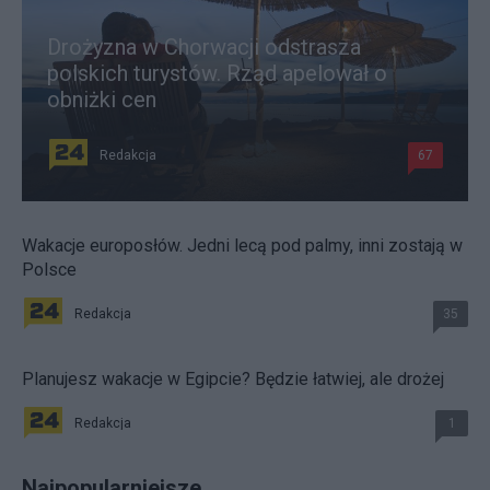
Drożyzna w Chorwacji odstrasza
polskich turystów. Rząd apelował o
obniżki cen
Redakcja
67
Wakacje europosłów. Jedni lecą pod palmy, inni zostają w
Polsce
Redakcja
35
Planujesz wakacje w Egipcie? Będzie łatwiej, ale drożej
Redakcja
1
Najpopularniejsze