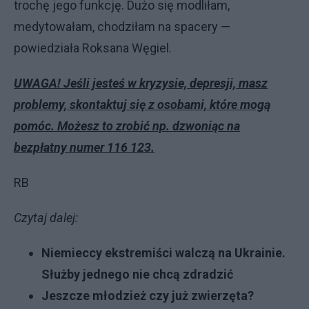
trochę jego funkcję. Dużo się modliłam,
medytowałam, chodziłam na spacery —
powiedziała Roksana Węgiel.
UWAGA! Jeśli jesteś w kryzysie, depresji, masz
problemy, skontaktuj się z osobami, które mogą
pomóc. Możesz to zrobić np. dzwoniąc na
bezpłatny numer 116 123.
RB
Czytaj dalej:
Niemieccy ekstremiści walczą na Ukrainie.
Służby jednego nie chcą zdradzić
Jeszcze młodzież czy już zwierzęta?