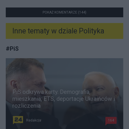
POKAŻ KOMENTARZE (144)
Inne tematy w dziale
Polityka
#
PiS
PiS odkrywa karty. Demografia,
mieszkania, ETS, deportacje Ukraińców i
rozliczenia
Redakcja
164