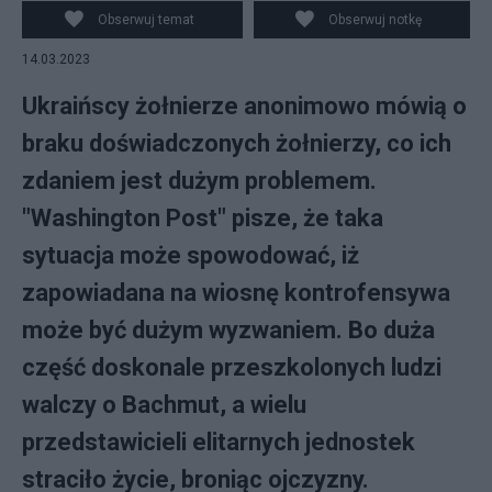
EPA/Javier Cebollada
Obserwuj temat
Obserwuj notkę
14.03.2023
Ukraińscy żołnierze anonimowo mówią o
braku doświadczonych żołnierzy, co ich
zdaniem jest dużym problemem.
"Washington Post" pisze, że taka
sytuacja może spowodować, iż
zapowiadana na wiosnę kontrofensywa
może być dużym wyzwaniem. Bo duża
część doskonale przeszkolonych ludzi
walczy o Bachmut, a wielu
przedstawicieli elitarnych jednostek
straciło życie, broniąc ojczyzny.