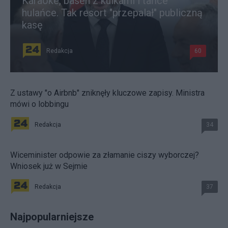
Karaoke, basen z kulkami i tańce
hulańce. Tak resort "przepalał" publiczną
kasę
Redakcja
60
Z ustawy "o Airbnb" zniknęły kluczowe zapisy. Ministra
mówi o lobbingu
Redakcja
34
Wiceminister odpowie za złamanie ciszy wyborczej?
Wniosek już w Sejmie
Redakcja
37
Najpopularniejsze