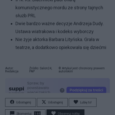
komunistycznego mordu ze strony tajnych
służb PRL
Dwie bardzo ważne decyzje Andrzeja Dudy.
Ustawa wiatrakowa i kodeks wyborczy
Nie żyje aktorka Barbara Lityńska. Grała w
teatrze, a dodatkowo opiekowała się dziećmi
Autor:
Źródło: Salon24,
© Artykuł jest chroniony prawem
Redakcja
PAP
autorskim
Udostępnij
Udostępnij
Lubię to!
Skomentuj
144
Obserwuj notkę