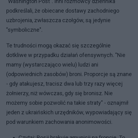
"Washington Post". Inni rozmówcy dziennika
podkreślali, że obiecane dostawy zachodniego
uzbrojenia, zwłaszcza czołgów, są jedynie
"symboliczne".
Te trudności mogą okazać się szczególnie
dotkliwe w przypadku działań ofensywnych. "Nie
mamy (wystarczająco wielu) ludzi ani
(odpowiednich zasobów) broni. Proporcje są znane
- gdy atakujesz, tracisz dwa lub trzy razy więcej
żołnierzy, niż wówczas, gdy się bronisz. Nie
możemy sobie pozwolić na takie straty" - oznajmił
jeden z ukraińskich urzędników, wypowiadający się
pod warunkiem zachowania anonimowości.
Czytaj:
Rosji brakuje amunicji na froncie. To