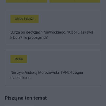
Wideo Salon24
Burza po decyzjach Nawrockiego. "Kibol ułaskawił
kibola? To propaganda"
Media
Nie żyje Andrzej Morozowski. TVN24 żegna
dziennikarza
Piszą na ten temat