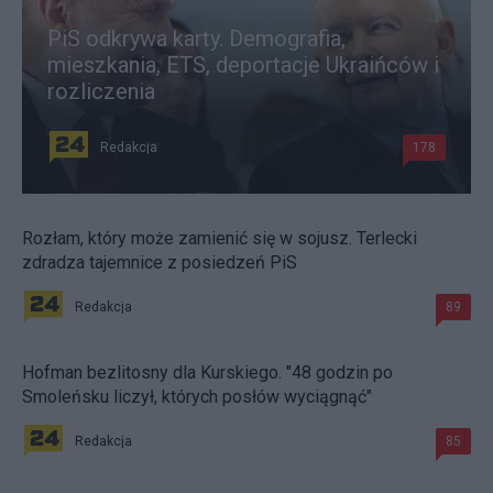
PiS odkrywa karty. Demografia,
mieszkania, ETS, deportacje Ukraińców i
rozliczenia
Redakcja
178
Rozłam, który może zamienić się w sojusz. Terlecki
zdradza tajemnice z posiedzeń PiS
Redakcja
89
Hofman bezlitosny dla Kurskiego. "48 godzin po
Smoleńsku liczył, których posłów wyciągnąć"
Redakcja
85