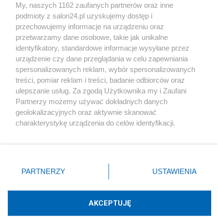
My, naszych 1162 zaufanych partnerów oraz inne
podmioty z salon24.pl uzyskujemy dostęp i
Społeczeństwo
przechowujemy informacje na urządzeniu oraz
przetwarzamy dane osobowe, takie jak unikalne
Kultura
identyfikatory, standardowe informacje wysyłane przez
urządzenie czy dane przeglądania w celu zapewniania
spersonalizowanych reklam, wybór spersonalizowanych
treści, pomiar reklam i treści, badanie odbiorców oraz
ulepszanie usług. Za zgodą Użytkownika my i Zaufani
X
Facebook
Instagram
Youtube
Partnerzy możemy używać dokładnych danych
geolokalizacyjnych oraz aktywnie skanować
charakterystykę urządzenia do celów identyfikacji.
Web Content Media sp. z o. o. © 2022
Ponieważ cenimy Twoją prywatność, prosimy o zgodę na
korzystanie z tych technologii poprzez kliknięcie
„Akceptuję”. Zgoda jest dobrowolna i zawsze możesz ją
Pomoc
O nas
Praca
Reklama
Kontakt
zmienić/wycofać klikając przycisk ustawień prywatności
PARTNERZY
USTAWIENIA
znajdujący się w lewym dolnym rogu strony
. Niektóre
rodzaje przetwarzania danych nie wymagają zgody
użytkownika, ale masz prawo sprzeciwić się takiemu
AKCEPTUJĘ
przetwarzaniu. Preferencje będą miały zastosowania tylko
Technologię dostarcza:
W3media.pl