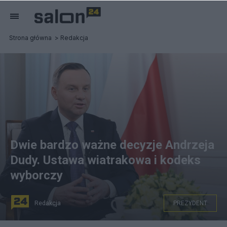
Strona główna
Redakcja
Dwie bardzo ważne decyzje Andrzeja
Dudy. Ustawa wiatrakowa i kodeks
wyborczy
Redakcja
PREZYDENT
Andrzej Duda, prezydent. Fot. KPRP