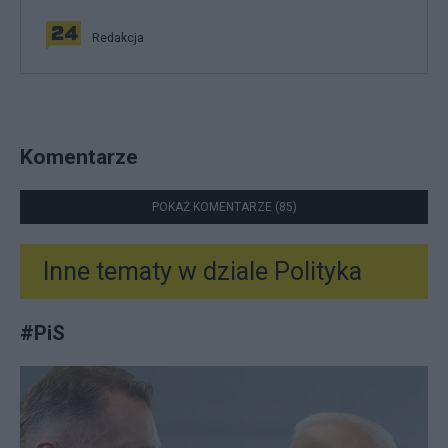
Redakcja
Komentarze
POKAŻ KOMENTARZE (85)
Inne tematy w dziale
Polityka
#
PiS