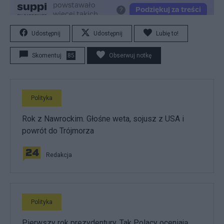
Udostępnij
Udostępnij
Lubię to!
Skomentuj
85
Obserwuj notkę
Polityka
Rok z Nawrockim. Głośne weta, sojusz z USA i
powrót do Trójmorza
Redakcja
Polityka
Pierwszy rok prezydentury. Tak Polacy oceniają