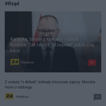
#
Rząd
Karaoke, basen z kulkami i tańce
hulańce. Tak resort "przepalał" publiczną
kasę
Redakcja
61
Z ustawy "o Airbnb" zniknęły kluczowe zapisy. Ministra
mówi o lobbingu
Redakcja
34