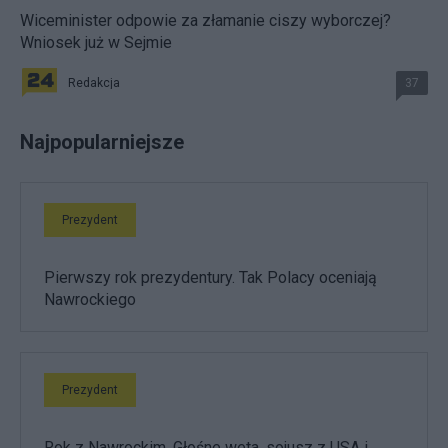
Wiceminister odpowie za złamanie ciszy wyborczej?
Wniosek już w Sejmie
Redakcja
37
Najpopularniejsze
Prezydent
Pierwszy rok prezydentury. Tak Polacy oceniają
Nawrockiego
Prezydent
Rok z Nawrockim. Głośne weta, sojusz z USA i