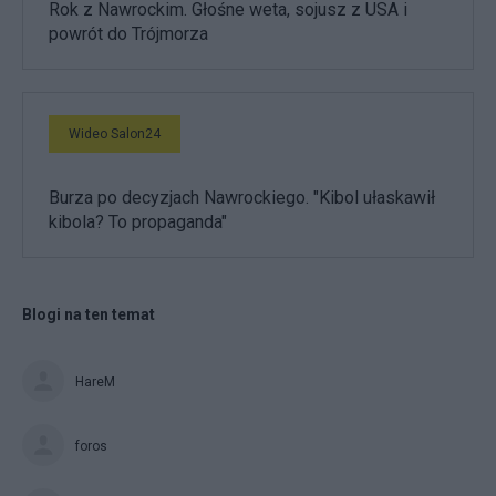
Rok z Nawrockim. Głośne weta, sojusz z USA i
powrót do Trójmorza
Wideo Salon24
Burza po decyzjach Nawrockiego. "Kibol ułaskawił
kibola? To propaganda"
Blogi na ten temat
HareM
foros