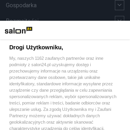
Gospodarka
Rozmaitości
Technologie
Drogi Użytkowniku,
Sport
My, naszych 1162 zaufanych partnerów oraz inne
podmioty z salon24.pl uzyskujemy dostęp i
Społeczeństwo
przechowujemy informacje na urządzeniu oraz
przetwarzamy dane osobowe, takie jak unikalne
Kultura
identyfikatory, standardowe informacje wysyłane przez
urządzenie czy dane przeglądania w celu zapewniania
spersonalizowanych reklam, wybór spersonalizowanych
treści, pomiar reklam i treści, badanie odbiorców oraz
ulepszanie usług. Za zgodą Użytkownika my i Zaufani
X
Facebook
Instagram
Youtube
Partnerzy możemy używać dokładnych danych
geolokalizacyjnych oraz aktywnie skanować
charakterystykę urządzenia do celów identyfikacji.