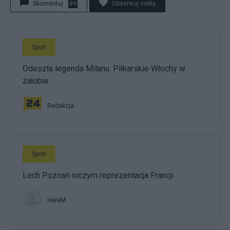
Skomentuj
89
Obserwuj notkę
Sport
Odeszła legenda Milanu. Piłkarskie Włochy w
żałobie
Redakcja
Sport
Lech Poznań niczym reprezentacja Francji
HareM