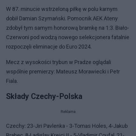
W 87. minucie wstrzeloną piłkę w polu karnym
dobił Damian Szymański. Pomocnik AEK Ateny
zdobył tym samym honorową bramkę na 1:3. Biało-
Czerwoni pod wodzą nowego selekcjonera fatalnie
rozpoczęli eliminacje do Euro 2024.
Mecz z wysokości trybun w Pradze oglądali
wspólnie premierzy: Mateusz Morawiecki i Petr
Fiala.
Składy Czechy-Polska
Reklama
Czechy: 23-Jiri Pavlenka - 3-Tomas Holes, 4-Jakub
Brabec, 8-Ladislav Krejci II - 5-Vladimir Coufal, 21-