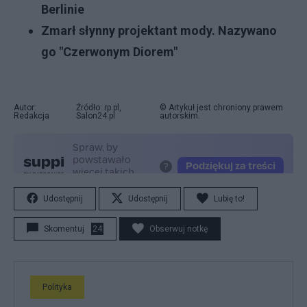
Berlinie
Zmarł słynny projektant mody. Nazywano
go "Czerwonym Diorem"
Autor:
Źródło: rp.pl,
© Artykuł jest chroniony prawem
Redakcja
Salon24.pl
autorskim.
Udostępnij
Udostępnij
Lubię to!
Skomentuj
24
Obserwuj notkę
Polityka