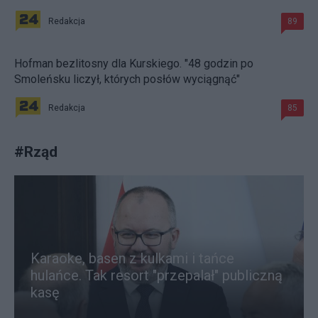
Redakcja
89
Hofman bezlitosny dla Kurskiego. "48 godzin po
Smoleńsku liczył, których posłów wyciągnąć"
Redakcja
85
#
Rząd
Karaoke, basen z kulkami i tańce
hulańce. Tak resort "przepalał" publiczną
kasę