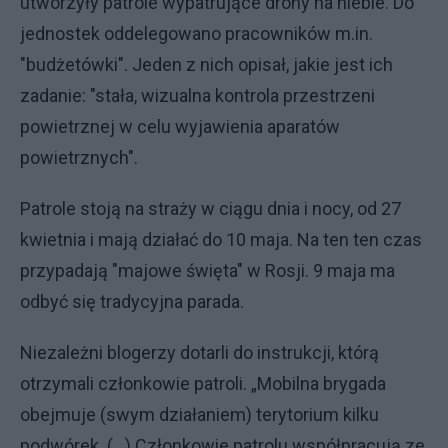
utworzyły patrole wypatrujące drony na niebie. Do
jednostek oddelegowano pracowników m.in.
"budżetówki". Jeden z nich opisał, jakie jest ich
zadanie: "stała, wizualna kontrola przestrzeni
powietrznej w celu wyjawienia aparatów
powietrznych".
Patrole stoją na straży w ciągu dnia i nocy, od 27
kwietnia i mają działać do 10 maja. Na ten ten czas
przypadają "majowe święta" w Rosji. 9 maja ma
odbyć się tradycyjna parada.
Niezależni blogerzy dotarli do instrukcji, którą
otrzymali członkowie patroli. „Mobilna brygada
obejmuje (swym działaniem) terytorium kilku
podwórek. (…) Członkowie patrolu współpracują ze