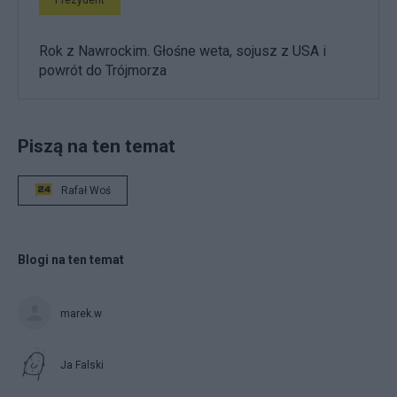
Prezydent
Rok z Nawrockim. Głośne weta, sojusz z USA i
powrót do Trójmorza
Piszą na ten temat
Rafał Woś
Blogi na ten temat
marek.w
Ja Falski