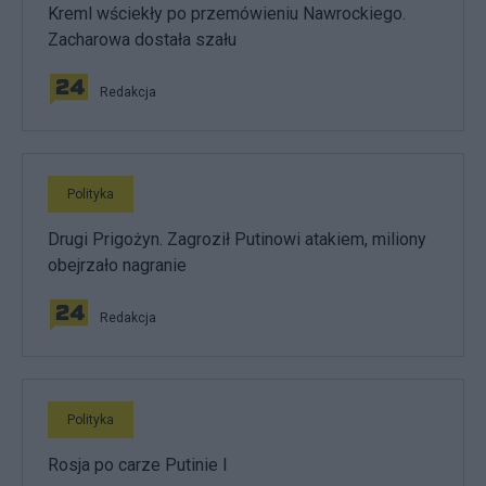
Kreml wściekły po przemówieniu Nawrockiego.
Zacharowa dostała szału
Redakcja
Polityka
Drugi Prigożyn. Zagroził Putinowi atakiem, miliony
obejrzało nagranie
Redakcja
Polityka
Rosja po carze Putinie I