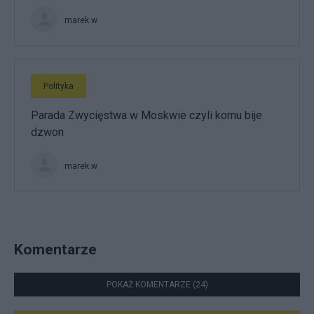
marek.w
Polityka
Parada Zwycięstwa w Moskwie czyli komu bije
dzwon
marek.w
Komentarze
POKAŻ KOMENTARZE (24)