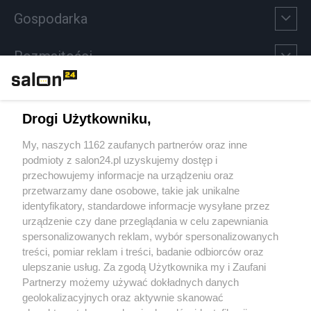
Gospodarka
Rozmaitości
Technologie
Drogi Użytkowniku,
Sport
My, naszych 1162 zaufanych partnerów oraz inne
podmioty z salon24.pl uzyskujemy dostęp i
Społeczeństwo
przechowujemy informacje na urządzeniu oraz
przetwarzamy dane osobowe, takie jak unikalne
Kultura
identyfikatory, standardowe informacje wysyłane przez
urządzenie czy dane przeglądania w celu zapewniania
spersonalizowanych reklam, wybór spersonalizowanych
treści, pomiar reklam i treści, badanie odbiorców oraz
ulepszanie usług. Za zgodą Użytkownika my i Zaufani
X
Facebook
Instagram
Youtube
Partnerzy możemy używać dokładnych danych
geolokalizacyjnych oraz aktywnie skanować