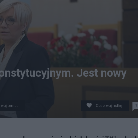
onstytucyjnym. Jest nowy
1
rwuj temat
Obserwuj notkę