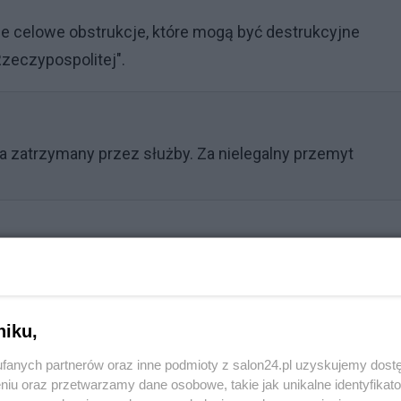
e celowe obstrukcje, które mogą być destrukcyjne
Rzeczypospolitej".
ia zatrzymany przez służby. Za nielegalny przemyt
Reklama
bność zarówno Zgromadzenia Ogólnego, jak i pełnego skł
nie różni się w sposób istotny od obecnego stanu prawn
niku,
 11 sędziów w przypadku pełnego składu. Nie można
fanych partnerów oraz inne podmioty z salon24.pl uzyskujemy dost
gromadzenia Ogólnego) albo dwóch (w przypadku pełneg
niu oraz przetwarzamy dane osobowe, takie jak unikalne identyfikat