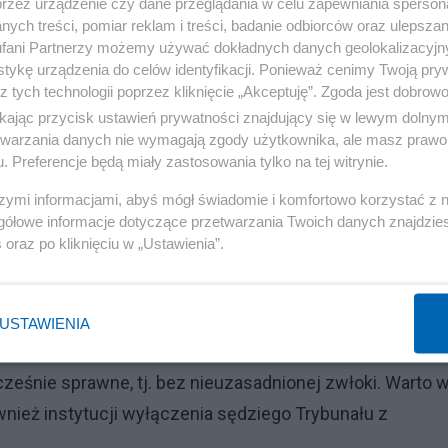
przez urządzenie czy dane przeglądania w celu zapewniania sperson
lbo zasiadających w składzie w sposób istotny wpływa 
ych treści, pomiar reklam i treści, badanie odbiorców oraz ulepszan
. Ponadto zwrócić należy także uwagę, że dziewięciu
fani Partnerzy możemy używać dokładnych danych geolokalizacyjn
tykę urządzenia do celów identyfikacji. Ponieważ cenimy Twoją pry
- czytamy.
z tych technologii poprzez kliknięcie „Akceptuję”. Zgoda jest dobro
ikając przycisk ustawień prywatności znajdujący się w lewym dolny
milowego" ws. KPO
etwarzania danych nie wymagają zgody użytkownika, ale masz prawo 
. Preferencje będą miały zastosowania tylko na tej witrynie.
nego składu nie można pominąć faktu, iż propozycja ta
szymi informacjami, abyś mógł świadomie i komfortowo korzystać z
przednio obowiązujących ustawach o Trybunale
gółowe informacje dotyczące przetwarzania Twoich danych znajdzi
s
oraz po kliknięciu w „Ustawienia”.
ra wynika wprost z Konstytucji – przede wszystkim z jej
u – tj. wartości w postaci rzetelności i sprawności
USTAWIENIA
uszą zatem być skonstruowane w taki sposób, by
ześnie sprawne, tj. bez nieuzasadnionej zwłoki. Warto 
wnież instytucji wyłączenia sędziego Trybunału z