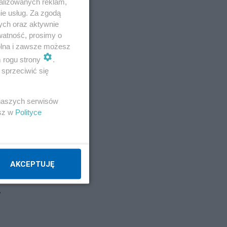
alizowanych reklam,
na
ie usług. Za zgodą
ych oraz aktywnie
watność, prosimy o
wolna i zawsze możesz
m rogu strony
.
sprzeciwić się
 naszych serwisów
esz w
Polityce
AKCEPTUJĘ
w