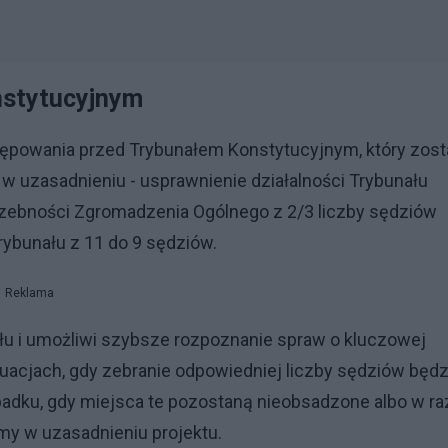
nstytucyjnym
ostępowania przed Trybunałem Konstytucyjnym, który zost
 w uzasadnieniu - usprawnienie działalności Trybunału
czebności Zgromadzenia Ogólnego z 2/3 liczby sędziów
Trybunału z 11 do 9 sędziów.
Reklama
łu i umożliwi szybsze rozpoznanie spraw o kluczowej
uacjach, gdy zebranie odpowiedniej liczby sędziów będz
padku, gdy miejsca te pozostaną nieobsadzone albo w ra
my w uzasadnieniu projektu.