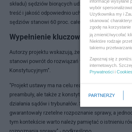
informacje wysyłane 
składu) sędziów biorących udział w Zgromadzeniu a
wybór spersonalizowan
treść i jakość odpowiednio uchwały albo orzeczenia
Użytkownika my i Zau
skanować charakterys
sędziów stanowi 60 proc. całego składu Trybunału" 
zgodę na korzystanie 
ją zmienić/wycofać kl
Wypełnienie kluczowego "kamienia 
Niektóre rodzaje prz
takiemu przetwarzaniu
Autorzy projektu wskazują, że "w odniesieniu do peł
Zapoznaj się z poniż
stanowi powrót do rozwiązań funkcjonujących w u
internetowych. Szcze
Konstytucyjnym".
Prywatności
i
Cookie
"Projekt ustawy ma na celu realizację wartości, któ
preambuły, ale także z konstytucyjnego prawa do sąd
PARTNERZY
działania sądów i trybunałów. Składy orzekające m
gwarantowały rzetelne rozpoznanie sprawy, a jednoc
tym kontekście warto należy pamiętać o istnieniu ró
rozpoznania sprawy" - podkreślono.