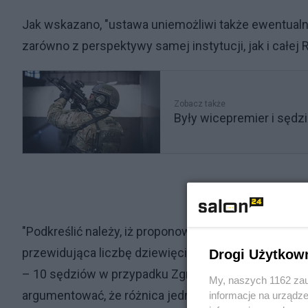
Jak wskazano, "ustawa uniemożliwi także ewentualn
zarówno z perspektywy samej instytucji, jak i całej 
Zobacz także
Były wicepremier i sędz
"Podkreślić należy, iż proponowana minimalna licze
przewidująca liczbę dziewięciu sędziów Trybunału 
Drogi Użytkow
– 10 sędziów w przypadku Zgromadzenia Ogólnego i
My, naszych 1162 zau
argumentować, że różnica jednego (w przypadku Z
informacje na urządze