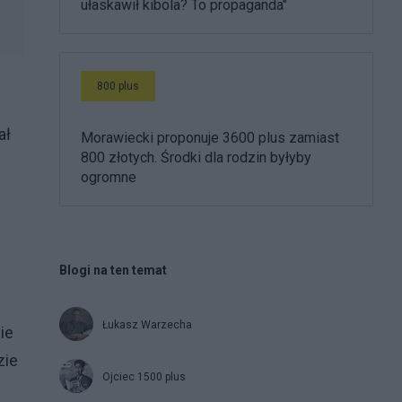
ułaskawił kibola? To propaganda"
800 plus
ał
Morawiecki proponuje 3600 plus zamiast
800 złotych. Środki dla rodzin byłyby
ogromne
Blogi na ten temat
Łukasz Warzecha
ie
zie
Ojciec 1500 plus