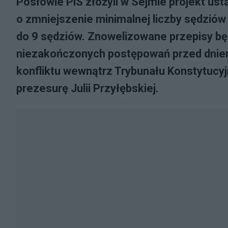
Posłowie PiS złożyli w Sejmie projekt ust
o zmniejszenie minimalnej liczby sędzió
do 9 sędziów. Znowelizowane przepisy bę
niezakończonych postępowań przed dniem 
konfliktu wewnątrz Trybunału Konstytucyj
prezesurę Julii Przyłębskiej.