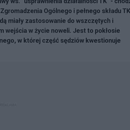
awy ws. "usprawnienia działalności TK" - chod
w Zgromadzenia Ogólnego i pełnego składu T
dą miały zastosowanie do wszczętych i
wejścia w życie noweli. Jest to pokłosie
nego, w której część sędziów kwestionuje