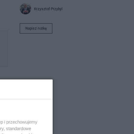
Krzysztof Przybyl
Napisz notkę
adu
ego
ęp i przechowujemy
o
ory, standardowe