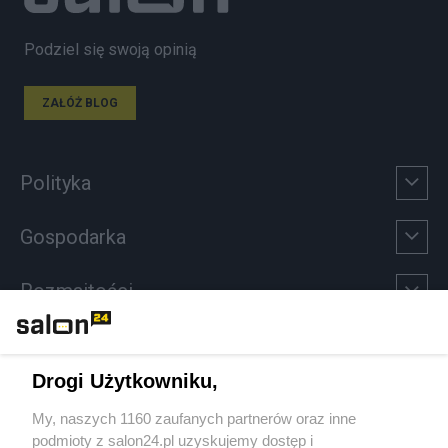
Podziel się swoją opinią
ZAŁÓŻ BLOG
Polityka
Gospodarka
Rozmaitości
Technologie
Drogi Użytkowniku,
Sport
My, naszych 1160 zaufanych partnerów oraz inne
podmioty z salon24.pl uzyskujemy dostęp i