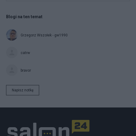
Blogi na ten temat
Grzegorz Wszołek - gw1990
catrw
bravor
Napisz notkę