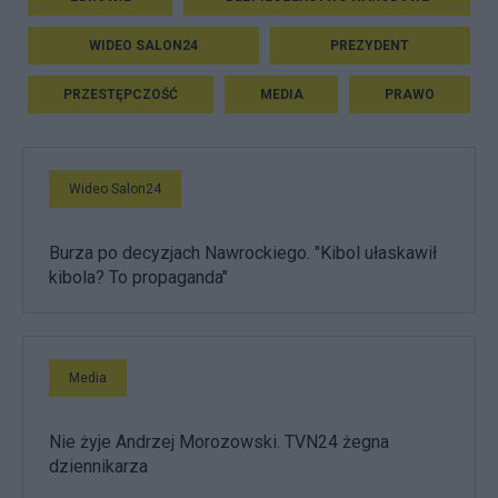
WIDEO SALON24
PREZYDENT
PRZESTĘPCZOŚĆ
MEDIA
PRAWO
Wideo Salon24
Burza po decyzjach Nawrockiego. "Kibol ułaskawił
kibola? To propaganda"
Media
Nie żyje Andrzej Morozowski. TVN24 żegna
dziennikarza