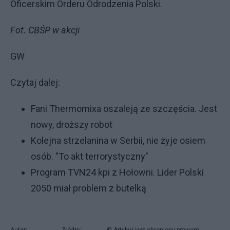
Oficerskim Orderu Odrodzenia Polski.
Fot. CBŚP w akcji
GW
Czytaj dalej:
Fani Thermomixa oszaleją ze szczęścia. Jest
nowy, droższy robot
Kolejna strzelanina w Serbii, nie żyje osiem
osób. "To akt terrorystyczny"
Program TVN24 kpi z Hołowni. Lider Polski
2050 miał problem z butelką
Autor:
Źródło:
© Artykuł jest chroniony prawem