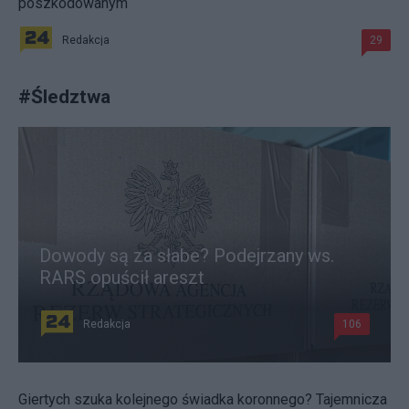
poszkodowanym
Redakcja
29
#
Śledztwa
Dowody są za słabe? Podejrzany ws.
RARS opuścił areszt
Redakcja
106
Giertych szuka kolejnego świadka koronnego? Tajemnicza