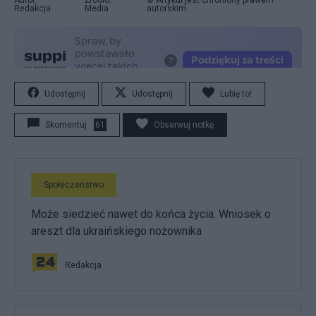
Redakcja
Media
autorskim.
Udostępnij
Udostępnij
Lubię to!
Skomentuj
61
Obserwuj notkę
Społeczeństwo
Może siedzieć nawet do końca życia. Wniosek o
areszt dla ukraińskiego nożownika
Redakcja