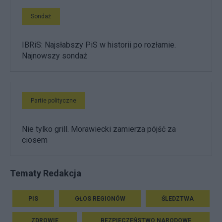
Sondaż
IBRiS: Najsłabszy PiS w historii po rozłamie.
Najnowszy sondaż
Partie polityczne
Nie tylko grill. Morawiecki zamierza pójść za
ciosem
Tematy Redakcja
PIS
GŁOS REGIONÓW
ŚLEDZTWA
ZDROWIE
BEZPIECZEŃSTWO NARODOWE