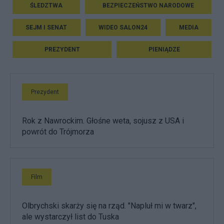
ŚLEDZTWA
BEZPIECZEŃSTWO NARODOWE
SEJM I SENAT
WIDEO SALON24
MEDIA
PREZYDENT
PIENIĄDZE
Prezydent
Rok z Nawrockim. Głośne weta, sojusz z USA i
powrót do Trójmorza
Film
Olbrychski skarży się na rząd. "Napluł mi w twarz",
ale wystarczył list do Tuska