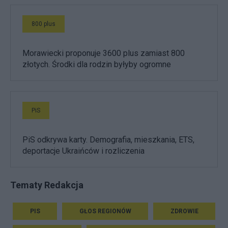
800 plus
Morawiecki proponuje 3600 plus zamiast 800
złotych. Środki dla rodzin byłyby ogromne
PiS
PiS odkrywa karty. Demografia, mieszkania, ETS,
deportacje Ukraińców i rozliczenia
Tematy Redakcja
PIS
GŁOS REGIONÓW
ZDROWIE