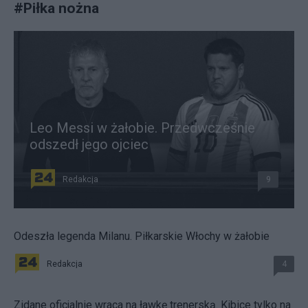
#
Piłka nożna
Leo Messi w żałobie. Przedwcześnie
odszedł jego ojciec
Redakcja
9
Odeszła legenda Milanu. Piłkarskie Włochy w żałobie
Redakcja
4
Zidane oficjalnie wraca na ławkę trenerską. Kibice tylko na