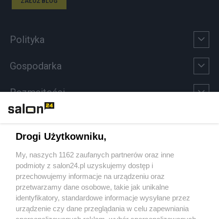
ZAŁÓŻ BLOG
Polityka
Gospodarka
Rozmaitości
Technologie
Drogi Użytkowniku,
Sport
My, naszych 1162 zaufanych partnerów oraz inne
podmioty z salon24.pl uzyskujemy dostęp i
Społeczeństwo
przechowujemy informacje na urządzeniu oraz
przetwarzamy dane osobowe, takie jak unikalne
Kultura
identyfikatory, standardowe informacje wysyłane przez
urządzenie czy dane przeglądania w celu zapewniania