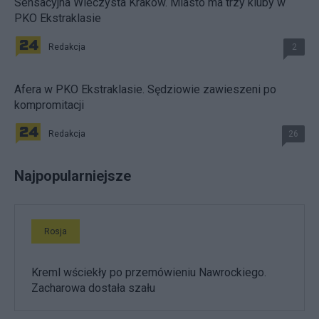
Sensacyjna Wieczysta Kraków. Miasto ma trzy kluby w
PKO Ekstraklasie
Redakcja
2
Afera w PKO Ekstraklasie. Sędziowie zawieszeni po
kompromitacji
Redakcja
26
Najpopularniejsze
Rosja
Kreml wściekły po przemówieniu Nawrockiego.
Zacharowa dostała szału