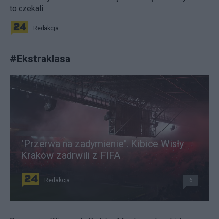
to czekali
Redakcja
#
Ekstraklasa
"Przerwa na zadymienie". Kibice Wisły
Kraków zadrwili z FIFA
Redakcja
6