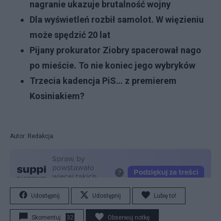
nagranie ukazuje brutalność wojny
Dla wyświetleń rozbił samolot. W więzieniu
może spędzić 20 lat
Pijany prokurator Ziobry spacerował nago
po mieście. To nie koniec jego wybryków
Trzecia kadencja PiS… z premierem
Kosiniakiem?
Autor: Redakcja
Udostępnij
Udostępnij
Lubię to!
Skomentuj
32
Obserwuj notkę