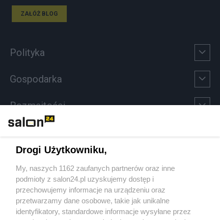
ZAŁÓŻ BLOG
Polityka
Gospodarka
Rozmaitości
Technologie
Drogi Użytkowniku,
Sport
My, naszych 1162 zaufanych partnerów oraz inne
podmioty z salon24.pl uzyskujemy dostęp i
Społeczeństwo
przechowujemy informacje na urządzeniu oraz
przetwarzamy dane osobowe, takie jak unikalne
Kultura
identyfikatory, standardowe informacje wysyłane przez