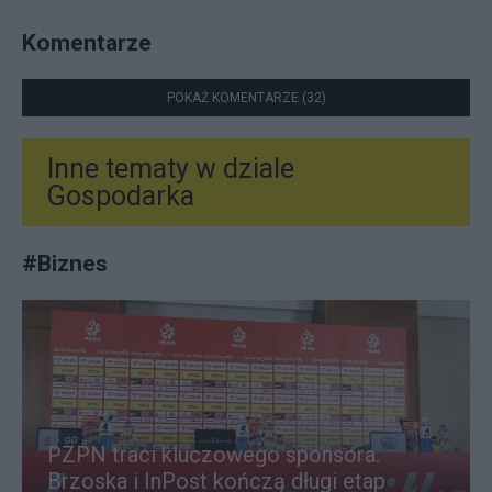
Komentarze
POKAŻ KOMENTARZE (32)
Inne tematy w dziale
Gospodarka
#
Biznes
PZPN traci kluczowego sponsora.
Brzoska i InPost kończą długi etap