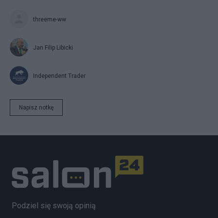
threeme-ww
Jan Filip Libicki
Independent Trader
Napisz notkę
Podziel się swoją opinią