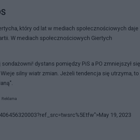
OS
tycha, który od lat w mediach społecznościowych daje
partii. W mediach społecznościowych Giertych
 sondażowni! dystans pomiędzy PiS a PO zmniejszył się
 Wieje silny wiatr zmian. Jeżeli tendencja się utrzyma, to
ianą".
Reklama
77406456320003?ref_src=twsrc%5Etfw">May 19, 2023