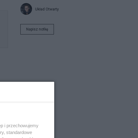
Układ Otwarty
Napisz notkę
ęp i przechowujemy
ory, standardowe