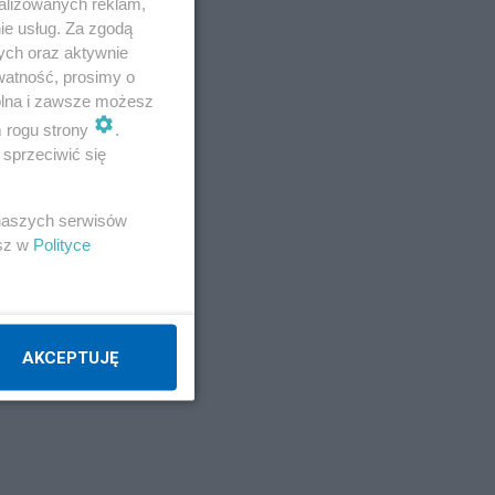
alizowanych reklam,
ie usług. Za zgodą
ych oraz aktywnie
watność, prosimy o
wolna i zawsze możesz
m rogu strony
.
sprzeciwić się
 naszych serwisów
esz w
Polityce
AKCEPTUJĘ