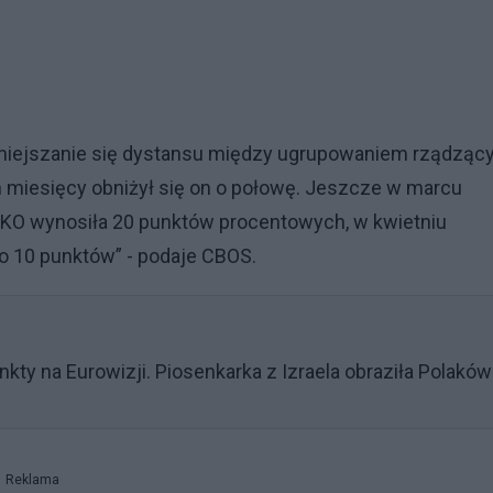
zmniejszanie się dystansu między ugrupowaniem rządzą
h miesięcy obniżył się on o połowę. Jeszcze w marcu
KO wynosiła 20 punktów procentowych, w kwietniu
do 10 punktów” - podaje CBOS.
kty na Eurowizji. Piosenkarka z Izraela obraziła Polaków
Reklama