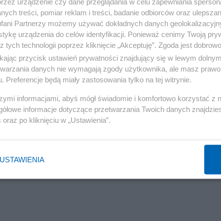
przez urządzenie czy dane przeglądania w celu zapewniania sperson
 PO
ych treści, pomiar reklam i treści, badanie odbiorców oraz ulepszan
fani Partnerzy możemy używać dokładnych danych geolokalizacyjn
tykę urządzenia do celów identyfikacji. Ponieważ cenimy Twoją pry
z tych technologii poprzez kliknięcie „Akceptuję”. Zgoda jest dobro
ikając przycisk ustawień prywatności znajdujący się w lewym dolny
etwarzania danych nie wymagają zgody użytkownika, ale masz prawo 
. Preferencje będą miały zastosowania tylko na tej witrynie.
szymi informacjami, abyś mógł świadomie i komfortowo korzystać z
gółowe informacje dotyczące przetwarzania Twoich danych znajdzi
s
oraz po kliknięciu w „Ustawienia”.
USTAWIENIA