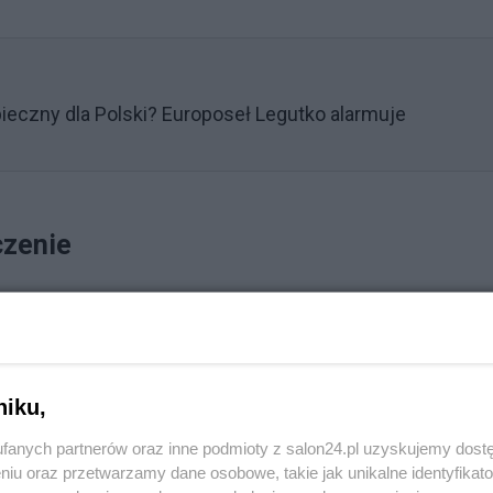
eczny dla Polski? Europoseł Legutko alarmuje
czenie
Reklama
az PSL - Koalicji Polskiej okazały się mniej korzystne niż
ały jeszcze pod własnymi szyldami (spadek o 2 punkty).
niku,
maczyć nowością tego przedsięwzięcia politycznego, z
fanych partnerów oraz inne podmioty z salon24.pl uzyskujemy dost
 się jeszcze oswoić| - ocenia CBOS.
niu oraz przetwarzamy dane osobowe, takie jak unikalne identyfikat