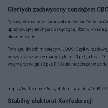
Giertych zachwycony sondażem CB
Ten wynik rozentuzjazmował mecenasa Romana Gier
upust swojej niechęci do rządzącej dziś w Polsce 
skomentował:
"W ciągu dwóch miesięcy w CBOS! Czyli w rządowej
połowę. Jeszcze w marcu było to 20 pkt., a teraz 10.
wygra przewagą 12 pkt. PiS idzie na zderzenie ze śc
https://twitter.com/GiertychRoman/status/16595
Stabilny elektorat Konfederacji