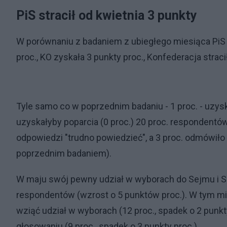
PiS stracił od kwietnia 3 punkty
W porównaniu z badaniem z ubiegłego miesiąca PiS (
proc., KO zyskała 3 punkty proc., Konfederacja straci
Tyle samo co w poprzednim badaniu - 1 proc. - uzys
uzyskałyby poparcia (0 proc.) 20 proc. respondentów -
odpowiedzi "trudno powiedzieć", a 3 proc. odmówiło
poprzednim badaniem).
W maju swój pewny udział w wyborach do Sejmu i Sen
respondentów (wzrost o 5 punktów proc.). W tym mi
wziąć udział w wyborach (12 proc., spadek o 2 punkt
głosowaniu (9 proc., spadek o 3 punkty proc.).