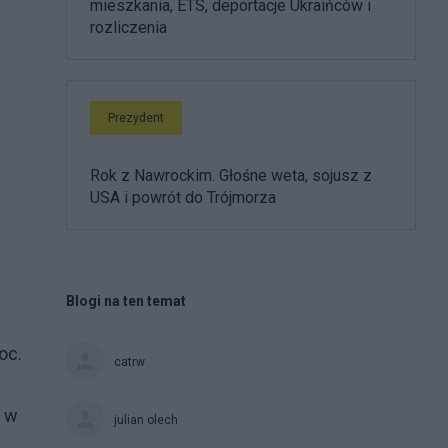
mieszkania, ETS, deportacje Ukraińców i
rozliczenia
Prezydent
Rok z Nawrockim. Głośne weta, sojusz z
USA i powrót do Trójmorza
Blogi na ten temat
oc.
catrw
u w
julian olech