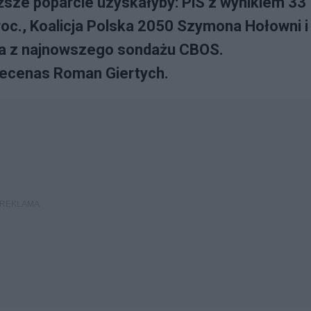
ższe poparcie uzyskałyby: PiS z wynikiem 33
roc., Koalicja Polska 2050 Szymona Hołowni i
nika z najnowszego sondażu CBOS.
mecenas Roman Giertych.