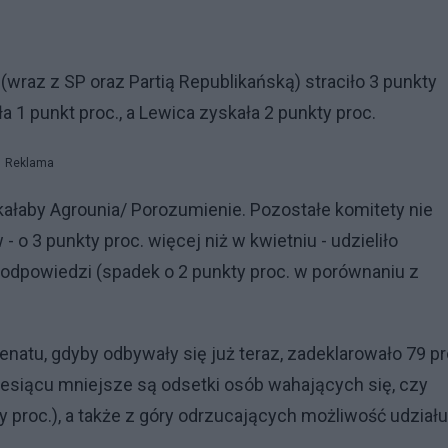
wraz z SP oraz Partią Republikańską) straciło 3 punkty
ła 1 punkt proc., a Lewica zyskała 2 punkty proc.
Reklama
kałaby Agrounia/ Porozumienie. Pozostałe komitety nie
 o 3 punkty proc. więcej niż w kwietniu - udzieliło
 odpowiedzi (spadek o 2 punkty proc. w porównaniu z
atu, gdyby odbywały się już teraz, zadeklarowało 79 pr
esiącu mniejsze są odsetki osób wahających się, czy
y proc.), a także z góry odrzucających możliwość udział