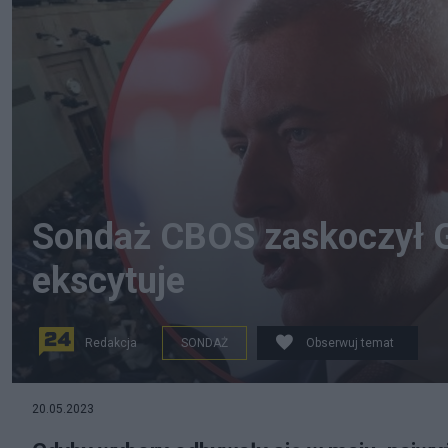
Sondaż CBOS zaskoczył G
ekscytuje
Redakcja
SONDAŻ
Obserwuj temat
Roman Giertych reaguje na sondaż CBOS. Fot. PAP/Le
20.05.2023