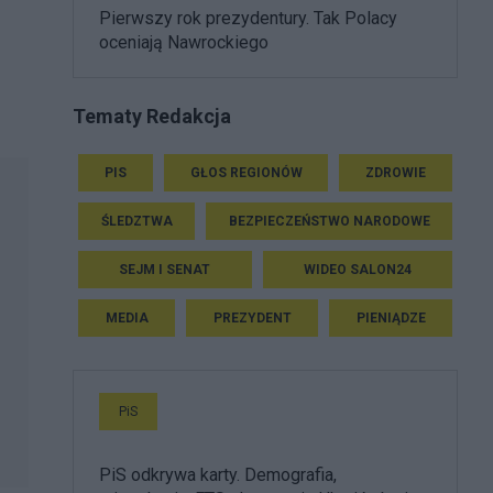
Pierwszy rok prezydentury. Tak Polacy
oceniają Nawrockiego
Tematy Redakcja
PIS
GŁOS REGIONÓW
ZDROWIE
ŚLEDZTWA
BEZPIECZEŃSTWO NARODOWE
SEJM I SENAT
WIDEO SALON24
MEDIA
PREZYDENT
PIENIĄDZE
PiS
PiS odkrywa karty. Demografia,