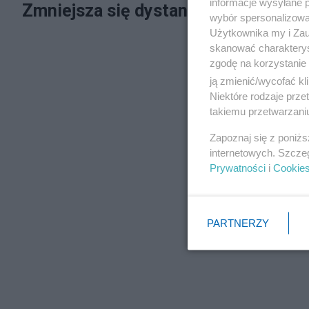
informacje wysyłane 
Zmniejsza się dystans między PiS a
wybór spersonalizowan
Użytkownika my i Zau
skanować charakterys
zgodę na korzystanie 
ją zmienić/wycofać kl
Niektóre rodzaje prz
takiemu przetwarzaniu
Zapoznaj się z poniż
internetowych. Szcze
Prywatności
i
Cookie
PARTNERZY