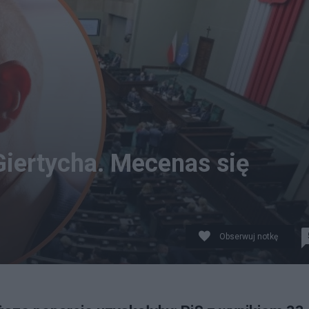
iertycha. Mecenas się
Obserwuj notkę
szek Szymański / PAP/ Canva