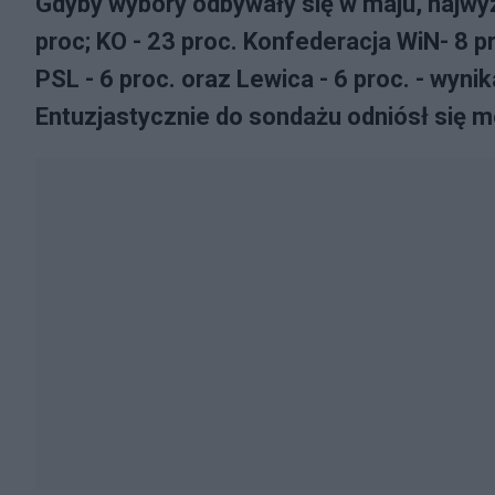
Gdyby wybory odbywały się w maju, najwy
proc; KO - 23 proc. Konfederacja WiN- 8 p
PSL - 6 proc. oraz Lewica - 6 proc. - wy
Entuzjastycznie do sondażu odniósł się 