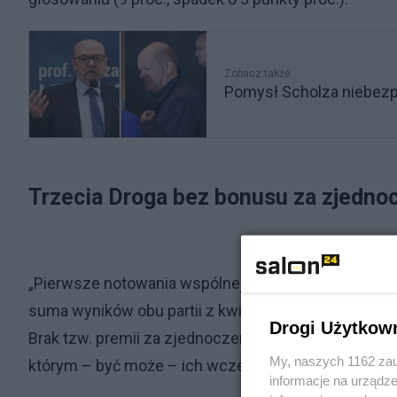
Zobacz także
Pomysł Scholza niebezpi
Trzecia Droga bez bonusu za zjedno
„Pierwsze notowania wspólnej koalicji Polski 2050 or
suma wyników obu partii z kwietnia, kiedy występow
Drogi Użytkow
Brak tzw. premii za zjednoczenie można jednak tłu
My, naszych 1162 zau
którym – być może – ich wcześniejsi wyborcy muszą
informacje na urządze