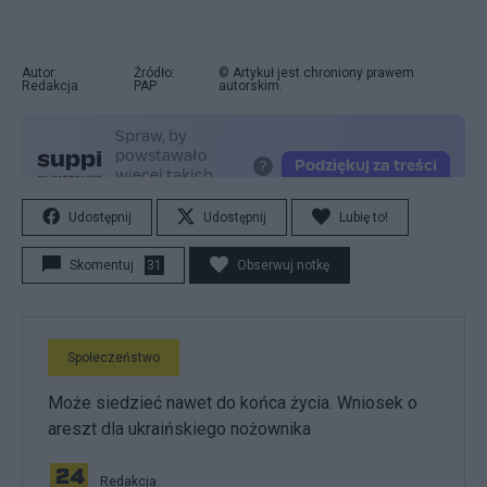
Autor:
Źródło:
© Artykuł jest chroniony prawem
Redakcja
PAP
autorskim.
Udostępnij
Udostępnij
Lubię to!
Skomentuj
31
Obserwuj notkę
Społeczeństwo
Może siedzieć nawet do końca życia. Wniosek o
areszt dla ukraińskiego nożownika
Redakcja