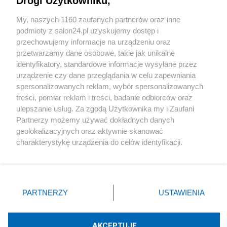
Drogi Użytkowniku,
Sport
My, naszych 1160 zaufanych partnerów oraz inne
podmioty z salon24.pl uzyskujemy dostęp i
Społeczeństwo
przechowujemy informacje na urządzeniu oraz
przetwarzamy dane osobowe, takie jak unikalne
Kultura
identyfikatory, standardowe informacje wysyłane przez
urządzenie czy dane przeglądania w celu zapewniania
spersonalizowanych reklam, wybór spersonalizowanych
treści, pomiar reklam i treści, badanie odbiorców oraz
ulepszanie usług. Za zgodą Użytkownika my i Zaufani
X
Facebook
Instagram
Youtube
Partnerzy możemy używać dokładnych danych
geolokalizacyjnych oraz aktywnie skanować
charakterystykę urządzenia do celów identyfikacji.
Web Content Media sp. z o. o. © 2022
Ponieważ cenimy Twoją prywatność, prosimy o zgodę na
korzystanie z tych technologii poprzez kliknięcie
„Akceptuję”. Zgoda jest dobrowolna i zawsze możesz ją
Pomoc
O nas
Praca
Reklama
Kontakt
zmienić/wycofać klikając przycisk ustawień prywatności
PARTNERZY
USTAWIENIA
znajdujący się w lewym dolnym rogu strony
. Niektóre
rodzaje przetwarzania danych nie wymagają zgody
użytkownika, ale masz prawo sprzeciwić się takiemu
AKCEPTUJĘ