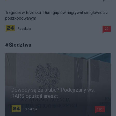
Tragedia w Brzesku. Tłum gapiów nagrywał śmigłowiec z
poszkodowanym
Redakcja
29
#
Śledztwa
Dowody są za słabe? Podejrzany ws.
RARS opuścił areszt
Redakcja
106