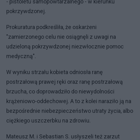
- pistoletu samopowtarzalnego - w kierunku
pokrzywdzonej.
Prokuratura podkreśliła, że oskarżeni
"zamierzonego celu nie osiągnęli z uwagi na
udzieloną pokrzywdzonej niezwłocznie pomoc
medyczną".
W wyniku strzału kobieta odniosła ranę
postrzałową prawej ręki oraz ranę postrzałową
brzucha, co doprowadziło do niewydolności
krążeniowo-oddechowej. A to z kolei naraziło ją na
bezpośrednie niebezpieczeństwo utraty życia, albo
ciężkiego uszczerbku na zdrowiu.
Mateusz M. i Sebastian S. usłyszeli też zarzut