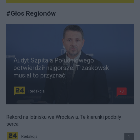
#
Głos Regionów
Audyt Szpitala Południowego
potwierdził najgorsze. Trzaskowski
musiał to przyznać
Redakcja
73
Rekord na lotnisku we Wrocławiu. Te kierunki podbiły
serca
Redakcja
1