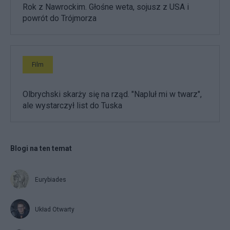
Rok z Nawrockim. Głośne weta, sojusz z USA i
powrót do Trójmorza
Film
Olbrychski skarży się na rząd. "Napluł mi w twarz",
ale wystarczył list do Tuska
Blogi na ten temat
Eurybiades
Układ Otwarty