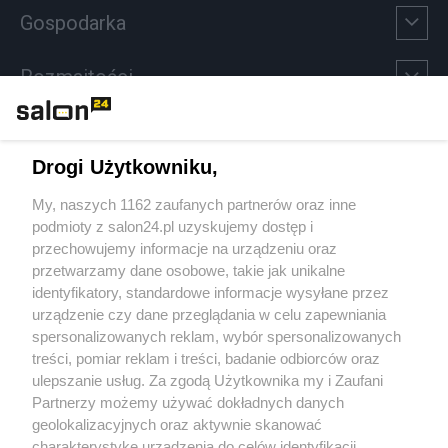
Gospodarka
Rozmaitości
Technologie
Drogi Użytkowniku,
Sport
My, naszych 1162 zaufanych partnerów oraz inne
podmioty z salon24.pl uzyskujemy dostęp i
Społeczeństwo
przechowujemy informacje na urządzeniu oraz
przetwarzamy dane osobowe, takie jak unikalne
Kultura
identyfikatory, standardowe informacje wysyłane przez
urządzenie czy dane przeglądania w celu zapewniania
spersonalizowanych reklam, wybór spersonalizowanych
treści, pomiar reklam i treści, badanie odbiorców oraz
ulepszanie usług. Za zgodą Użytkownika my i Zaufani
X
Facebook
Instagram
Youtube
Partnerzy możemy używać dokładnych danych
geolokalizacyjnych oraz aktywnie skanować
charakterystykę urządzenia do celów identyfikacji.