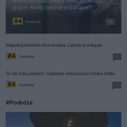
Nowa szczepionka mRNA przeciwko
grypie. Kiedy będzie w Europie?
Redakcja
29
Niepokój klientów Rossmanna. Zatrute przekąski
Redakcja
5
To nie tylko pokarm. Cudowne właściwości mleka matki
Redakcja
11
#
Podróże