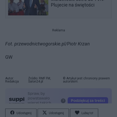
Plujecie na świętości
Reklama
Fot. przewodnictwogorskie.pl/Piotr Krzan
GW
Autor:
Źródło: RMF FM,
© Artykuł jest chroniony prawem
Redakcja
Salon24.pl
autorskim.
Udostępnij
Udostępnij
Lubię to!