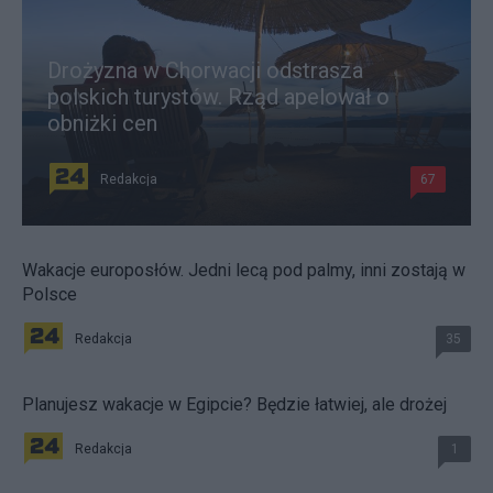
Drożyzna w Chorwacji odstrasza
polskich turystów. Rząd apelował o
obniżki cen
Redakcja
67
Wakacje europosłów. Jedni lecą pod palmy, inni zostają w
Polsce
Redakcja
35
Planujesz wakacje w Egipcie? Będzie łatwiej, ale drożej
Redakcja
1