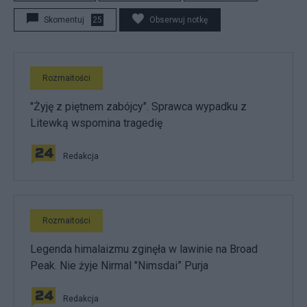
Skomentuj
25
Obserwuj notkę
Rozmaitości
"Żyję z piętnem zabójcy". Sprawca wypadku z
Litewką wspomina tragedię
Redakcja
Rozmaitości
Legenda himalaizmu zginęła w lawinie na Broad
Peak. Nie żyje Nirmal "Nimsdai” Purja
Redakcja