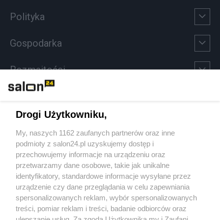
Polityka
Gospodarka
Rozmaitości
Technologie
Drogi Użytkowniku,
Sport
My, naszych 1162 zaufanych partnerów oraz inne
podmioty z salon24.pl uzyskujemy dostęp i
Społeczeństwo
przechowujemy informacje na urządzeniu oraz
przetwarzamy dane osobowe, takie jak unikalne
Kultura
identyfikatory, standardowe informacje wysyłane przez
urządzenie czy dane przeglądania w celu zapewniania
spersonalizowanych reklam, wybór spersonalizowanych
treści, pomiar reklam i treści, badanie odbiorców oraz
ulepszanie usług. Za zgodą Użytkownika my i Zaufani