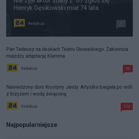
Nie żyje aktor znany z "07 zgłoś się".
Henryk Gęsikowski miał 74 lata
Redakcja
1
Pan Tadeusz na deskach Teatru Słowackiego. Zakonnica
miażdży adaptację Klemma
Redakcja
96
Nawiedzony dom Krystyny Jandy. Artystka biegała po willi
z krzyżem i wodą święconą
Redakcja
104
Najpopularniejsze