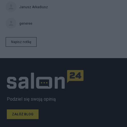
Janusz Arkadiusz
generee
Napisz notkę
Podziel się swoją opinią
ZAŁÓŻ BLOG