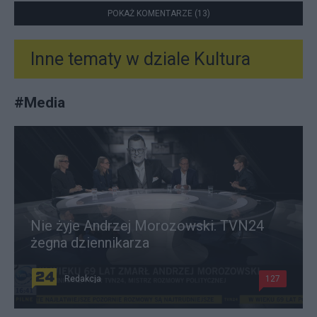
POKAŻ KOMENTARZE (13)
Inne tematy w dziale
Kultura
#
Media
Nie żyje Andrzej Morozowski. TVN24
żegna dziennikarza
Redakcja
127