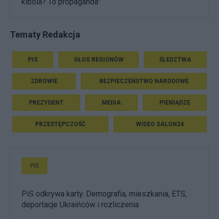
kibola? To propaganda"
Tematy Redakcja
PIS
GŁOS REGIONÓW
ŚLEDZTWA
ZDROWIE
BEZPIECZEŃSTWO NARODOWE
PREZYDENT
MEDIA
PIENIĄDZE
PRZESTĘPCZOŚĆ
WIDEO SALON24
PiS
PiS odkrywa karty. Demografia, mieszkania, ETS,
deportacje Ukraińców i rozliczenia