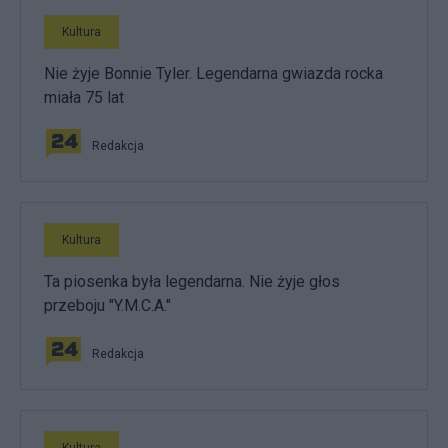
Kultura
Nie żyje Bonnie Tyler. Legendarna gwiazda rocka
miała 75 lat
Redakcja
Kultura
Ta piosenka była legendarna. Nie żyje głos
przeboju "Y.M.C.A."
Redakcja