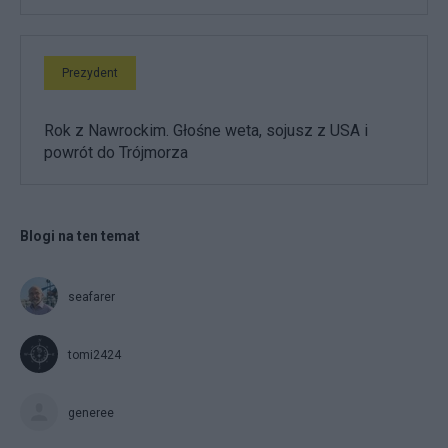
Prezydent
Rok z Nawrockim. Głośne weta, sojusz z USA i
powrót do Trójmorza
Blogi na ten temat
seafarer
tomi2424
generee