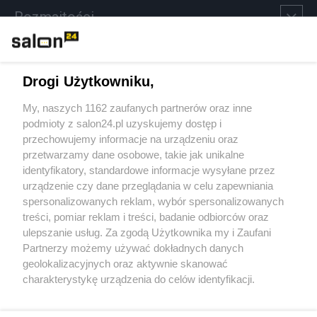
Rozmaitości
Technologie
Drogi Użytkowniku,
Sport
My, naszych 1162 zaufanych partnerów oraz inne
podmioty z salon24.pl uzyskujemy dostęp i
Społeczeństwo
przechowujemy informacje na urządzeniu oraz
przetwarzamy dane osobowe, takie jak unikalne
Kultura
identyfikatory, standardowe informacje wysyłane przez
urządzenie czy dane przeglądania w celu zapewniania
spersonalizowanych reklam, wybór spersonalizowanych
treści, pomiar reklam i treści, badanie odbiorców oraz
ulepszanie usług. Za zgodą Użytkownika my i Zaufani
X
Facebook
Instagram
Youtube
Partnerzy możemy używać dokładnych danych
geolokalizacyjnych oraz aktywnie skanować
charakterystykę urządzenia do celów identyfikacji.
Web Content Media sp. z o. o. © 2022
Ponieważ cenimy Twoją prywatność, prosimy o zgodę na
korzystanie z tych technologii poprzez kliknięcie