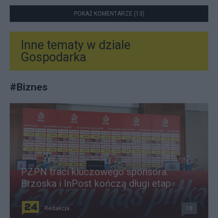
POKAŻ KOMENTARZE (13)
Inne tematy w dziale
Gospodarka
#
Biznes
PZPN traci kluczowego sponsora.
Brzoska i InPost kończą długi etap
Redakcja
18