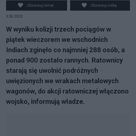
Disaster Response Force / HANDOUT
Obserwuj temat
Obserwuj notkę
3.06.2023
W wyniku kolizji trzech pociągów w
piątek wieczorem we wschodnich
Indiach zginęło co najmniej 288 osób, a
ponad 900 zostało rannych. Ratownicy
starają się uwolnić podróżnych
uwięzionych we wrakach metalowych
wagonów, do akcji ratowniczej włączono
wojsko, informują władze.