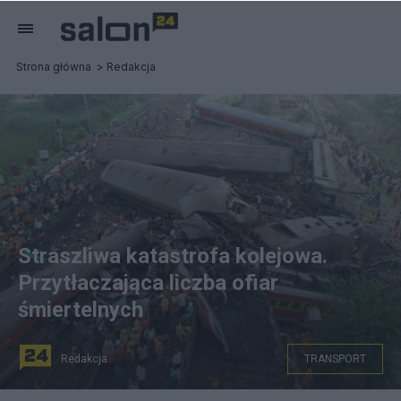
Strona główna
Redakcja
Straszliwa katastrofa kolejowa.
Przytłaczająca liczba ofiar
śmiertelnych
Redakcja
TRANSPORT
Kolizja trzech pociągów w Indiach. PAP/EPA/National