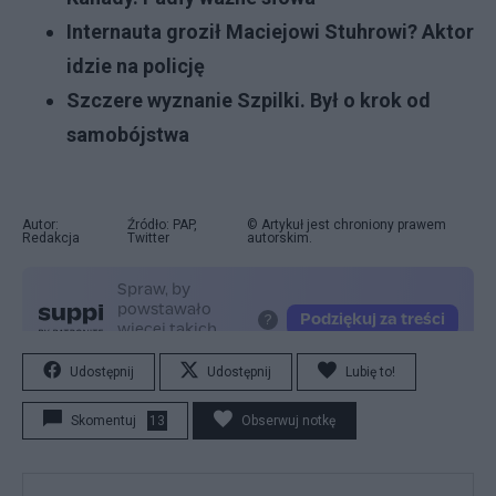
Internauta groził Maciejowi Stuhrowi? Aktor
idzie na policję
Szczere wyznanie Szpilki. Był o krok od
samobójstwa
Autor:
Źródło: PAP,
© Artykuł jest chroniony prawem
Redakcja
Twitter
autorskim.
Udostępnij
Udostępnij
Lubię to!
Skomentuj
13
Obserwuj notkę