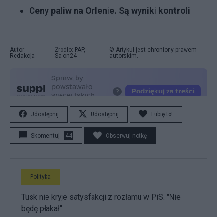
Ceny paliw na Orlenie. Są wyniki kontroli
Autor:
Źródło: PAP,
© Artykuł jest chroniony prawem
Redakcja
Salon24
autorskim.
Udostępnij
Udostępnij
Lubię to!
Skomentuj
44
Obserwuj notkę
Polityka
Tusk nie kryje satysfakcji z rozłamu w PiS. "Nie
będę płakał"