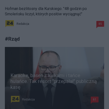
Hofman bezlitosny dla Kurskiego. "48 godzin po
Smoleńsku liczył, których posłów wyciągnąć"
Redakcja
85
#
Rząd
Karaoke, basen z kulkami i tańce
hulańce. Tak resort "przepalał" publiczną
kasę
Redakcja
61