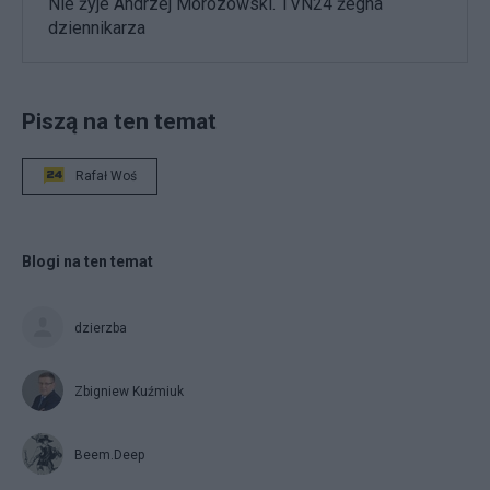
Nie żyje Andrzej Morozowski. TVN24 żegna
dziennikarza
Piszą na ten temat
Rafał Woś
Blogi na ten temat
dzierzba
Zbigniew Kuźmiuk
Beem.Deep