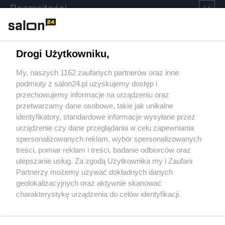
Rozmaitości
Technologie
Drogi Użytkowniku,
Sport
My, naszych 1162 zaufanych partnerów oraz inne
podmioty z salon24.pl uzyskujemy dostęp i
Społeczeństwo
przechowujemy informacje na urządzeniu oraz
przetwarzamy dane osobowe, takie jak unikalne
Kultura
identyfikatory, standardowe informacje wysyłane przez
urządzenie czy dane przeglądania w celu zapewniania
spersonalizowanych reklam, wybór spersonalizowanych
treści, pomiar reklam i treści, badanie odbiorców oraz
ulepszanie usług. Za zgodą Użytkownika my i Zaufani
X
Facebook
Instagram
Youtube
Partnerzy możemy używać dokładnych danych
geolokalizacyjnych oraz aktywnie skanować
charakterystykę urządzenia do celów identyfikacji.
Web Content Media sp. z o. o. © 2022
Ponieważ cenimy Twoją prywatność, prosimy o zgodę na
korzystanie z tych technologii poprzez kliknięcie