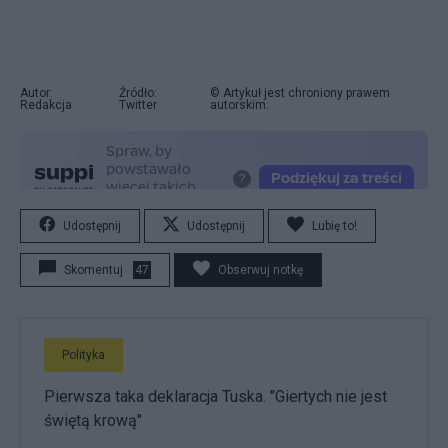
Autor:
Źródło:
© Artykuł jest chroniony prawem
Redakcja
Twitter
autorskim.
Udostępnij
Udostępnij
Lubię to!
Skomentuj
47
Obserwuj notkę
Polityka
Pierwsza taka deklaracja Tuska. "Giertych nie jest
świętą krową"