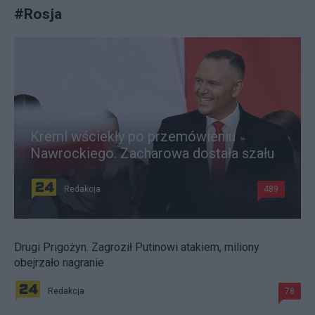
#
Rosja
Kreml wściekły po przemówieniu
Nawrockiego. Zacharowa dostała szału
Redakcja
489
Drugi Prigożyn. Zagroził Putinowi atakiem, miliony
obejrzało nagranie
Redakcja
78