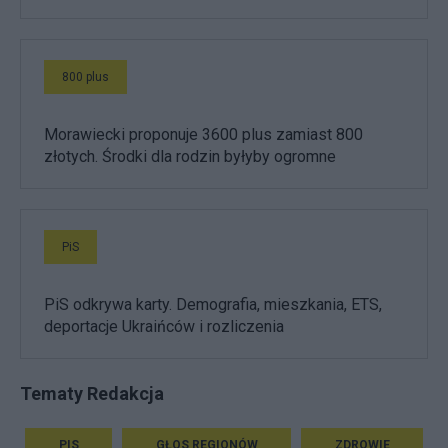
800 plus
Morawiecki proponuje 3600 plus zamiast 800
złotych. Środki dla rodzin byłyby ogromne
PiS
PiS odkrywa karty. Demografia, mieszkania, ETS,
deportacje Ukraińców i rozliczenia
Tematy Redakcja
PIS
GŁOS REGIONÓW
ZDROWIE