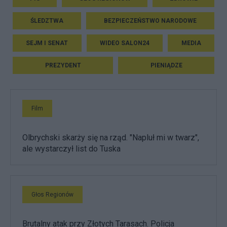
ŚLEDZTWA
BEZPIECZEŃSTWO NARODOWE
SEJM I SENAT
WIDEO SALON24
MEDIA
PREZYDENT
PIENIĄDZE
Film
Olbrychski skarży się na rząd. "Napluł mi w twarz",
ale wystarczył list do Tuska
Głos Regionów
Brutalny atak przy Złotych Tarasach. Policja