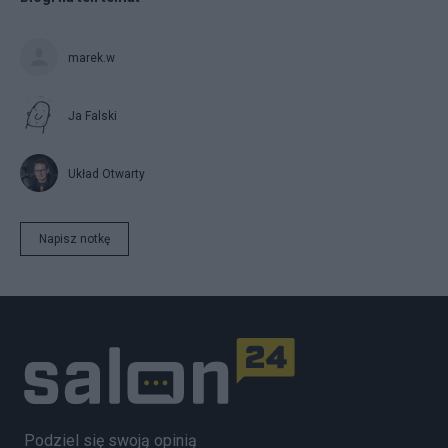
marek.w
Ja Falski
Układ Otwarty
Napisz notkę
Podziel się swoją opinią