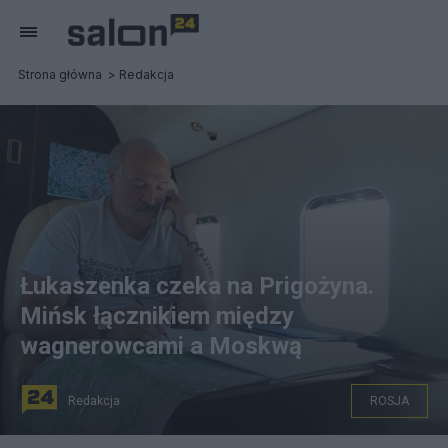
Strona główna
Redakcja
Łukaszenka czeka na Prigożyna.
Mińsk łącznikiem między
wagnerowcami a Moskwą
Redakcja
ROSJA
Łukaszenka miał negocjować z Prigożynem cały dzień,