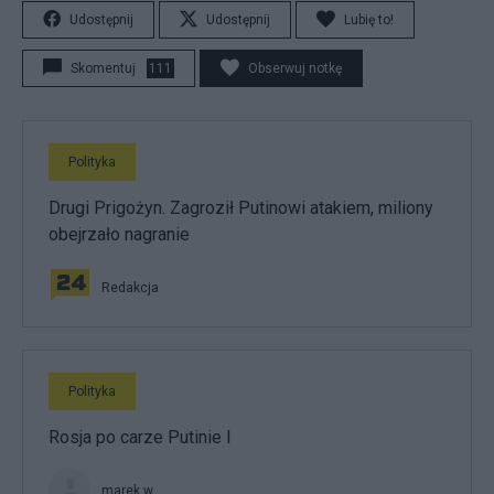
Udostępnij
Udostępnij
Lubię to!
Skomentuj
111
Obserwuj notkę
Polityka
Drugi Prigożyn. Zagroził Putinowi atakiem, miliony
obejrzało nagranie
Redakcja
Polityka
Rosja po carze Putinie I
marek.w