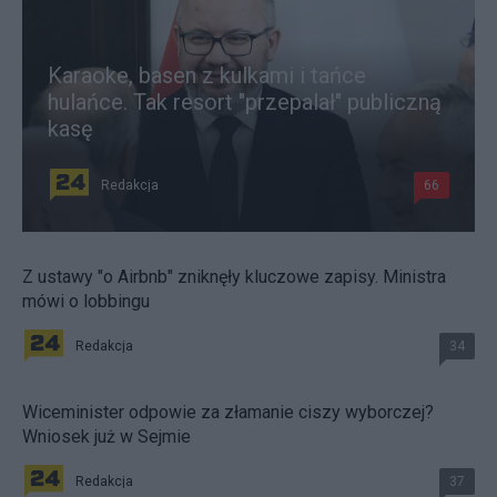
Karaoke, basen z kulkami i tańce
hulańce. Tak resort "przepalał" publiczną
kasę
Redakcja
66
Z ustawy "o Airbnb" zniknęły kluczowe zapisy. Ministra
mówi o lobbingu
Redakcja
34
Wiceminister odpowie za złamanie ciszy wyborczej?
Wniosek już w Sejmie
Redakcja
37