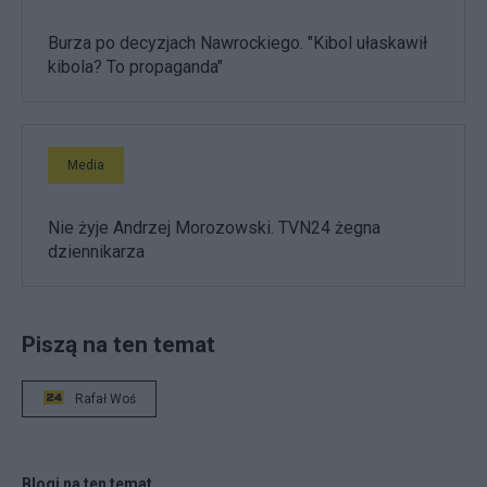
Burza po decyzjach Nawrockiego. "Kibol ułaskawił
kibola? To propaganda"
Media
Nie żyje Andrzej Morozowski. TVN24 żegna
dziennikarza
Piszą na ten temat
Rafał Woś
Blogi na ten temat