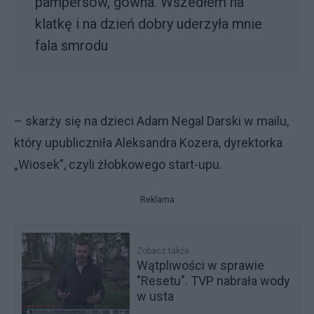
pampersów, gówna. Wszedłem na
klatkę i na dzień dobry uderzyła mnie
fala smrodu
– skarży się na dzieci Adam Negal Darski w mailu,
który upubliczniła Aleksandra Kozera, dyrektorka
„Wiosek”, czyli żłobkowego start-upu.
Reklama
Zobacz także
Wątpliwości w sprawie
"Resetu". TVP nabrała wody
w usta