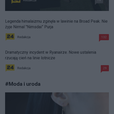
Redakcja
19
Legenda himalaizmu zginęła w lawinie na Broad Peak. Nie
żyje Nirmal "Nimsdai” Purja
Redakcja
132
Dramatyczny incydent w Ryanairze. Nowe ustalenia
rzucają cień na linie lotnicze
Redakcja
29
#
Moda i uroda