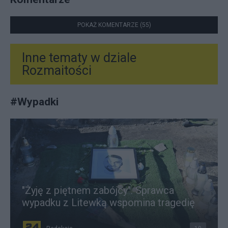
POKAŻ KOMENTARZE (55)
Inne tematy w dziale
Rozmaitości
#
Wypadki
"Żyję z piętnem zabójcy". Sprawca
wypadku z Litewką wspomina tragedię