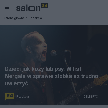
Strona główna
Redakcja
Dzieci jak kozy lub psy. W list
Nergala w sprawie żłobka aż trudno
uwierzyć
Redakcja
CELEBRYCI
Adam Nergal Darski. Fot. Grywnn/CC BY 3.0