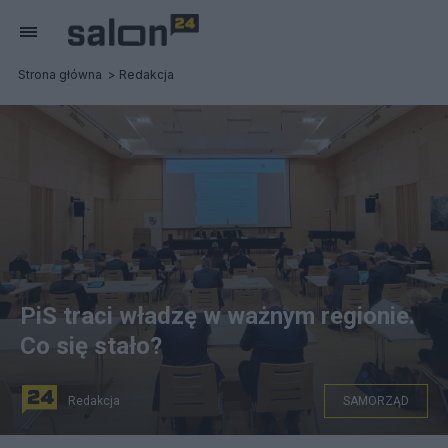
Strona główna
Redakcja
PiS traci władzę w ważnym regionie.
Co się stało?
Redakcja
SAMORZĄD
źródło: UMWŚ