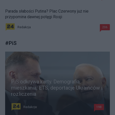
Parada słabości Putina? Plac Czerwony już nie
przypomina dawnej potęgi Rosji
Redakcja
206
#
PiS
PiS odkrywa karty. Demografia,
mieszkania, ETS, deportacje Ukraińców i
rozliczenia
Redakcja
198