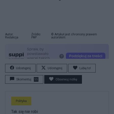
Autor:
Źródło:
© Artykuł jest chroniony prawem
Redakcja
PAP
autorskim.
Udostępnij
Udostępnij
Lubię to!
Skomentuj
55
Obserwuj notkę
Polityka
Tak się nie robi