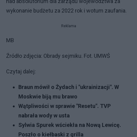
nad absolutorium dla zarządu województwa za
wykonanie budżetu za 2022 rok i wotum zaufania.
Reklama
MB
Źródło zdjęcia: Obrady sejmiku. Fot. UMWŚ
Czytaj dalej:
Braun mówił o Żydach i "ukrainizacji". W
Moskwie biją mu brawo
Wątpliwości w sprawie "Resetu". TVP
nabrała wody w usta
Sylwia Spurek wściekła na Nową Lewicę.
Poszło o kiełbaski z grilla