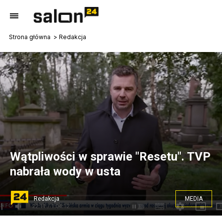
Strona główna
Redakcja
Wątpliwości w sprawie "Resetu". TVP
nabrała wody w usta
Redakcja
MEDIA
TVP nie chce zdradzić ile kosztował cykl dokumentalny