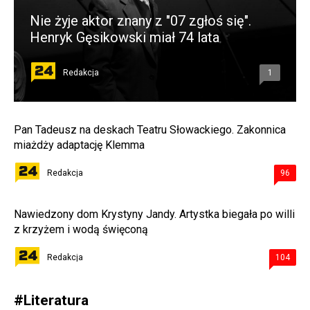
Nie żyje aktor znany z "07 zgłoś się".
Henryk Gęsikowski miał 74 lata
Redakcja
1
Pan Tadeusz na deskach Teatru Słowackiego. Zakonnica
miażdży adaptację Klemma
Redakcja
96
Nawiedzony dom Krystyny Jandy. Artystka biegała po willi
z krzyżem i wodą święconą
Redakcja
104
#
Literatura