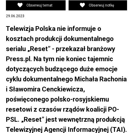
"Reset". Screen: YouTube/TVP Info
Obserwuj temat
Obserwuj notkę
29.06.2023
Telewizja Polska nie informuje o
kosztach produkcji dokumentalnego
serialu „Reset” - przekazał branżowy
Press.pl. Na tym nie koniec tajemnic
dotyczących budzącego duże emocje
cyklu dokumentalnego Michała Rachonia
i Sławomira Cenckiewicza,
poświęconego polsko-rosyjskiemu
resetowi z czasów rządów koalicji PO-
PSL. „Reset” jest wewnętrzną produkcją
Telewizyjnej Agencji Informacyjnej (TAI).