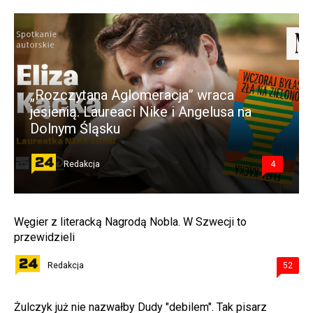
„Rozczytana Aglomeracja” wraca
jesienią. Laureaci Nike i Angelusa na
Dolnym Śląsku
Redakcja
4
Węgier z literacką Nagrodą Nobla. W Szwecji to
przewidzieli
Redakcja
52
Żulczyk już nie nazwałby Dudy "debilem". Tak pisarz