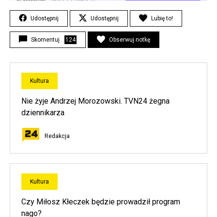
Udostępnij
Udostępnij
Lubię to!
Skomentuj
124
Obserwuj notkę
Kultura
Nie żyje Andrzej Morozowski. TVN24 żegna
dziennikarza
Redakcja
Kultura
Czy Miłosz Kłeczek będzie prowadził program
nago?