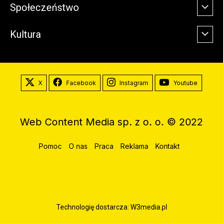
Społeczeństwo
Kultura
X
Facebook
Instagram
Youtube
Web Content Media sp. z o. o. © 2022
Pomoc
O nas
Praca
Reklama
Kontakt
Technologię dostarcza:
W3media.pl