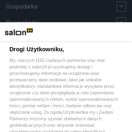
Gospodarka
Rozmaitości
Technologie
Drogi Użytkowniku,
Sport
My, naszych 1162 zaufanych partnerów oraz inne
podmioty z salon24.pl uzyskujemy dostęp i
Społeczeństwo
przechowujemy informacje na urządzeniu oraz
przetwarzamy dane osobowe, takie jak unikalne
Kultura
identyfikatory, standardowe informacje wysyłane przez
urządzenie czy dane przeglądania w celu zapewniania
spersonalizowanych reklam, wybór spersonalizowanych
treści, pomiar reklam i treści, badanie odbiorców oraz
ulepszanie usług. Za zgodą Użytkownika my i Zaufani
X
Facebook
Instagram
Youtube
Partnerzy możemy używać dokładnych danych
geolokalizacyjnych oraz aktywnie skanować
charakterystykę urządzenia do celów identyfikacji.