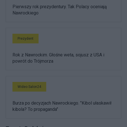
Pierwszy rok prezydentury. Tak Polacy oceniają
Nawrockiego
Prezydent
Rok z Nawrockim. Głośne weta, sojusz z USA i
powrót do Trójmorza
Wideo Salon24
Burza po decyzjach Nawrockiego. "Kibol ułaskawił
kibola? To propaganda"