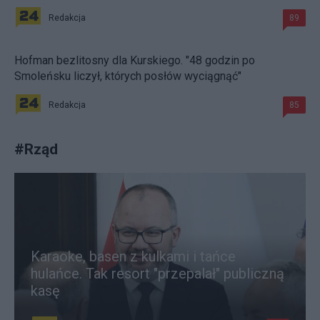
Redakcja
89
Hofman bezlitosny dla Kurskiego. "48 godzin po
Smoleńsku liczył, których posłów wyciągnąć"
Redakcja
85
#
Rząd
Karaoke, basen z kulkami i tańce
hulańce. Tak resort "przepalał" publiczną
kasę