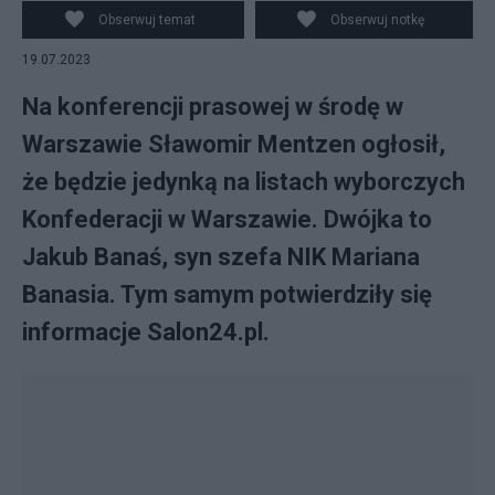
PAP/Salonb24.pl/Canva
Obserwuj temat
Obserwuj notkę
19.07.2023
Na konferencji prasowej w środę w
Warszawie Sławomir Mentzen ogłosił,
że będzie jedynką na listach wyborczych
Konfederacji w Warszawie. Dwójka to
Jakub Banaś, syn szefa NIK Mariana
Banasia. Tym samym potwierdziły się
informacje Salon24.pl.