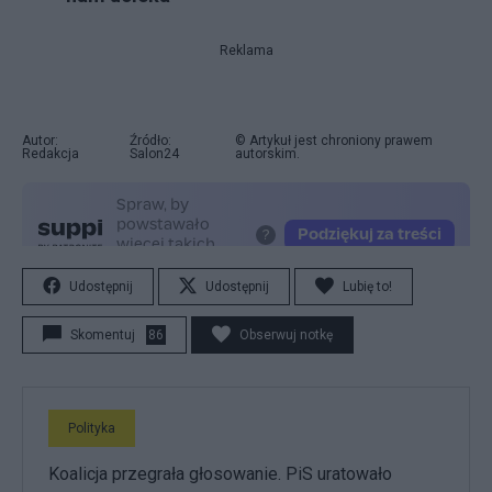
Reklama
Autor:
Źródło:
© Artykuł jest chroniony prawem
Redakcja
Salon24
autorskim.
Udostępnij
Udostępnij
Lubię to!
Skomentuj
86
Obserwuj notkę
Polityka
Koalicja przegrała głosowanie. PiS uratowało