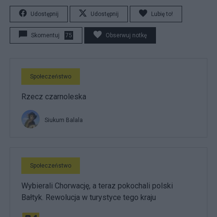
Udostępnij
Udostępnij
Lubię to!
Skomentuj
75
Obserwuj notkę
Społeczeństwo
Rzecz czarnoleska
Siukum Balala
Społeczeństwo
Wybierali Chorwację, a teraz pokochali polski
Bałtyk. Rewolucja w turystyce tego kraju