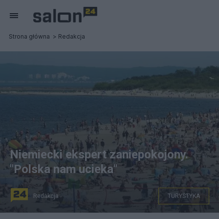
Strona główna
Redakcja
Niemiecki ekspert zaniepokojony.
"Polska nam ucieka"
Redakcja
TURYSTYKA
(Plaża w Świnoujściu. Fot. BIK)