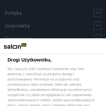
Polityka
Gospodarka
Rozmaitości
Technologie
Drogi Użytkowniku,
Sport
My, naszych 1162 zaufanych partnerów oraz inne
podmioty z salon24.pl uzyskujemy dostęp i
Społeczeństwo
przechowujemy informacje na urządzeniu oraz
przetwarzamy dane osobowe, takie jak unikalne
Kultura
identyfikatory, standardowe informacje wysyłane przez
urządzenie czy dane przeglądania w celu zapewniania
spersonalizowanych reklam, wybór spersonalizowanych
treści, pomiar reklam i treści, badanie odbiorców oraz