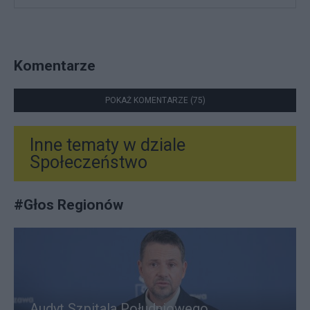
Komentarze
POKAŻ KOMENTARZE (75)
Inne tematy w dziale
Społeczeństwo
#
Głos Regionów
Audyt Szpitala Południowego