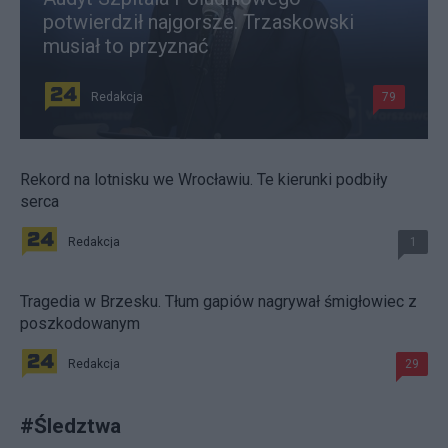
potwierdził najgorsze. Trzaskowski
musiał to przyznać
Redakcja
79
Rekord na lotnisku we Wrocławiu. Te kierunki podbiły
serca
Redakcja
1
Tragedia w Brzesku. Tłum gapiów nagrywał śmigłowiec z
poszkodowanym
Redakcja
29
#
Śledztwa