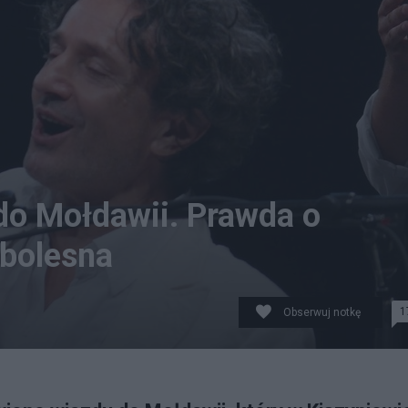
do Mołdawii. Prawda o
 bolesna
1
Obserwuj notkę