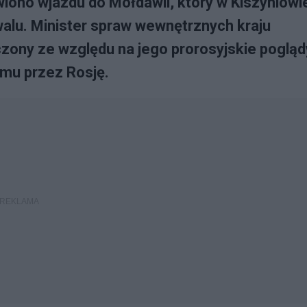
iono wjazdu do Mołdawii, który w Kiszyniowi
alu. Minister spraw wewnętrznych kraju
ony ze względu na jego prorosyjskie poglądy
ymu przez Rosję.