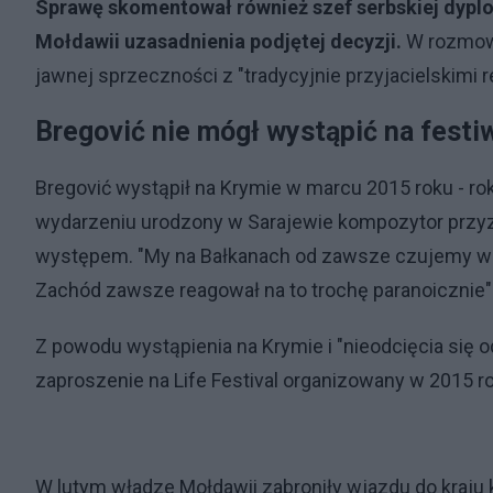
Sprawę skomentował również szef serbskiej dyplom
Mołdawii uzasadnienia podjętej decyzji.
W rozmowi
jawnej sprzeczności z "tradycyjnie przyjacielskimi re
Bregović nie mógł wystąpić na fest
Bregović wystąpił na Krymie w marcu 2015 roku - rok
wydarzeniu urodzony w Sarajewie kompozytor przyzn
występem. "My na Bałkanach od zawsze czujemy wiel
Zachód zawsze reagował na to trochę paranoicznie
Z powodu wystąpienia na Krymie i "nieodcięcia się o
zaproszenie na Life Festival organizowany w 2015 r
W lutym władze Mołdawii zabroniły wjazdu do kraju 