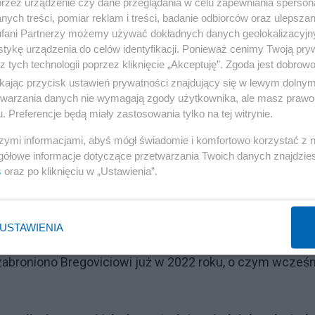
przez urządzenie czy dane przeglądania w celu zapewniania sperson
ych treści, pomiar reklam i treści, badanie odbiorców oraz ulepszan
fani Partnerzy możemy używać dokładnych danych geolokalizacyjn
tykę urządzenia do celów identyfikacji. Ponieważ cenimy Twoją pry
z tych technologii poprzez kliknięcie „Akceptuję”. Zgoda jest dobro
ikając przycisk ustawień prywatności znajdujący się w lewym dolny
etwarzania danych nie wymagają zgody użytkownika, ale masz prawo 
. Preferencje będą miały zastosowania tylko na tej witrynie.
szymi informacjami, abyś mógł świadomie i komfortowo korzystać z
gółowe informacje dotyczące przetwarzania Twoich danych znajdzi
s
oraz po kliknięciu w „Ustawienia”.
Reklama
USTAWIENIA
a wzięto też inne powody", nie podając jednak szczegół
zabroniono Bregoviciowi już w 2022 roku, o czym wcześn