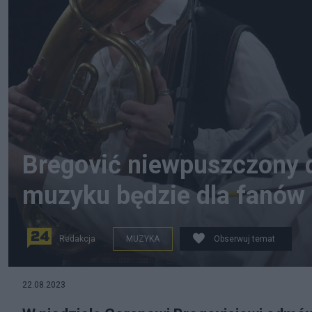
Bregović niewpuszczony 
muzyku będzie dla fanów
Redakcja
MUZYKA
Obserwuj temat
Fot. Flickr.com/CC BY 2.0
22.08.2023