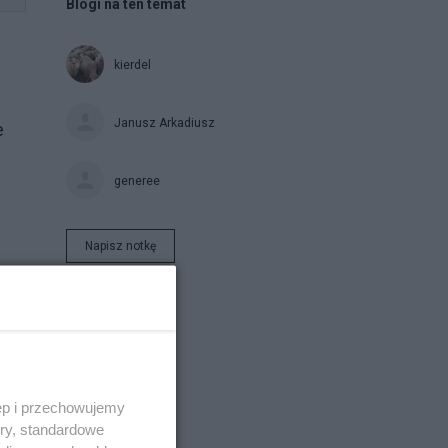
Blogi na ten temat
kierdel
Janusz Arkadiusz
e
generee
Napisz notkę
ęp i przechowujemy
ory, standardowe