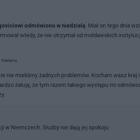
oviciowi odmówiono w niedzielę
. Miał on tego dnia wz
ormował wtedy, że nie otrzymał od mołdawskich instytucj
Reklama
zie nie mieliśmy żadnych problemów. Kocham wasz kraj i
 Bardzo żałuję, że tym razem takiego występu mi odmówi
zy.
ji w Niemczech. Służby nie dają jej spokoju