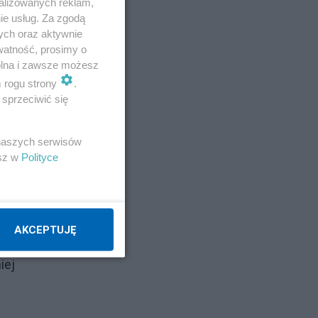
alizowanych reklam,
ie usług. Za zgodą
ych oraz aktywnie
watność, prosimy o
wolna i zawsze możesz
m rogu strony
.
sprzeciwić się
 naszych serwisów
esz w
Polityce
AKCEPTUJĘ
ów.
iej