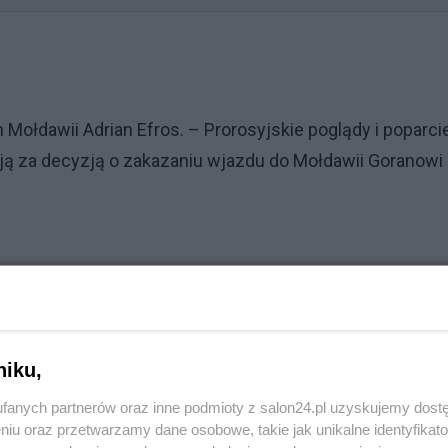
Mołdawii Adrian Efros. – Prorosyjskie poglądy i poparci
oją za decyzją o zakazaniu wjazdu do Mołdawii Goranowi
niku,
fanych partnerów oraz inne podmioty z salon24.pl uzyskujemy dost
niu oraz przetwarzamy dane osobowe, takie jak unikalne identyfikat