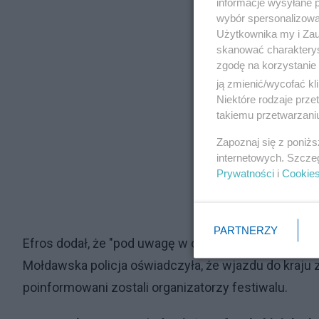
informacje wysyłane 
wybór spersonalizowan
Użytkownika my i Zau
skanować charakterys
zgodę na korzystanie 
ją zmienić/wycofać kl
Niektóre rodzaje prz
takiemu przetwarzaniu
Zapoznaj się z poniż
internetowych. Szcze
Prywatności
i
Cookie
PARTNERZY
Efros dodał, że "pod uwagę w ocenie bezpieczeństw
Mołdawska policja oświadczyła, że wjazdu do kraju 
poinformowani zostali organizatorzy festiwalu.