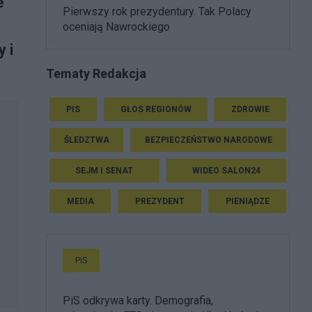
e
Pierwszy rok prezydentury. Tak Polacy
oceniają Nawrockiego
 i
Tematy Redakcja
PIS
GŁOS REGIONÓW
ZDROWIE
ŚLEDZTWA
BEZPIECZEŃSTWO NARODOWE
SEJM I SENAT
WIDEO SALON24
MEDIA
PREZYDENT
PIENIĄDZE
PiS
PiS odkrywa karty. Demografia,