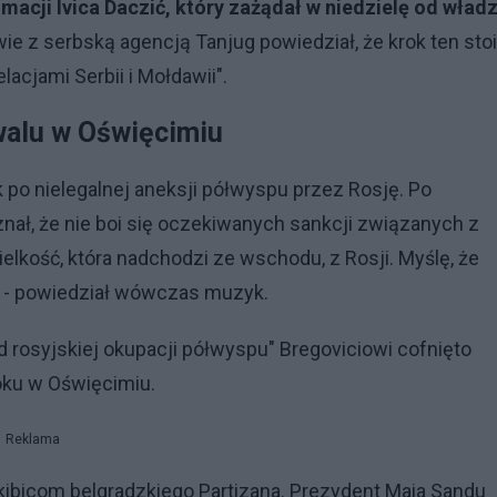
acji Ivica Daczić, który zażądał w niedzielę od wład
e z serbską agencją Tanjug powiedział, że krok ten sto
lacjami Serbii i Mołdawii".
iwalu w Oświęcimiu
 po nielegalnej aneksji półwyspu przez Rosję. Po
ał, że nie boi się oczekiwanych sankcji związanych z
kość, która nadchodzi ze wschodu, z Rosji. Myślę, że
" - powiedział wówczas muzyk.
d rosyjskiej okupacji półwyspu" Bregoviciowi cofnięto
oku w Oświęcimiu.
Reklama
kibicom belgradzkiego Partizana. Prezydent Maia Sandu