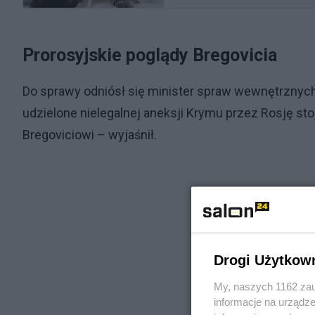
Prorosyjskie poglądy Bregovicia
Do sprawy odniósł się minister spraw wewnętrznych 
udzielone nielegalnej aneksji Krymu przez Rosję st
Bregoviciowi – wyjaśnił.
Drogi Użytkow
My, naszych 1162 zau
informacje na urządze