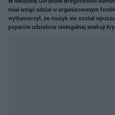
W niedzielę Goranowi Bregoviciowi odmów
miał wziąć udział w organizowanym festiw
wytłumaczył, że muzyk nie został wpuszcz
poparcie udzielone nielegalnej aneksji Kr