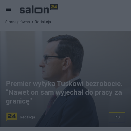
Strona główna
Redakcja
Premier wytyka Tuskowi bezrobocie.
"Nawet on sam wyjechał do pracy za
granicę"
Redakcja
PIS
Fot. PAP/Jakub Kaczmarczyk