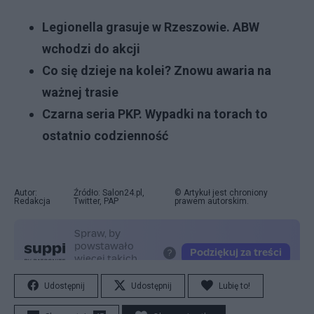
Legionella grasuje w Rzeszowie. ABW
wchodzi do akcji
Co się dzieje na kolei? Znowu awaria na
ważnej trasie
Czarna seria PKP. Wypadki na torach to
ostatnio codzienność
Autor:
Źródło: Salon24.pl,
© Artykuł jest chroniony
Redakcja
Twitter, PAP
prawem autorskim.
Udostępnij
Udostępnij
Lubię to!