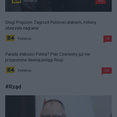
Redakcja
433
Drugi Prigożyn. Zagroził Putinowi atakiem, miliony
obejrzało nagranie
Redakcja
78
Parada słabości Putina? Plac Czerwony już nie
przypomina dawnej potęgi Rosji
Redakcja
206
#
Rząd