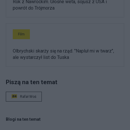
Rok z Nawrockim. Głośne weta, sojusz z USA i
powrót do Trójmorza
Film
Olbrychski skarży się na rząd. "Napluł mi w twarz",
ale wystarczył list do Tuska
Piszą na ten temat
Rafał Woś
Blogi na ten temat