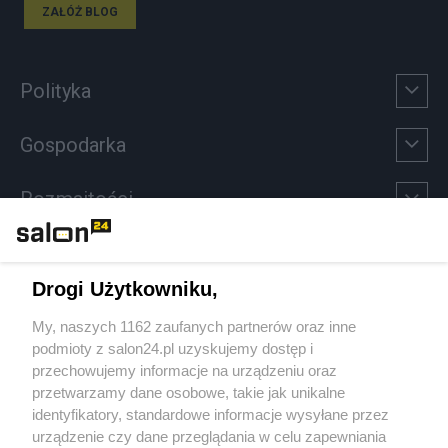
ZAŁÓŻ BLOG
Polityka
Gospodarka
Rozmaitości
Technologie
Drogi Użytkowniku,
Sport
My, naszych 1162 zaufanych partnerów oraz inne
podmioty z salon24.pl uzyskujemy dostęp i
Społeczeństwo
przechowujemy informacje na urządzeniu oraz
przetwarzamy dane osobowe, takie jak unikalne
Kultura
identyfikatory, standardowe informacje wysyłane przez
urządzenie czy dane przeglądania w celu zapewniania