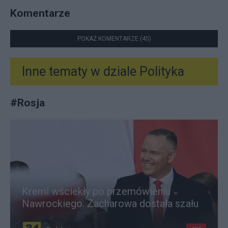
Komentarze
POKAŻ KOMENTARZE (45)
Inne tematy w dziale
Polityka
#
Rosja
Kreml wściekły po przemówieniu
Nawrockiego. Zacharowa dostała szału