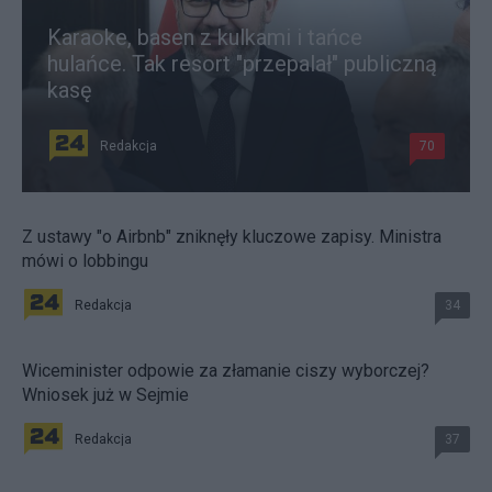
Karaoke, basen z kulkami i tańce
hulańce. Tak resort "przepalał" publiczną
kasę
Redakcja
70
Z ustawy "o Airbnb" zniknęły kluczowe zapisy. Ministra
mówi o lobbingu
Redakcja
34
Wiceminister odpowie za złamanie ciszy wyborczej?
Wniosek już w Sejmie
Redakcja
37