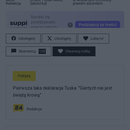
Autor:
Źródło: Polsat News,
© Artykuł jest chroniony
Redakcja
Salon24.pl
prawem autorskim.
Udostępnij
Udostępnij
Lubię to!
Skomentuj
158
Obserwuj notkę
Polityka
Pierwsza taka deklaracja Tuska. "Giertych nie jest
świętą krową"
Redakcja