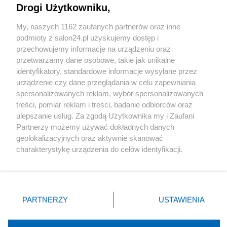
Drogi Użytkowniku,
Sport
My, naszych 1162 zaufanych partnerów oraz inne
podmioty z salon24.pl uzyskujemy dostęp i
Społeczeństwo
przechowujemy informacje na urządzeniu oraz
przetwarzamy dane osobowe, takie jak unikalne
Kultura
identyfikatory, standardowe informacje wysyłane przez
urządzenie czy dane przeglądania w celu zapewniania
spersonalizowanych reklam, wybór spersonalizowanych
treści, pomiar reklam i treści, badanie odbiorców oraz
ulepszanie usług. Za zgodą Użytkownika my i Zaufani
X
Facebook
Instagram
Youtube
Partnerzy możemy używać dokładnych danych
geolokalizacyjnych oraz aktywnie skanować
charakterystykę urządzenia do celów identyfikacji.
Web Content Media sp. z o. o. © 2022
Ponieważ cenimy Twoją prywatność, prosimy o zgodę na
korzystanie z tych technologii poprzez kliknięcie
„Akceptuję”. Zgoda jest dobrowolna i zawsze możesz ją
Pomoc
O nas
Praca
Reklama
Kontakt
zmienić/wycofać klikając przycisk ustawień prywatności
PARTNERZY
USTAWIENIA
znajdujący się w lewym dolnym rogu strony
. Niektóre
rodzaje przetwarzania danych nie wymagają zgody