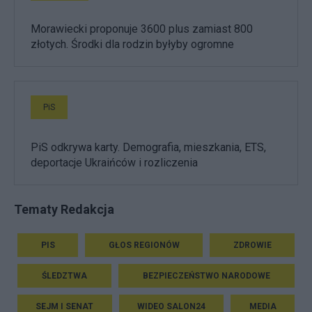
Morawiecki proponuje 3600 plus zamiast 800
złotych. Środki dla rodzin byłyby ogromne
PiS
PiS odkrywa karty. Demografia, mieszkania, ETS,
deportacje Ukraińców i rozliczenia
Tematy Redakcja
PIS
GŁOS REGIONÓW
ZDROWIE
ŚLEDZTWA
BEZPIECZEŃSTWO NARODOWE
SEJM I SENAT
WIDEO SALON24
MEDIA