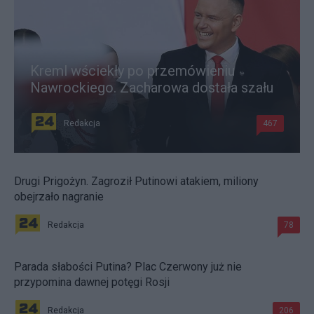
Kreml wściekły po przemówieniu
Nawrockiego. Zacharowa dostała szału
Redakcja
467
Drugi Prigożyn. Zagroził Putinowi atakiem, miliony
obejrzało nagranie
Redakcja
78
Parada słabości Putina? Plac Czerwony już nie
przypomina dawnej potęgi Rosji
Redakcja
206