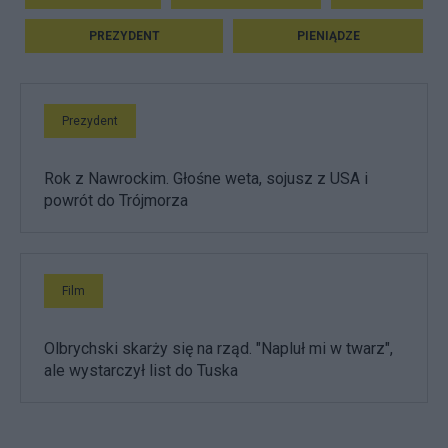
PREZYDENT
PIENIĄDZE
Prezydent
Rok z Nawrockim. Głośne weta, sojusz z USA i
powrót do Trójmorza
Film
Olbrychski skarży się na rząd. "Napluł mi w twarz",
ale wystarczył list do Tuska