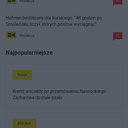
Redakcja
89
Hofman bezlitosny dla Kurskiego. "48 godzin po
Smoleńsku liczył, których posłów wyciągnąć"
Redakcja
85
Najpopularniejsze
Rosja
Kreml wściekły po przemówieniu Nawrockiego.
Zacharowa dostała szału
800 plus