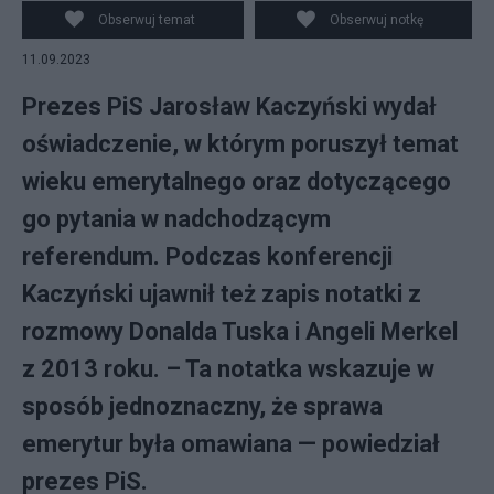
oświadczenia dla mediów w siedzibie Prawa i
Obserwuj temat
Obserwuj notkę
Sprawiedliwości, fot. PAP/Radek Pietruszka
11.09.2023
Prezes PiS Jarosław Kaczyński wydał
oświadczenie, w którym poruszył temat
wieku emerytalnego oraz dotyczącego
go pytania w nadchodzącym
referendum. Podczas konferencji
Kaczyński ujawnił też zapis notatki z
rozmowy Donalda Tuska i Angeli Merkel
z 2013 roku. – Ta notatka wskazuje w
sposób jednoznaczny, że sprawa
emerytur była omawiana — powiedział
prezes PiS.