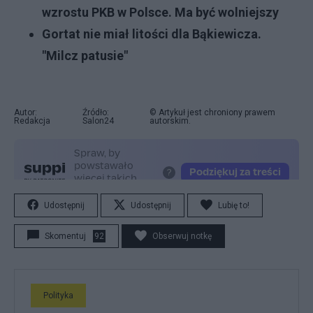
wzrostu PKB w Polsce. Ma być wolniejszy
Gortat nie miał litości dla Bąkiewicza.
"Milcz patusie"
Autor:
Źródło:
© Artykuł jest chroniony prawem
Redakcja
Salon24
autorskim.
Udostępnij
Udostępnij
Lubię to!
Skomentuj
92
Obserwuj notkę
Polityka