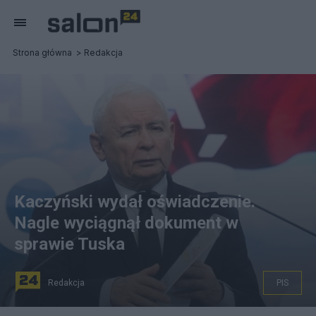
Strona główna
Redakcja
Kaczyński wydał oświadczenie.
Nagle wyciągnął dokument w
sprawie Tuska
Redakcja
PIS
Wicepremier, prezes PiS Jarosław Kaczyński podczas