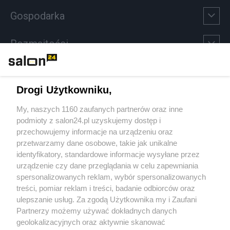
Gospodarka
Rozmaitości
Technologie
Drogi Użytkowniku,
Sport
My, naszych 1160 zaufanych partnerów oraz inne
podmioty z salon24.pl uzyskujemy dostęp i
Społeczeństwo
przechowujemy informacje na urządzeniu oraz
przetwarzamy dane osobowe, takie jak unikalne
Kultura
identyfikatory, standardowe informacje wysyłane przez
urządzenie czy dane przeglądania w celu zapewniania
spersonalizowanych reklam, wybór spersonalizowanych
treści, pomiar reklam i treści, badanie odbiorców oraz
ulepszanie usług. Za zgodą Użytkownika my i Zaufani
X
Facebook
Instagram
Youtube
Partnerzy możemy używać dokładnych danych
geolokalizacyjnych oraz aktywnie skanować