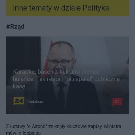
Inne tematy w dziale
Polityka
#
Rząd
Karaoke, basen z kulkami i tańce
hulańce. Tak resort "przepalał" publiczną
kasę
Redakcja
51
Z ustawy "o Airbnb" zniknęły kluczowe zapisy. Ministra
mówi o lobbingu