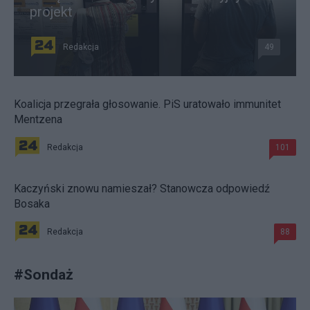
projekt
Redakcja
49
Koalicja przegrała głosowanie. PiS uratowało immunitet
Mentzena
Redakcja
101
Kaczyński znowu namieszał? Stanowcza odpowiedź
Bosaka
Redakcja
88
#
Sondaż