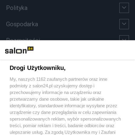
Polityka
Gospodarka
Rozmaitości
Technologie
Drogi Użytkowniku,
Sport
My, naszych 1162 zaufanych partnerów oraz inne
podmioty z salon24.pl uzyskujemy dostęp i
Społeczeństwo
przechowujemy informacje na urządzeniu oraz
przetwarzamy dane osobowe, takie jak unikalne
Kultura
identyfikatory, standardowe informacje wysyłane przez
urządzenie czy dane przeglądania w celu zapewniania
spersonalizowanych reklam, wybór spersonalizowanych
treści, pomiar reklam i treści, badanie odbiorców oraz
ulepszanie usług. Za zgodą Użytkownika my i Zaufani
X
Facebook
Instagram
Youtube