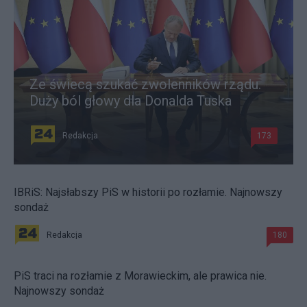
Ze świecą szukać zwolenników rządu.
Duży ból głowy dla Donalda Tuska
Redakcja
173
IBRiS: Najsłabszy PiS w historii po rozłamie. Najnowszy
sondaż
Redakcja
180
PiS traci na rozłamie z Morawieckim, ale prawica nie.
Najnowszy sondaż