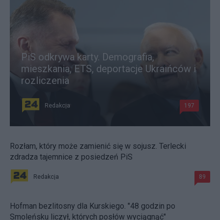
PiS odkrywa karty. Demografia,
mieszkania, ETS, deportacje Ukraińców i
rozliczenia
Redakcja
197
Rozłam, który może zamienić się w sojusz. Terlecki
zdradza tajemnice z posiedzeń PiS
Redakcja
89
Hofman bezlitosny dla Kurskiego. "48 godzin po
Smoleńsku liczył, których posłów wyciągnąć"