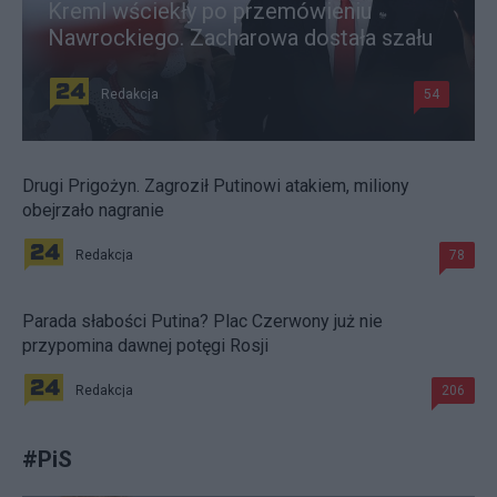
Kreml wściekły po przemówieniu
Nawrockiego. Zacharowa dostała szału
Redakcja
54
Drugi Prigożyn. Zagroził Putinowi atakiem, miliony
obejrzało nagranie
Redakcja
78
Parada słabości Putina? Plac Czerwony już nie
przypomina dawnej potęgi Rosji
Redakcja
206
#
PiS