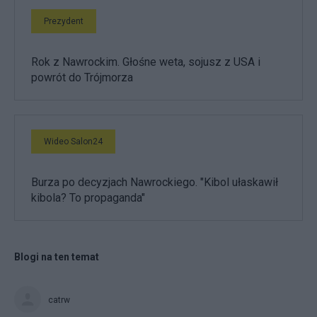
Prezydent
Rok z Nawrockim. Głośne weta, sojusz z USA i
powrót do Trójmorza
Wideo Salon24
Burza po decyzjach Nawrockiego. "Kibol ułaskawił
kibola? To propaganda"
Blogi na ten temat
catrw