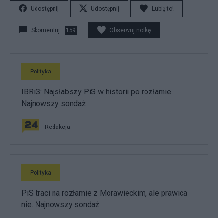
Udostępnij
Udostępnij
Lubię to!
Skomentuj
159
Obserwuj notkę
Polityka
IBRiS: Najsłabszy PiS w historii po rozłamie.
Najnowszy sondaż
Redakcja
Polityka
PiS traci na rozłamie z Morawieckim, ale prawica
nie. Najnowszy sondaż