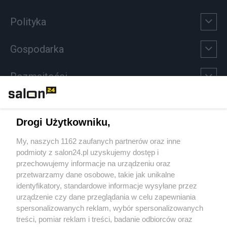
Polityka
Gospodarka
Rozmaitości
Technologie
Drogi Użytkowniku,
Sport
My, naszych 1162 zaufanych partnerów oraz inne
podmioty z salon24.pl uzyskujemy dostęp i
Społeczeństwo
przechowujemy informacje na urządzeniu oraz
przetwarzamy dane osobowe, takie jak unikalne
Kultura
identyfikatory, standardowe informacje wysyłane przez
urządzenie czy dane przeglądania w celu zapewniania
spersonalizowanych reklam, wybór spersonalizowanych
treści, pomiar reklam i treści, badanie odbiorców oraz